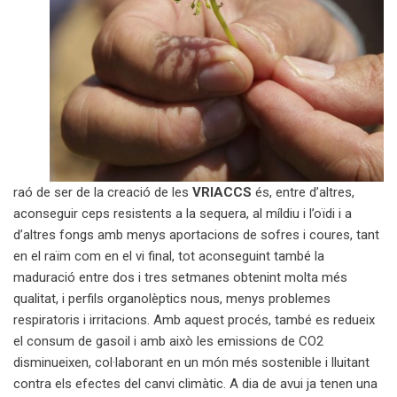
raó de ser de la creació de les
VRIACCS
és, entre d’altres,
aconseguir ceps resistents a la sequera, al míldiu i l’oïdi i a
d’altres fongs amb menys aportacions de sofres i coures, tant
en el raïm com en el vi final, tot aconseguint també la
maduració entre dos i tres setmanes obtenint molta més
qualitat, i perfils organolèptics nous, menys problemes
respiratoris i irritacions. Amb aquest procés, també es redueix
el consum de gasoil i amb això les emissions de CO2
disminueixen, col·laborant en un món més sostenible i lluitant
contra els efectes del canvi climàtic. A dia de avui ja tenen una