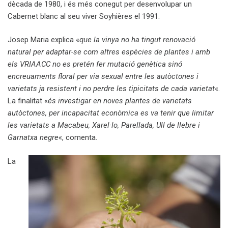
dècada de 1980, i és més conegut per desenvolupar un
Cabernet blanc al seu viver Soyhières el 1991.
Josep Maria explica «
que la vinya no ha tingut renovació
natural per adaptar-se com altres espècies de plantes i amb
els VRIAACC no es pretén fer mutació genètica sinó
encreuaments floral per via sexual entre les autòctones i
varietats ja resistent i no perdre les tipicitats de cada varietat
«.
La finalitat «
és investigar en noves plantes de varietats
autòctones, per incapacitat econòmica es va tenir que limitar
les varietats a Macabeu, Xarel·lo, Parellada, Ull de llebre i
Garnatxa negre
«, comenta.
La