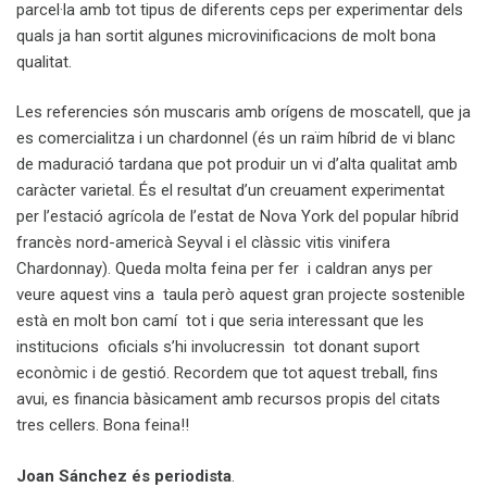
parcel·la amb tot tipus de diferents ceps per experimentar dels
quals ja han sortit algunes microvinificacions de molt bona
qualitat.
Les referencies són muscaris amb orígens de moscatell, que ja
es comercialitza i un chardonnel (és un raïm híbrid de vi blanc
de maduració tardana que pot produir un vi d’alta qualitat amb
caràcter varietal. És el resultat d’un creuament experimentat
per l’estació agrícola de l’estat de Nova York del popular híbrid
francès nord-americà Seyval i el clàssic vitis vinifera
Chardonnay). Queda molta feina per fer i caldran anys per
veure aquest vins a taula però aquest gran projecte sostenible
està en molt bon camí tot i que seria interessant que les
institucions oficials s’hi involucressin tot donant suport
econòmic i de gestió. Recordem que tot aquest treball, fins
avui, es financia bàsicament amb recursos propis del citats
tres cellers. Bona feina!!
Joan Sánchez és periodista
.