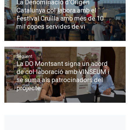
La Denominació d’Origen
Previous
post:
Catalunya col·labora amb el
Festival Cruïlla amb més de 10
mil copes servides de vi
Següent
La DO Montsant signa un acord
Next
post:
de col·laboració amb VINSEUM i
se suma als patrocinadors del
projecte