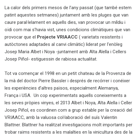
La calor dels primers mesos de l’any passat (que també estem
patint aquestes setmanes) juntament amb les pluges que van
caure paral·lelament en aquells dies, van provocar un míldiu i
oïdi com mai s’havia vist, unes condicions climàtiques que van
provocar que el
Projecte VRIAACC
( varietats resistents i
autòctones adaptades al canvi climàtic) liderat per l’enòleg
Josep Maria Albet i Noya -juntament amb Alta Alella i Cellers
Josep Piñol- estiguessin de rabiosa actualitat.
Tot va començar el 1998 en un petit chateau de la Provenza de
la mà del doctor Pierre Bassler i després de recórrer i conéixer
les experiències d’altres països, especialment Alemanya,
França i USA. Un cop experimentats aquells coneixements a
les seves pròpies vinyes, el 2013 Albet i Noya, Alta Alella i Celler
Josep Piñol, es coordinen com a grup estable per la creació del
VRIAACC, amb la valuosa col·laboració del suís Valentin
Blattner. Blattner ha realitzat investigacions molt importants per
trobar raïms resistents a les malalties en la vinicultura des de la