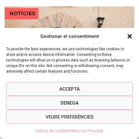
NOTÍCIES
Gestionar el consentiment
To provide the best experiences, we use technologies like cookies to
store and/or access device information. Consenting to these
technologies will allow us to process data such as browsing behavior or
unique IDs on this site. Not consenting or withdrawing consent, may
adversely affect certain features and functions.
ACCEPTA
DENEGA
LA MARCA CORPINNAT SUMA
JA 23 CELLERS AMB LA
VEURE PREFERÈNCIES
INCORPORACIÓ DE MAS
Política de cookies
Política de Privacitat
VILELLA