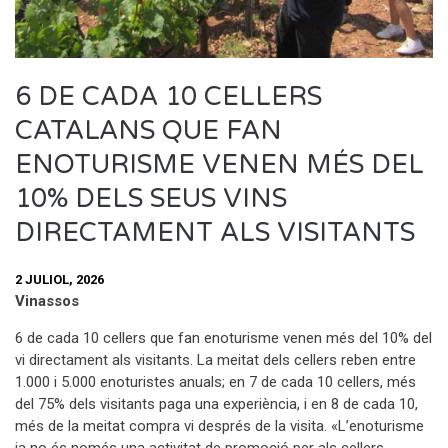
6 DE CADA 10 CELLERS
CATALANS QUE FAN
ENOTURISME VENEN MÉS DEL
10% DELS SEUS VINS
DIRECTAMENT ALS VISITANTS
2 JULIOL, 2026
Vinassos
6 de cada 10 cellers que fan enoturisme venen més del 10% del
vi directament als visitants. La meitat dels cellers reben entre
1.000 i 5.000 enoturistes anuals; en 7 de cada 10 cellers, més
del 75% dels visitants paga una experiència, i en 8 de cada 10,
més de la meitat compra vi després de la visita. «L’enoturisme
ja no és només una activitat de promoció per als cellers