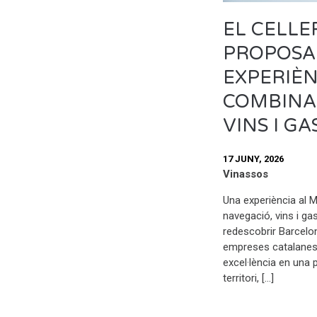
EL CELL
PROPOSA
EXPERIÈN
COMBINA
VINS I G
17 JUNY, 2026
Vinassos
Una experiència al 
navegació, vins i ga
redescobrir Barcelo
empreses catalanes 
excel·lència en una
territori, […]