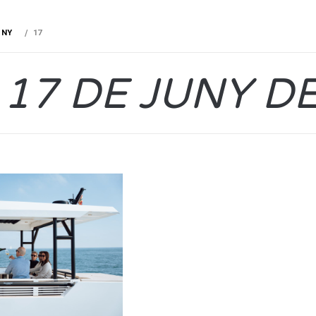
UNY
17
:
17 DE JUNY D