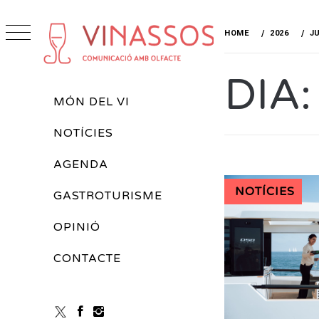
Skip
to
HOME
2026
J
content
VINASSOS
DIA
REVISTA DE VINS
Primary
MÓN DEL VI
Menu
NOTÍCIES
AGENDA
NOTÍCIES
GASTROTURISME
OPINIÓ
CONTACTE