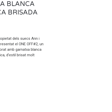
A BLANCA
CA BRISADA
propietat dels suecs Ann i
presentat el ONE OFF#2, un
borat amb garnatxa blanca
ca, d’estil brisat molt