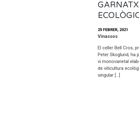
GARNATX
ECOLÒGI
25 FEBRER, 2021
Vinassos
El celler Bell Cros, 
Peter Skoglund, ha 
vi monovarietal ela
de viticultura ecològi
singular […]