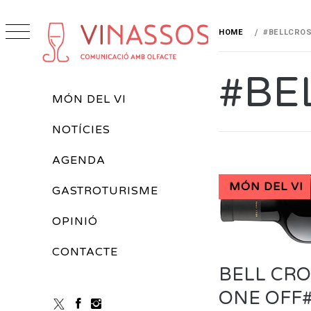
Skip
to
HOME
#BELLCRO
content
VINASSOS
#BE
REVISTA DE VINS
Primary
MÓN DEL VI
Menu
NOTÍCIES
AGENDA
MÓN DEL VI
GASTROTURISME
OPINIÓ
CONTACTE
BELL CRO
ONE OFF#