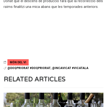
Donat que el descens de producció farà que la recol·lecció dels
raïms finalitzi una mica abans que les temporades anteriors.
MÓN DEL VI
@DOQPRIORAT #DOQPRIORAT
,
@INCAVICAT #VICATALA
RELATED ARTICLES