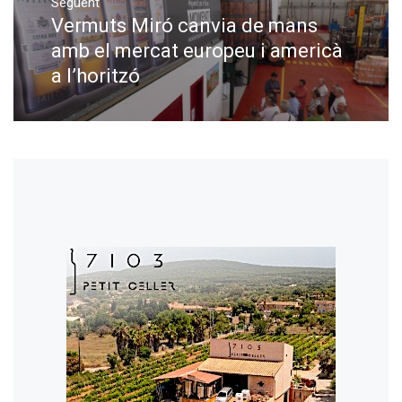
Següent
Vermuts Miró canvia de mans
Next
post:
amb el mercat europeu i americà
a l’horitzó