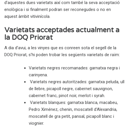
d’aquestes dues varietats així com també la seva acceptació
enològica i si finalment podran ser reconegudes o no en
aquest àmbit vitivinícola.
Varietats acceptades actualment a
la DOQ Priorat
A dia d’avui, a les vinyes que es conreen sota el segell de la
DOQ Priorat, s’hi poden trobar les següents varietats de raïm:
Varietats negres recomanades: garnatxa negra i
carinyena.
Varietats negres autoritzades: garnatxa peluda, ull
de llebre, picapoll negre, cabernet sauvignon,
cabernet franc, pinot noir, merlot i syrah.
Varietats blanques: garnatxa blanca, macabeu,
Pedro Ximénez, chenin, moscatell d’Alexandria,
moscatell de gra petit, pansal, picapoll blanc i
viognier.