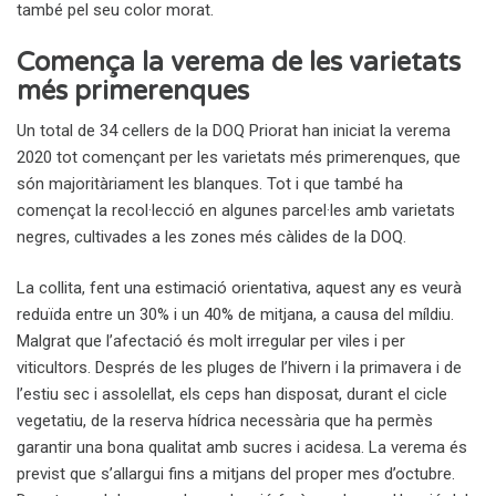
també pel seu color morat.
Comença la verema de les varietats
més primerenques
Un total de 34 cellers de la DOQ Priorat han iniciat la verema
2020 tot començant per les varietats més primerenques, que
són majoritàriament les blanques. Tot i que també ha
començat la recol·lecció en algunes parcel·les amb varietats
negres, cultivades a les zones més càlides de la DOQ.
La collita, fent una estimació orientativa, aquest any es veurà
reduïda entre un 30% i un 40% de mitjana, a causa del míldiu.
Malgrat que l’afectació és molt irregular per viles i per
viticultors. Després de les pluges de l’hivern i la primavera i de
l’estiu sec i assolellat, els ceps han disposat, durant el cicle
vegetatiu, de la reserva hídrica necessària que ha permès
garantir una bona qualitat amb sucres i acidesa. La verema és
previst que s’allargui fins a mitjans del proper mes d’octubre.