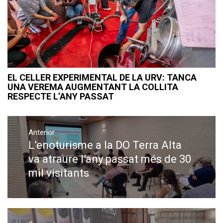
EL CELLER EXPERIMENTAL DE LA URV: TANCA
UNA VEREMA AUGMENTANT LA COLLITA
RESPECTE L’ANY PASSAT
Navegació
Anterior
d'entrades
L’enoturisme a la DO Terra Alta
Previous
post:
va atraure l’any passat més de 30
mil visitants