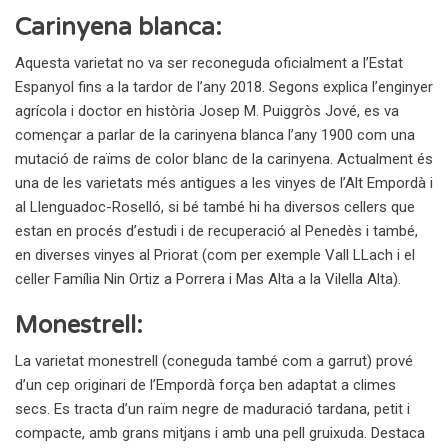
Carinyena blanca
:
Aquesta varietat no va ser reconeguda oficialment a l’Estat
Espanyol fins a la tardor de l’any 2018. Segons explica l’enginyer
agrícola i doctor en història Josep M. Puiggròs Jové, es va
començar a parlar de la carinyena blanca l’any 1900 com una
mutació de raïms de color blanc de la carinyena. Actualment és
una de les varietats més antigues a les vinyes de l’Alt Empordà i
al Llenguadoc-Roselló, si bé també hi ha diversos cellers que
estan en procés d’estudi i de recuperació al Penedès i també,
en diverses vinyes al Priorat (com per exemple Vall LLach i el
celler Família Nin Ortiz a Porrera i Mas Alta a la Vilella Alta).
Monestrell:
La varietat monestrell (coneguda també com a garrut) prové
d’un cep originari de l’Empordà força ben adaptat a climes
secs. Es tracta d’un raïm negre de maduració tardana, petit i
compacte, amb grans mitjans i amb una pell gruixuda. Destaca