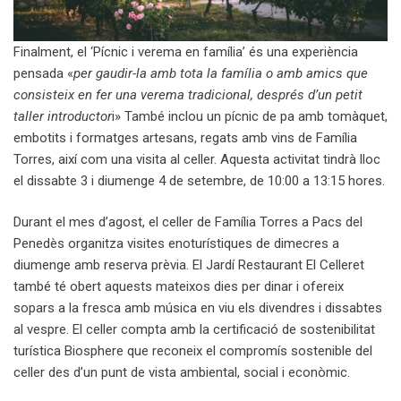
Finalment, el ‘Pícnic i verema en família’ és una experiència
pensada «
per gaudir-la amb tota la família o amb amics que
consisteix en fer una verema tradicional, després d’un petit
taller introductor
i» També inclou un pícnic de pa amb tomàquet,
embotits i formatges artesans, regats amb vins de Família
Torres, així com una visita al celler. Aquesta activitat tindrà lloc
el dissabte 3 i diumenge 4 de setembre, de 10:00 a 13:15 hores.
Durant el mes d’agost, el celler de Família Torres a Pacs del
Penedès organitza visites enoturístiques de dimecres a
diumenge amb reserva prèvia. El Jardí Restaurant El Celleret
també té obert aquests mateixos dies per dinar i ofereix
sopars a la fresca amb música en viu els divendres i dissabtes
al vespre. El celler compta amb la certificació de sostenibilitat
turística Biosphere que reconeix el compromís sostenible del
celler des d’un punt de vista ambiental, social i econòmic.