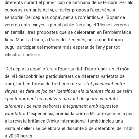
diferents durant el primer cap de setmana de setembre. Per als
curiosos i amants del vi, el celler proposa l’experiència
sensorial ‘Del cep a la copa’, per als romàntics, el ‘Sopar de
verema entre vinyes’ i per al públic familiar, el ‘Pícnic i verema
en família’, tres propostes que se celebraran en l’emblemàtica
finca Mas La Plana, a Pacs del Penedès, per a què tothom
pugui participar del moment més esperat de l’any per tot
viticultor i cellerer.
‘Del cep a la copa’ ofereix l’oportunitat d’aprofundir en el món
del vi i descobrir les particularitats de diferents varietats de
raïm, tant en forma de fruit com de vi. «
Tot passejant entre
vinyes, es farà un joc per identificar els diferents tipus de raïm
i posteriorment es realitzarà un tast de quatre varietats
diferents i de vins elaborats íntegrament amb aquestes
varietats
«. L’experiència, premiada com a Millor experiència per
a la revista britànica Drinks International, també inclou una
visita al celler i se celebrarà el dissabte 3 de setembre, de 18:00
a 20:30 hores.