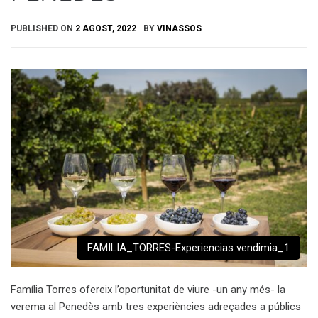
PUBLISHED ON
2 AGOST, 2022
BY
VINASSOS
FAMILIA_TORRES-Experiencias vendimia_1
Família Torres ofereix l’oportunitat de viure -un any més- la
verema al Penedès amb tres experiències adreçades a públics