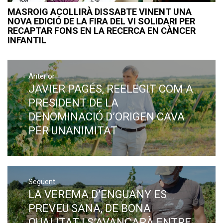
MASROIG ACOLLIRÀ DISSABTE VINENT UNA
NOVA EDICIÓ DE LA FIRA DEL VI SOLIDARI PER
RECAPTAR FONS EN LA RECERCA EN CÀNCER
INFANTIL
Navegació
Anterior
d'entrades
JAVIER PAGÉS, REELEGIT COM A
Previous
post:
PRESIDENT DE LA
DENOMINACIÓ D’ORIGEN CAVA
PER UNANIMITAT
Següent
LA VEREMA D’ENGUANY ES
Next
post:
PREVEU SANA, DE BONA
QUALITAT I S’AVANÇARÀ ENTRE