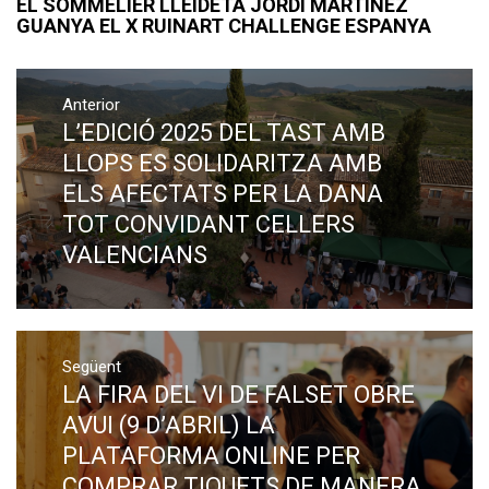
EL SOMMELIER LLEIDETÀ JORDI MARTÍNEZ
GUANYA EL X RUINART CHALLENGE ESPANYA
Navegació
Anterior
d'entrades
L’EDICIÓ 2025 DEL TAST AMB
Previous
post:
LLOPS ES SOLIDARITZA AMB
ELS AFECTATS PER LA DANA
TOT CONVIDANT CELLERS
VALENCIANS
Següent
LA FIRA DEL VI DE FALSET OBRE
Next
post:
AVUI (9 D’ABRIL) LA
PLATAFORMA ONLINE PER
COMPRAR TIQUETS DE MANERA