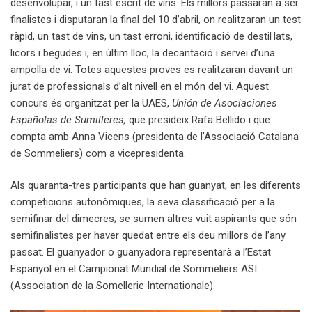
desenvolupar, i un tast escrit de vins. Els millors passaran a ser
finalistes i disputaran la final del 10 d’abril, on realitzaran un test
ràpid, un tast de vins, un tast erroni, identificació de destil·lats,
licors i begudes i, en últim lloc, la decantació i servei d’una
ampolla de vi. Totes aquestes proves es realitzaran davant un
jurat de professionals d’alt nivell en el món del vi. Aquest
concurs és organitzat per la UAES,
Unión de Asociaciones
Españolas de Sumilleres,
que presideix Rafa Bellido i que
compta amb Anna Vicens (presidenta de l’Associació Catalana
de Sommeliers) com a vicepresidenta.
Als quaranta-tres participants que han guanyat, en les diferents
competicions autonòmiques, la seva classificació per a la
semifinar del dimecres; se sumen altres vuit aspirants que són
semifinalistes per haver quedat entre els deu millors de l’any
passat. El guanyador o guanyadora representarà a l’Estat
Espanyol en el Campionat Mundial de Sommeliers ASI
(Association de la Somellerie Internationale).