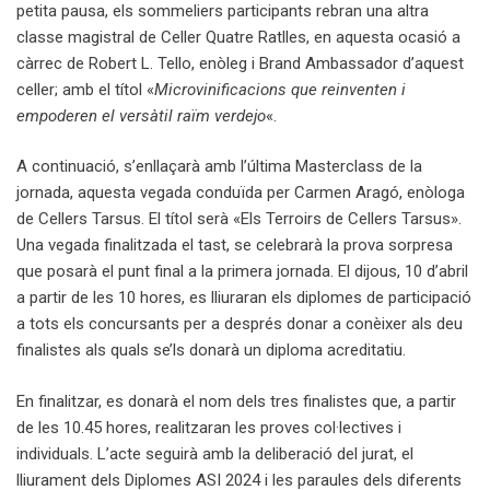
petita pausa, els sommeliers participants rebran una altra
classe magistral de Celler Quatre Ratlles, en aquesta ocasió a
càrrec de Robert L. Tello, enòleg i Brand Ambassador d’aquest
celler; amb el títol «
Microvinificacions que reinventen i
empoderen el versàtil raïm verdejo
«.
A continuació, s’enllaçarà amb l’última Masterclass de la
jornada, aquesta vegada conduïda per Carmen Aragó, enòloga
de Cellers Tarsus. El títol serà «Els Terroirs de Cellers Tarsus».
Una vegada finalitzada el tast, se celebrarà la prova sorpresa
que posarà el punt final a la primera jornada. El dijous, 10 d’abril
a partir de les 10 hores, es lliuraran els diplomes de participació
a tots els concursants per a després donar a conèixer als deu
finalistes als quals se’ls donarà un diploma acreditatiu.
En finalitzar, es donarà el nom dels tres finalistes que, a partir
de les 10.45 hores, realitzaran les proves col·lectives i
individuals. L’acte seguirà amb la deliberació del jurat, el
lliurament dels Diplomes ASI 2024 i les paraules dels diferents