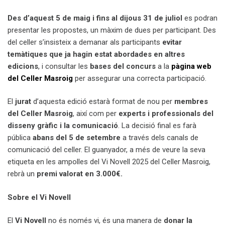
Des d’aquest 5 de maig i fins al dijous 31 de juliol
es podran
presentar les propostes, un màxim de dues per participant. Des
del celler s’insisteix a demanar als participants
evitar
temàtiques que ja hagin estat abordades en altres
edicions
, i consultar les
bases del concurs
a la
pàgina web
del Celler Masroig
per assegurar una correcta participació.
El
jurat
d’aquesta edició estarà format de nou per
membres
del Celler Masroig
, així com per
experts i professionals del
disseny gràfic i la comunicació
. La decisió final es farà
pública
abans del 5 de setembre
a través dels canals de
comunicació del celler. El guanyador, a més de veure la seva
etiqueta en les ampolles del Vi Novell 2025 del Celler Masroig,
rebrà un
premi valorat en 3.000€.
Sobre el Vi Novell
El
Vi Novell
no és només vi, és una manera de
donar la