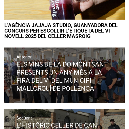
L’AGÈNCIA JAJAJA STUDIO, GUANYADORA DEL
CONCURS PER ESCOLLIR L’ETIQUETA DEL VI
NOVELL 2025 DEL CELLER MASROIG
Navegació
Anterior
d'entrades
ELS VINS DE LA DO MONTSANT,
Previous
post:
PRESENTS UN ANY MÉS A LA
FIRA DEL VI DEL MUNICIPI
MALLORQUÍ DE POLLENÇA
Següent
L’HISTÒRIC CELLER DE CAN
Next