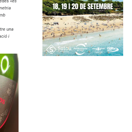
nedès «
es
metria
amb
tre una
ció i