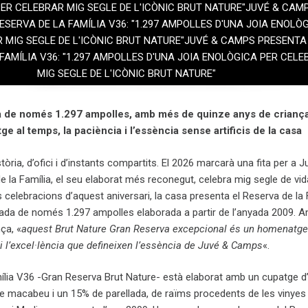
ER CELEBRAR MIG SEGLE DE L'ICÒNIC BRUT NATURE"JUVÉ & CAM
ESERVA DE LA FAMÍLIA V36: "1.297 AMPOLLES D'UNA JOIA ENOLÒ
 MIG SEGLE DE L'ICÒNIC BRUT NATURE"JUVÉ & CAMPS PRESENTA
FAMÍLIA V36: "1.297 AMPOLLES D'UNA JOIA ENOLÒGICA PER CELE
MIG SEGLE DE L'ICÒNIC BRUT NATURE"
da de només 1.297 ampolles, amb més de quinze anys de criança
e al temps, la paciència i l’essència sense artificis de la casa
òria, d’ofici i d’instants compartits. El 2026 marcarà una fita per a 
 la Família, el seu elaborat més reconegut, celebra mig segle de vi
es celebracions d’aquest aniversari, la casa presenta el Reserva de la 
itada de només 1.297 ampolles elaborada a partir de l’anyada 2009. 
ça, «
aquest Brut Nature Gran Reserva excepcional és un homenatge
i l’excel·lència que defineixen l’essència de Juvé & Camps
«.
mília V36 -Gran Reserva Brut Nature- està elaborat amb un cupatge 
de macabeu i un 15% de parellada, de raïms procedents de les vinyes