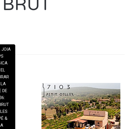
C BRUT
 JOIA
PS
GICA
 EL
BRAR
 LA
E DE
36:
BRUT
LLES
VÉ &
IA