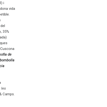
) i
 dona vida
etible.
s
 del
o, 35%
ada)
nques
a Cuscona
sofia de
 bombolla
cia
a
 les
é & Camps.