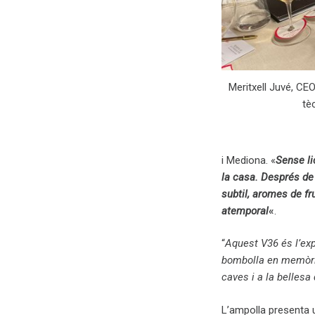
Meritxell Juvé, CE
tè
i Mediona. «
Sense lic
la casa. Després de
subtil, aromes de fr
atemporal
«
.
“
Aquest V36 és l’ex
bombolla en memòria l
caves i a la bellesa
L’ampolla presenta u