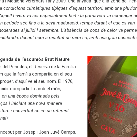
ona i Mediona veremats l’any 2009. Una anyada que a la zona del Pe
 condicions climàtiques típiques d’aquest territori, amb una pluvio
. Aquell hivern va ser especialment huit i la primavera va començar 
un període sec fins a la seva maduració, temps durant el que es van
moderades al juliol i setembre. L’absència de cops de calor va perme
quilibrada, donant com a resultat un raím sa, amb una gran concentra
egenda de l’escumós Brut Nature
r del Penedès, el Reserva de la Família
m que la família compartia en el seu
proper, d’aquí ve el seu nom. El 1976,
idir compartir-lo amb el món,
 en una època dominada pels
os i iniciant una nova manera
ature i convertint-se en un referent
onal
«.
concebut per Josep i Joan Juvé Camps,