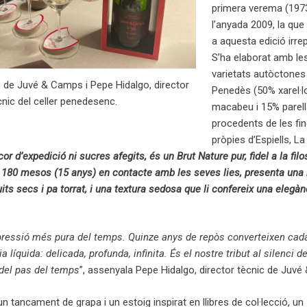
primera verema (1973
l’anyada 2009, la que
a aquesta edició irrep
S’ha elaborat amb le
varietats autòctones
O de Juvé & Camps i Pepe Hidalgo, director
Penedès (50% xarel·l
cnic del celler penedesenc.
macabeu i 15% parell
procedents de les fi
pròpies d’Espiells, L
or d’expedició ni sucres afegits, és un Brut Nature pur, fidel a la filo
 180 mesos (15 anys) en contacte amb les seves lies, presenta una
uits secs i pa torrat, i una textura sedosa que li confereix una elegàn
pressió més pura del temps. Quinze anys de repòs converteixen cad
íquida: delicada, profunda, infinita. És el nostre tribut al silenci de
 del pas del temps
”, assenyala Pepe Hidalgo, director tècnic de Juv
n tancament de grapa i un estoig inspirat en llibres de col·lecció, un