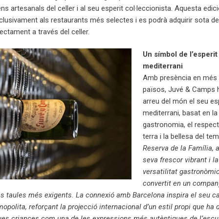
s artesanals del celler i al seu esperit col·leccionista. Aquesta edici
xclusivament als restaurants més selectes i es podrà adquirir sota d
ectament a través del celler.
Un símbol de l’esperit
mediterrani
Amb presència en més 
països, Juvé & Camps h
arreu del món el seu es
mediterrani, basat en la
gastronomia, el respect
terra i la bellesa del tem
Reserva de la Família, 
seva frescor vibrant i l
versatilitat gastronòmic
convertit en un compan
es taules més exigents. La connexió amb Barcelona inspira el seu c
polita, reforçant la projecció internacional d’un estil propi que ha de
gues criances com una de les expressions més autèntiques de l’es