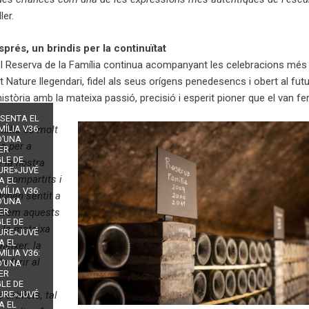
ler.
prés, un brindis per la continuïtat
el Reserva de la Família continua acompanyant les celebracions més
Nature llegendari, fidel als seus orígens penedesencs i obert al futu
història amb la mateixa passió, precisió i esperit pioner que el van fer
ESENTA EL
mília és molt
ÍLIA V36:
D’UNA
s per a
ER
LE DE
e la nostra
TURE»JUVÉ
ds compartits i
A EL
ÍLIA V36:
onen sentit a
D’UNA
ebrem aquests
ER
LE DE
 la mateixa
TURE»JUVÉ
A EL
éixer: la
ÍLIA V36:
 oferir al
D’UNA
ER
LE DE
artificis, tal
TURE»JUVÉ
A EL