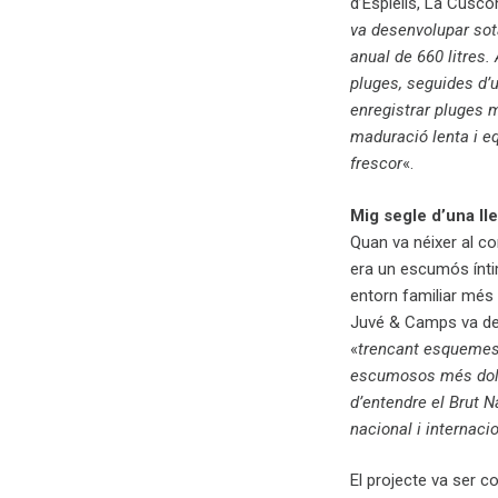
d’Espiells, La Cusc
va desenvolupar sota
anual de 660 litres
pluges, seguides d’
enregistrar pluges 
maduració lenta i e
frescor
«.
Mig segle d’una ll
Quan va néixer al co
era un escumós ínti
entorn familiar més 
Juvé & Camps va dec
«
trencant esquemes
escumosos més dolç
d’entendre el Brut N
nacional i internaci
El projecte va ser 