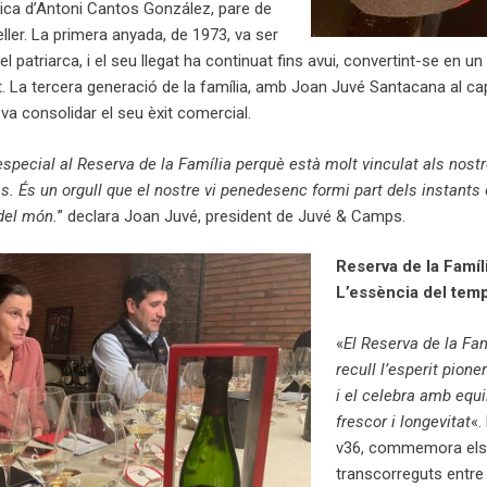
nica d’Antoni Cantos González, pare de
eller. La primera anyada, de 1973, va ser
 patriarca, i el seu llegat ha continuat fins avui, convertint-se en un
tat. La tercera generació de la família, amb Joan Juvé Santacana al c
i va consolidar el seu èxit comercial.
pecial al Reserva de la Família perquè està molt vinculat als nost
 És un orgull que el nostre vi penedesenc formi part dels instants
del món.
” declara Joan Juvé, president de Juvé & Camps.
Reserva de la Famíl
L’essència del tem
«
El Reserva de la Fam
recull l’esperit pione
i el celebra amb equil
frescor i longevitat
«.
v36, commemora els
transcorreguts entre 