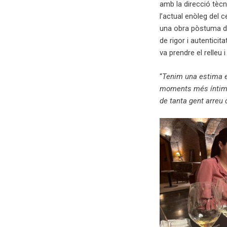
amb la direcció tèc
l’actual enòleg del c
una obra pòstuma del
de rigor i autentici
va prendre el relleu 
“
Tenim una estima es
moments més íntims.
de tanta gent arreu 