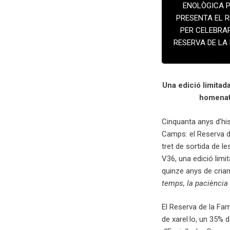
ENOLÒGICA P
PRESENTA EL R
PER CELEBRAR
RESERVA DE LA 
Una edició limita
homenatg
Cinquanta anys d’hist
Camps: el Reserva de
tret de sortida de l
V36, una edició lim
quinze anys de crian
temps, la paciència 
El Reserva de la Fa
de xarel·lo, un 35% 