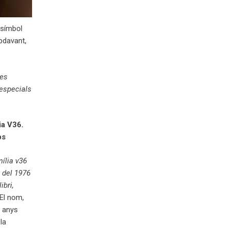
 símbol
apdavant,
res
 especials
ia V36.
ps
ília v36
r del 1976
ibri,
 El nom,
 anys
la