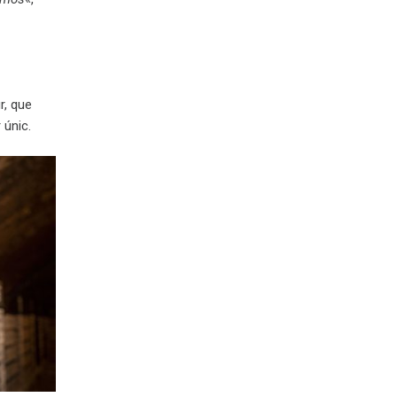
r, que
 únic.