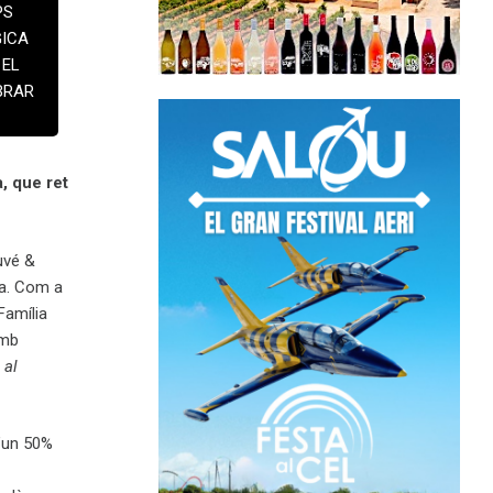
PS
GICA
 EL
BRAR
, que ret
Juvé &
da. Com a
Família
Amb
 al
d’un 50%