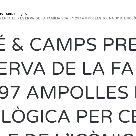
OVEMBRE
5
ENTA EL RESERVA DE LA FAMÍLIA V36: «1.297 AMPOLLES D’UNA JOIA ENOL
É & CAMPS PR
ERVA DE LA FA
297 AMPOLLES 
LÒGICA PER C