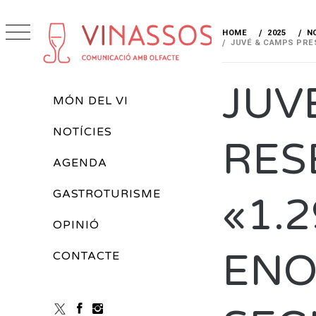
Skip
to
HOME
2025
N
content
JUVÉ & CAMPS PRES
VINASSOS
REVISTA DE VINS
JUV
Primary
MÓN DEL VI
Menu
NOTÍCIES
RES
AGENDA
GASTROTURISME
«1.
OPINIÓ
ENO
CONTACTE