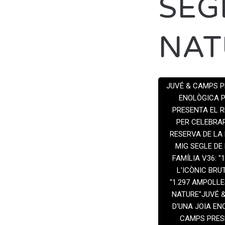
SEG
NAT
PUBLISHED ON
5 NOVE
JUVÉ & CAMPS PR
ENOLÒGICA P
PRESENTA EL R
PER CELEBRAR
RESERVA DE LA 
MIG SEGLE DE
FAMÍLIA V36: 
L'ICÒNIC BRU
"1.297 AMPOLLE
NATURE"JUVÉ &
D'UNA JOIA EN
CAMPS PRESE