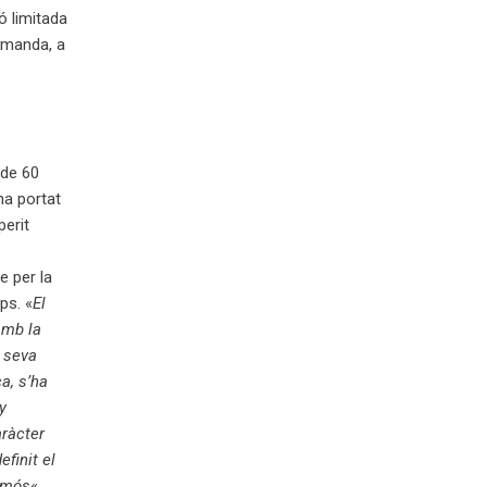
ó limitada
emanda, a
de 60
a portat
perit
e per la
ps. «
El
amb la
a seva
a, s’ha
y
aràcter
finit el
cumós
«,