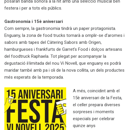
posaran banda sonora a la nit amb una selecció musical ben
festera i per a tots els públics.
Gastronomia i 15è aniversari
Com sempre, la gastronomia tindrà un paper protagonista.
Enguany, la zona de food trucks tornarà a omplir-se d’aromes i
sabors amb tapes del Càtering Sabors amb Origen,
hamburgueses i frankfurts de Garret’s Food i dolços artesans
del foodtruck Raphaela. Tot plegat per acompanyar la
degustació il·limitada del nou Vi Novell, que enguany es podrà
maridar també amb pa i oli de la nova collita, un dels productes
més esperats de la temporada.
A més, coincidint amb el
15è aniversari de la Festa,
el celler prepara diverses
sorpreses i moments
especials per celebrar
quinze anys