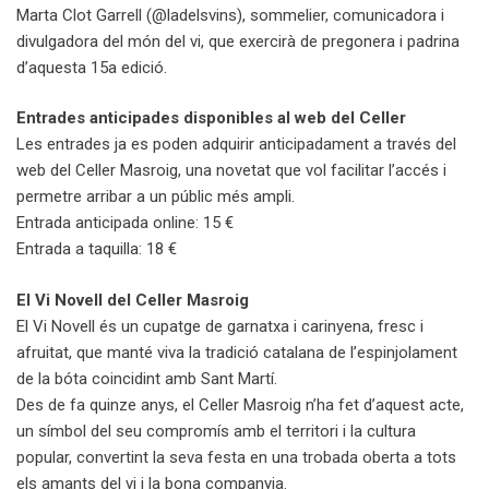
Marta Clot Garrell (@ladelsvins), sommelier, comunicadora i
divulgadora del món del vi, que exercirà de pregonera i padrina
d’aquesta 15a edició.
Entrades anticipades disponibles al web del Celler
Les entrades ja es poden adquirir anticipadament a través del
web del Celler Masroig, una novetat que vol facilitar l’accés i
permetre arribar a un públic més ampli.
Entrada anticipada online: 15 €
Entrada a taquilla: 18 €
El Vi Novell del Celler Masroig
El Vi Novell és un cupatge de garnatxa i carinyena, fresc i
afruitat, que manté viva la tradició catalana de l’espinjolament
de la bóta coincidint amb Sant Martí.
Des de fa quinze anys, el Celler Masroig n’ha fet d’aquest acte,
un símbol del seu compromís amb el territori i la cultura
popular, convertint la seva festa en una trobada oberta a tots
els amants del vi i la bona companyia.