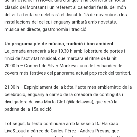
de la Festa del Vi Novell, una cita que s’ha convertit en tot un
clàssic del Montsant i un referent al calendari festiu del món
del vi. La festa se celebrarà el dissabte 15 de novembre a les
instal·lacions del celler, i enguany arribarà amb novetats,
música en directe, gastronomia i tradició.
Un programa ple de música, tradició i bon ambient
La jornada arrencarà a les 19.30 h amb l’obertura de portes i
l’inici de l’activitat musical, que marcarà el ritme de la nit.
20.00 h – Concert de Silver Monkeys, una de les bandes de
covers més festives del panorama actual pop rock del territori.
21.30 h – Espinjolament de la bóta, l’acte més emblemàtic de la
celebració, enguany a càrrec de la creadora de continguts i
divulgadora de vins Marta Clot (@ladelsvins), que serà la
padrina de la 15a edició.
Tot seguit, la festa continuarà amb la sessió DJ Flaixbac
Live&Loud a càrrec de Carles Pérez i Andreu Presas, que