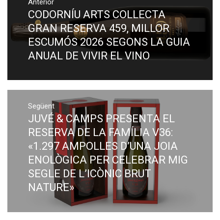
Anterior
d'entrades
CODORNÍU ARTS COLLECTA
Previous
post:
GRAN RESERVA 459, MILLOR
ESCUMÓS 2026 SEGONS LA GUIA
ANUAL DE VIVIR EL VINO
Següent
JUVÉ & CAMPS PRESENTA EL
Next
post:
RESERVA DE LA FAMÍLIA V36:
«1.297 AMPOLLES D’UNA JOIA
ENOLÒGICA PER CELEBRAR MIG
SEGLE DE L’ICÒNIC BRUT
NATURE»