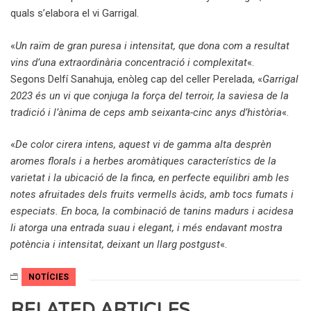
quals s’elabora el vi Garrigal.
«
Un raïm de gran puresa i intensitat, que dona com a resultat
vins d’una extraordinària concentració i complexitat
«.
Segons Delfí Sanahuja, enòleg cap del celler Perelada, «
Garrigal
2023 és un vi que conjuga la força del terroir, la saviesa de la
tradició i l’ànima de ceps amb seixanta-cinc anys d’història
«.
«
De color cirera intens, aquest vi de gamma alta desprèn
aromes florals i a herbes aromàtiques característics de la
varietat i la ubicació de la finca, en perfecte equilibri amb les
notes afruitades dels fruits vermells àcids, amb tocs fumats i
especiats. En boca, la combinació de tanins madurs i acidesa
li atorga una entrada suau i elegant, i més endavant mostra
potència i intensitat, deixant un llarg postgust
«.
NOTÍCIES
RELATED ARTICLES