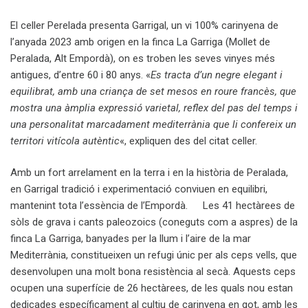
El celler Perelada presenta Garrigal, un vi 100% carinyena de
l’anyada 2023 amb origen en la finca La Garriga (Mollet de
Peralada, Alt Empordà), on es troben les seves vinyes més
antigues, d’entre 60 i 80 anys. «
Es tracta d’un negre elegant i
equilibrat, amb una criança de set mesos en roure francès, que
mostra una àmplia expressió varietal, reflex del pas del temps i
una personalitat marcadament mediterrània que li confereix un
territori vitícola autèntic
«, expliquen des del citat celler.
Amb un fort arrelament en la terra i en la història de Peralada,
en Garrigal tradició i experimentació conviuen en equilibri,
mantenint tota l’essència de l’Empordà. Les 41 hectàrees de
sòls de grava i cants paleozoics (coneguts com a aspres) de la
finca La Garriga, banyades per la llum i l’aire de la mar
Mediterrània, constitueixen un refugi únic per als ceps vells, que
desenvolupen una molt bona resistència al secà. Aquests ceps
ocupen una superfície de 26 hectàrees, de les quals nou estan
dedicades específicament al cultiu de carinyena en got, amb les