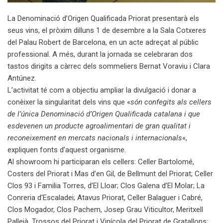
La Denominació d’Origen Qualificada Priorat presentarà els
seus vins, el pròxim dilluns 1 de desembre a la Sala Cotxeres
del Palau Robert de Barcelona, en un acte adreçat al públic
professional. A més, durant la jornada se celebraran dos
tastos dirigits a càrrec dels sommeliers Bernat Voraviu i Clara
Antúnez.
L’activitat té com a objectiu ampliar la divulgació i donar a
conèixer la singularitat dels vins que «
són confegits als cellers
de l’única Denominació d’Origen Qualificada catalana i que
esdevenen un producte agroalimentari de gran qualitat i
reconeixement en mercats nacionals i internacionals
«,
expliquen fonts d’aquest organisme.
Al showroom hi participaran els cellers: Celler Bartolomé,
Costers del Priorat i Mas d’en Gil, de Bellmunt del Priorat; Celler
Clos 93 i Familia Torres, d’El Lloar; Clos Galena d’El Molar; La
Conreria d’Escaladei; Atavus Priorat, Celler Balaguer i Cabré,
Clos Mogador, Clos Pachem, Josep Grau Viticultor, Meritxell
Pallejà, Trossos del Priorat i Vinícola del Priorat de Gratallops;