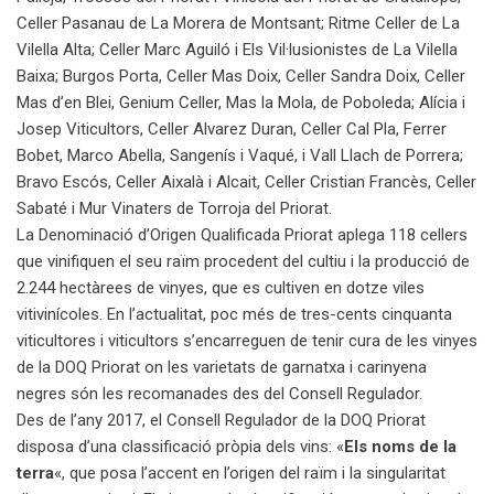
Celler Pasanau de La Morera de Montsant; Ritme Celler de La
Vilella Alta; Celler Marc Aguiló i Els Vil·lusionistes de La Vilella
Baixa; Burgos Porta, Celler Mas Doix, Celler Sandra Doix, Celler
Mas d’en Blei, Genium Celler, Mas la Mola, de Poboleda; Alícia i
Josep Viticultors, Celler Alvarez Duran, Celler Cal Pla, Ferrer
Bobet, Marco Abella, Sangenís i Vaqué, i Vall Llach de Porrera;
Bravo Escós, Celler Aixalà i Alcait, Celler Cristian Francès, Celler
Sabaté i Mur Vinaters de Torroja del Priorat.
La Denominació d’Origen Qualificada Priorat aplega 118 cellers
que vinifiquen el seu raïm procedent del cultiu i la producció de
2.244 hectàrees de vinyes, que es cultiven en dotze viles
vitivinícoles. En l’actualitat, poc més de tres-cents cinquanta
viticultores i viticultors s’encarreguen de tenir cura de les vinyes
de la DOQ Priorat on les varietats de garnatxa i carinyena
negres són les recomanades des del Consell Regulador.
Des de l’any 2017, el Consell Regulador de la DOQ Priorat
disposa d’una classificació pròpia dels vins: «
Els noms de la
terra
«, que posa l’accent en l’origen del raïm i la singularitat