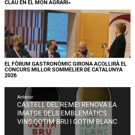
CLAU EN EL MÓN AGRARI»
EL FÒRUM GASTRONÒMIC GIRONA ACOLLIRÀ EL
CONCURS MILLOR SOMMELIER DE CATALUNYA
2026
Navegació
Anterior
d'entrades
CASTELL DEL REMEI RENOVA LA
Previous
post:
IMATGE DELS EMBLEMÀTICS
VINS GOTIM BRU I GOTIM BLANC