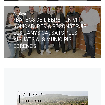
Següent
«BATECS DE L’EBRE», UN VI
Next
post:
SOLIDARI PER A RECONSTRUIR
ELS DANYS CAUSATS PELS
AIGUATS ALS MUNICIPIS
EBRENCS