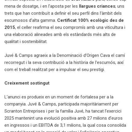
mena de dosatge, i en l’aposta per les
llargues criances
; uns
trets que han contribuït a definir el seu perfil dins l’àmbit dels
escumosos d’alta gamma.
Certificat 100% ecològic des de
2015
, el celler reafirma el seu compromís amb una viticultura i
una elaboració alineades amb els estàndards més alts de
qualitat i sostenibilitat.
Juvé & Camps agraeix a la Denominació d’Origen Cava el camí
recorregut i la seva contribució a la història de l’escumós, així
com el treball realitzat per a impulsar el seu prestigi.
Creixement sostingut
L’anunci es produeix en un moment de fortalesa per a la
companyia. Juvé & Camps, participada majoritàriament per
Scranton Entreprises i per la família Juvé, ha tancat l’exercici
2025 mantenint una evolució positiva amb 27 milions d’euros
en ingressos i un EBITDA de 3,1 milions, la qual cosa consolida