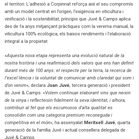
el territori. L’adhesió a Corpinnat reforça així el seu compromís
amb un model centrat en l’origen, l’exigència en viticultura i
vinificació i la sostenibilitat, principis que Juvé & Camps aplica
des de fa anys mitjançant pràctiques com la verema manual, la
viticultura 100% ecològica, els baixos rendiments i l’elaboració
integral a la propietat.
«
Aquesta nova etapa representa una evolució natural de la
nostra història i una reafirmació dels valors que ens han definit
durant més de 100 anys: el respecte per la terra, la recerca de
l’excel·lència i la voluntat de comunicar amb claredat qui som i
d’on venim
«, declara
Joan Juvé
, tercera generació i president
de Juvé & Camps. «
Volem continuar elaborant vins que neixin
de la vinya i reflecteixin fidelment la seva identitat, i alhora,
contribuir al fet que els escumosos d’alta qualitat es
consolidin com una categoria premium reconeguda i
competitiva en el món
«, ha assenyalat
Meritxell Juvé
, quarta
generació de la família Juvé i actual consellera delegada de
Juvé & Camps.