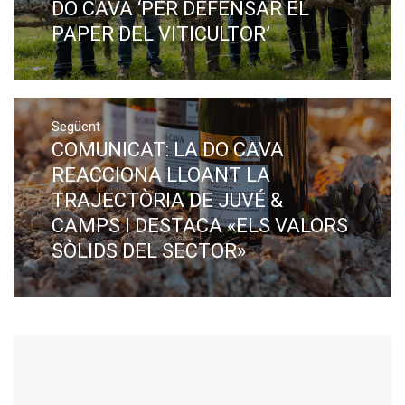
DO CAVA ‘PER DEFENSAR EL
PAPER DEL VITICULTOR’
Següent
COMUNICAT: LA DO CAVA
Next
post:
REACCIONA LLOANT LA
TRAJECTÒRIA DE JUVÉ &
CAMPS I DESTACA «ELS VALORS
SÒLIDS DEL SECTOR»