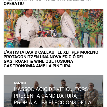
OPERATIU
L’ARTISTA DAVID CALLAU I EL XEF PEP MORENO
PROTAGONITZEN UNA NOVA EDICIÓ DEL
GASTROART & WINE QUE FUSIONA
GASTRONOMIA AMB LA PINTURA
Navegació
Anterior
d'entrades
L’ASSOCIACIÓ DE VITICULTORS
Previous
post:
PRESENTA CANDIDATURA
PRÒPIA A LES ELECCIONS DE LA