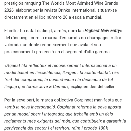
prestigiós rànquing The World’s Most Admired Wine Brands
2026, elaborat per la revista Drinks International, situant-se
directament en el lloc número 26 a escala mundial.
El celler ha estat distingit, a més, com la «
Highest New Entry
»
del rànquing i com la marca d’escumós no champagne millor
valorada, un doble reconeixement que avala el seu
posicionament i projecció en el segment d’alta gamma.
«
Aquest fita reflecteix el reconeixement internacional a un
model basat en l’excel·lència, l’origen i la sostenibilitat, i és
fruit del compromís, la consistència i la dedicació de tot
l’equip que forma Juvé & Camps
«, expliquen des del celler.
Per la seva part, la marca col.lectiva Corpinnat manifesta que
«
amb la nova incorporació, Corpinnat referma la seva aposta
per un model obert i integrador, que treballa amb un dels
reglaments més exigents del món, que contribueix a garantir la
pervivència del sector i el territori: raïm i procés 100%