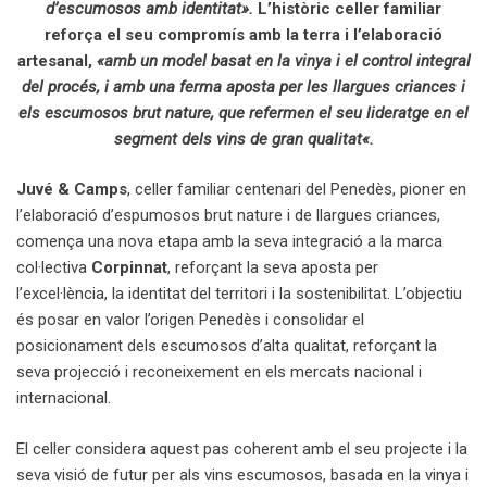
d’escumosos amb identitat».
L’històric celler familiar
reforça el seu compromís amb la terra i l’elaboració
artesanal,
«
amb un model basat en la vinya i el control integral
del procés, i amb una ferma aposta per les llargues criances i
els escumosos brut nature, que refermen el seu lideratge en el
segment dels vins de gran qualitat
«.
Juvé & Camps
, celler familiar centenari del Penedès, pioner en
l’elaboració d’espumosos brut nature i de llargues criances,
comença una nova etapa amb la seva integració a la marca
col·lectiva
Corpinnat
, reforçant la seva aposta per
l’excel·lència, la identitat del territori i la sostenibilitat. L’objectiu
és posar en valor l’origen Penedès i consolidar el
posicionament dels escumosos d’alta qualitat, reforçant la
seva projecció i reconeixement en els mercats nacional i
internacional.
El celler considera aquest pas coherent amb el seu projecte i la
seva visió de futur per als vins escumosos, basada en la vinya i