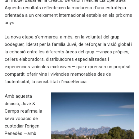
un model basat en la creació de valor i l’eficiència operativa.
Aquests resultats reflecteixen la maduresa d’una estratègia
orientada a un creixement internacional estable en els pròxims
anys.
La nova etapa s’emmarca, a més, en la voluntat del grup
bodeguer, liderat per la família Juvé, de reforçar la visió global i
la cohesió entre les diferents àrees del grup —vinyes pròpies,
cellers elaboradors, distribuïdores especialitzades i
experiències vinícoles exclusives— que expressen un propòsit
compartit: oferir vins i vivències memorables des de
l’autenticitat, la sensibilitat i l’excel·lència.
Amb aquesta
decisió, Juvé &
Camps reafirma la
seva vocació de
custodiar l’origen
Penedès —amb