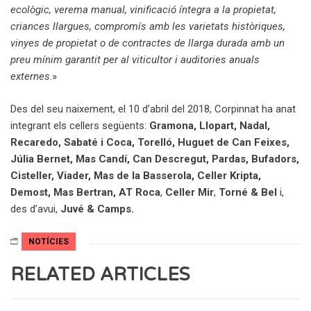
ecològic, verema manual, vinificació íntegra a la propietat,
criances llargues, compromís amb les varietats històriques,
vinyes de propietat o de contractes de llarga durada amb un
preu mínim garantit per al viticultor i auditories anuals
externes
.»
Des del seu naixement, el 10 d’abril del 2018, Corpinnat ha anat
integrant els cellers següents:
Gramona, Llopart, Nadal,
Recaredo, Sabaté i Coca, Torelló, Huguet de Can Feixes,
Júlia Bernet, Mas Candí, Can Descregut, Pardas, Bufadors,
Cisteller, Viader, Mas de la Basserola, Celler Kripta,
Demost, Mas Bertran, AT Roca
,
Celler Mir
,
Torné & Bel
i,
des d’avui,
Juvé & Camps.
NOTÍCIES
RELATED ARTICLES