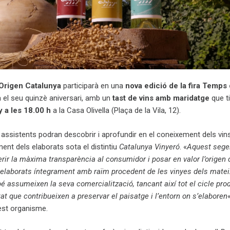
Origen Catalunya
participarà en una
nova edició de la fira Temps 
 el seu quinzè aniversari, amb un
tast de vins amb maridatge
que ti
y a les 18.00 h
a la Casa Olivella (Plaça de la Vila, 12).
els assistents podran descobrir i aprofundir en el coneixement dels vin
ent dels elaborats sota el distintiu
Catalunya Vinyeró
. «
Aquest segel
erir la màxima transparència al consumidor i posar en valor l’origen 
s elaborats íntegrament amb raïm procedent de les vinyes dels mate
bé assumeixen la seva comercialització, tancant així tot el cicle pro
at que contribueixen a preservar el paisatge i l’entorn on s’elaboren
«
est organisme.