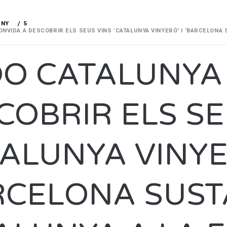
UNY
5
ONVIDA A DESCOBRIR ELS SEUS VINS ‘CATALUNYA VINYERÓ’ I ‘BARCELONA 
DO CATALUNYA
COBRIR ELS SE
TALUNYA VINYE
RCELONA SUST