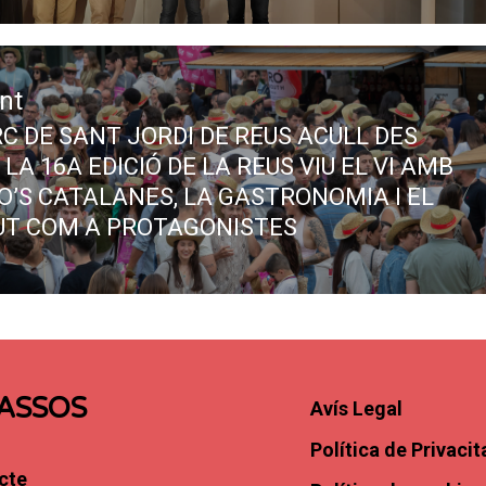
nt
RC DE SANT JORDI DE REUS ACULL DES
 LA 16A EDICIÓ DE LA REUS VIU EL VI AMB
DO’S CATALANES, LA GASTRONOMIA I EL
T COM A PROTAGONISTES
ASSOS
Avís Legal
Política de Privacit
cte