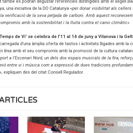
st també es podran degustar referències distingides amb el segell
Ba
ya
, una iniciativa de la DO Catalunya «
per donar visibilitat als cellers
i la verificació de la seva petjada de carboni. Amb aquest reconeixem
ompromís amb la sostenibilitat i la lluita contra el canvi climàtic
«.
Temps de Vi’ se celebra de l’11 al 14 de juny a Vilanova i la Gel
 carregada d’una àmplia oferta de tastos i activitats lligades amb la cu
 En línia amb el seu compromís amb la promoció de la cultura catalan
ort a l’Escenari Nord, un dels dos espais musicals de la fira, reforça
unió entre vi i música com a expressió de dues tradicions profunda
«, expliquen des del citat Consell Regulador.
ARTICLES