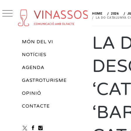
Skip
to
HOME
2026
J
content
LA DO CATALUNYA C
VINASSOS
REVISTA DE VINS
LA 
Primary
MÓN DEL VI
Menu
NOTÍCIES
DES
AGENDA
GASTROTURISME
‘CA
OPINIÓ
‘BA
CONTACTE