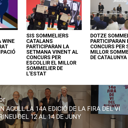
SIS SOMMELIERS
DOTZE SOMME
A WINE
CATALANS
PARTICIPARAN 
RAT
PARTICIPARAN LA
CONCURS PER S
IPACIÓ
SETMANA VINENT AL
MILLOR SOMME
CONCURS PER
DE CATALUNYA 
ESCOLLIR EL MILLOR
SOMMELIER DE
L’ESTAT
or
 ACULL LA 14A EDICIÓ DE LA FIRA DEL VI
ous
RINEU DEL 12 AL 14 DE JUNY