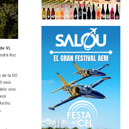
de Vi
,
ndrà lloc
s de la DO
l neix
dels vins.
ixos
ductiu.
,