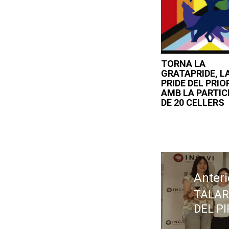
TORNA LA
GRATAPRIDE, L
PRIDE DEL PRIO
AMB LA PARTIC
DE 20 CELLERS
Navegació
d'entrades
Anteri
TALARN
Previ
DEL PI
post: