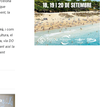
rcelona
 que
ent, la
trú
, i com
ltura, el
a, «
la DO
nt així la
ment