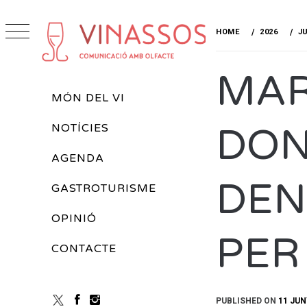
Skip
to
HOME
2026
J
content
VINASSOS
MAR
REVISTA DE VINS
Primary
MÓN DEL VI
Menu
DON
NOTÍCIES
AGENDA
DEN
GASTROTURISME
OPINIÓ
PER
CONTACTE
PUBLISHED ON
11 JUN