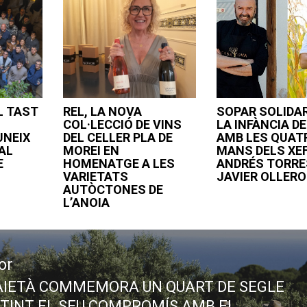
EL TAST
REL, LA NOVA
SOPAR SOLIDAR
COL·LECCIÓ DE VINS
LA INFÀNCIA D
UNEIX
DEL CELLER PLA DE
AMB LES QUAT
AL
MOREI EN
MANS DELS XE
E
HOMENATGE A LES
ANDRÉS TORRES
VARIETATS
JAVIER OLLERO
AUTÒCTONES DE
L’ANOIA
or
AIETÀ COMMEMORA UN QUART DE SEGLE
ous
TINT EL SEU COMPROMÍS AMB EL