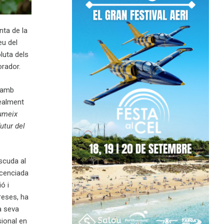
nta de la
eu del
luta dels
orador.
e amb
realment
umeix
utur del
scuda al
icenciada
ó i
reses, ha
a seva
ional en