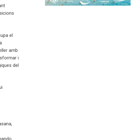
ant
sicions
upa el
a
eller amb
nsformar i
giques del
ui
asana,
rnando