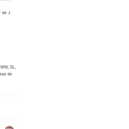
 de J.
1890, SL,
osas de