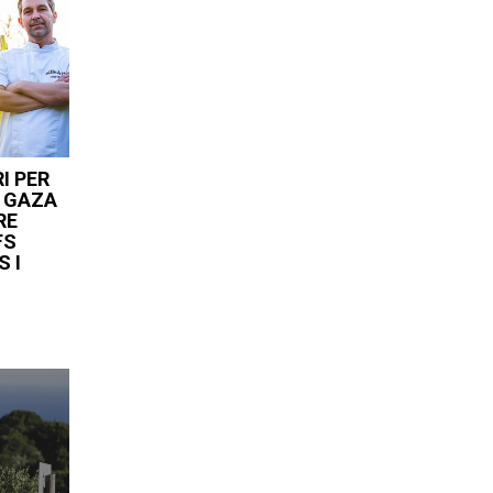
I PER
E GAZA
RE
FS
 I