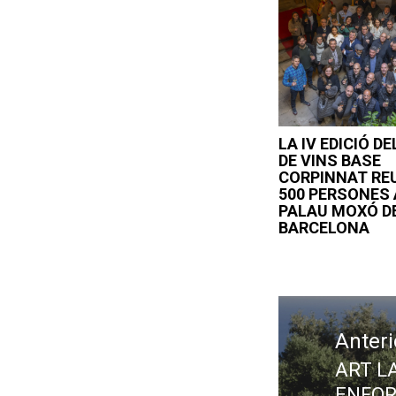
LA IV EDICIÓ D
DE VINS BASE
CORPINNAT RE
500 PERSONES 
PALAU MOXÓ D
BARCELONA
Navegació
d'entrades
Anteri
ART L
Previ
ENFOR