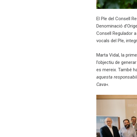
El Ple del Consell R
Denominació d’Origen
Consell Regulador a
vocals del Ple, inte
Marta Vidal, la prim
l’objectiu de genera
es mereix. També ha 
aquesta responsabili
Cava
«.