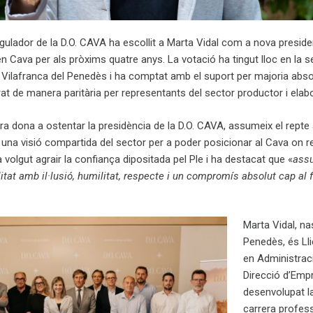
egulador de la D.O. CAVA ha escollit a Marta Vidal com a nova preside
 Cava per als pròxims quatre anys. La votació ha tingut lloc en la s
 Vilafranca del Penedès i ha comptat amb el suport per majoria abso
grat de manera paritària per representants del sector productor i elab
era dona a ostentar la presidència de la D.O. CAVA, assumeix el rept
r una visió compartida del sector per a poder posicionar al Cava on 
volgut agrair la confiança dipositada pel Ple i ha destacat que «
ass
tat amb il·lusió, humilitat, respecte i un compromís absolut cap al f
Marta Vidal, na
Penedès, és Ll
en Administraci
Direcció d’Emp
desenvolupat l
carrera profess