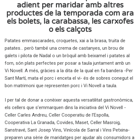
adient per maridar amb altres
productes de la temporada com ara
els bolets, la carabassa, les carxofes
o els calçots
Patates emmascarades, croquetes, xai a la brasa, truita de
patates… però també una crema de castanyes, un brou de
galets i pilota de Nadal o un bròquil amb beixamel i patates al
forn, són plats perfectes per posar a taula juntament amb un
Vi Novell. A més, gràcies a la dita de la qual en fa bandera -Per
Sant Martí, mata el porc i enceta el vi- és de sobres conegut el
bon matrimoni que representen porc i Vi Novell a taula.
I per tal de donar a conèixer aquesta versatilitat gastronòmica,
els cellers que s’emmarquen dins la iniciativa del Vi Novell -
Celler Carles Andreu, Celler Cooperatiu de l’Espolla,
Cooperativa La Granada, Covides, Maset, Celler Masroig,
Sanstravé, Sant Josep Vins, Vinícola de Sarral i Vins Petxina-
preparen una sèrie de maridatges per ajudar als consumidors a