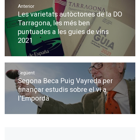
Anterior
d'entrades
Les varietats autòctones de la DO
Previous
post:
Tarragona, les més ben
puntuades a les guies de vins
2021
Següent
Segona Beca Puig Vayreda per
Next
post:
finançar estudis sobre el vi a
l’Empordà