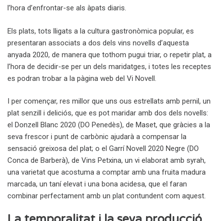
l’hora d’enfrontar-se als àpats diaris.
Els plats, tots lligats a la cultura gastronòmica popular, es
presentaran associats a dos dels vins novells d’aquesta
anyada 2020, de manera que tothom pugui triar, o repetir plat, a
l’hora de decidir-se per un dels maridatges, i totes les receptes
es podran trobar a la pàgina web del Vi Novell.
I per començar, res millor que uns ous estrellats amb pernil, un
plat senzill i deliciós, que es pot maridar amb dos dels novells:
el Donzell Blanc 2020 (DO Penedès), de Maset, que gràcies a la
seva frescor i punt de carbònic ajudarà a compensar la
sensació greixosa del plat; o el Garrí Novell 2020 Negre (DO
Conca de Barberà), de Vins Petxina, un vi elaborat amb syrah,
una varietat que acostuma a comptar amb una fruita madura
marcada, un taní elevat i una bona acidesa, que el faran
combinar perfectament amb un plat contundent com aquest.
La temporalitat i la seva producció