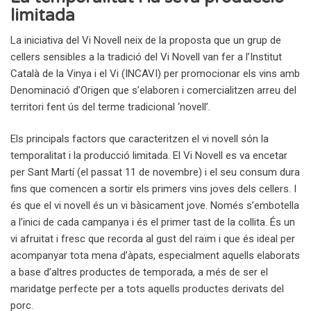
limitada
La iniciativa del Vi Novell neix de la proposta que un grup de
cellers sensibles a la tradició del Vi Novell van fer a l’Institut
Català de la Vinya i el Vi (INCAVI) per promocionar els vins amb
Denominació d’Origen que s’elaboren i comercialitzen arreu del
territori fent ús del terme tradicional ‘novell’.
Els principals factors que caracteritzen el vi novell són la
temporalitat i la producció limitada. El Vi Novell es va encetar
per Sant Martí (el passat 11 de novembre) i el seu consum dura
fins que comencen a sortir els primers vins joves dels cellers. I
és que el vi novell és un vi bàsicament jove. Només s’embotella
a l’inici de cada campanya i és el primer tast de la collita. És un
vi afruitat i fresc que recorda al gust del raïm i que és ideal per
acompanyar tota mena d’àpats, especialment aquells elaborats
a base d’altres productes de temporada, a més de ser el
maridatge perfecte per a tots aquells productes derivats del
porc.