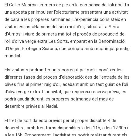
El Celler Masroig, immers de ple en la campanya de l’oli nou, fa
una aposta per impulsar l’oleoturisme presentant una activitat
de cara a les properes setmanes. L’experiència consisteix en
visitar les instal·lacions del seu molí d’oli, situat a La Serra
d’Almos, i viure de primera mà tot el procés de producció de
l’oli d’oliva verge extra Les Sorts, emparat en la Denominació
d’Origen Protegida Siurana, que compta amb reconegut prestigi
mundial.
Els visitants podran fer un recorregut pel molí i conèixer les
diferents fases del procés d’elaboració: des de l’entrada de les
olives fins al primer raig d’oli, acabant amb un tast guiat de l’oli
d’oliva verge extra. L’activitat, que requereix reserva prèvia, es
podrà gaudir durant les properes setmanes del mes de
desembre prèvies al Nadal.
El tret de sortida està previst per al proper dissabte 4 de
desembre, amb tres torns disponibles: a les 11h, a les 12:30h i
a les 16h. Properament, l’activitat es podrà realitzar durant els