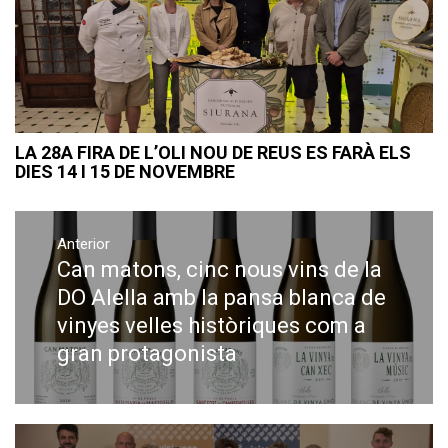
LA 28A FIRA DE L’OLI NOU DE REUS ES FARÀ ELS
DIES 14 I 15 DE NOVEMBRE
Navegació
Anterior
d'entrades
Can matons, cinc nous vins de la
Previous
post:
DO Alella amb la pansa blanca de
vinyes velles històriques com a
gran protagonista