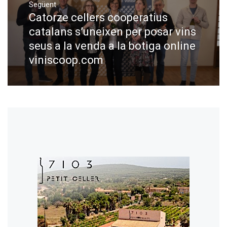
Següent
Catorze cellers cooperatius
Next
post:
catalans s’uneixen per posar vins
seus a la venda a la botiga online
viniscoop.com