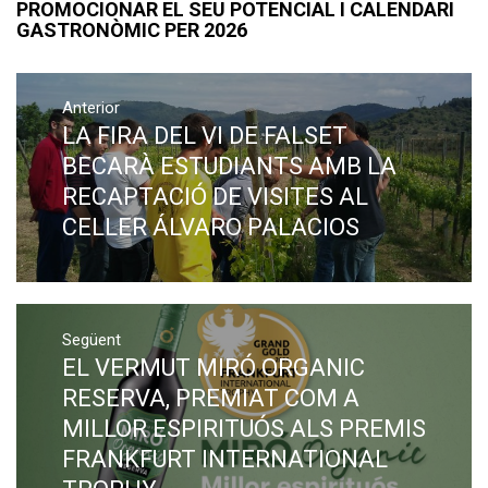
PROMOCIONAR EL SEU POTENCIAL I CALENDARI
GASTRONÒMIC PER 2026
Navegació
Anterior
d'entrades
LA FIRA DEL VI DE FALSET
Previous
post:
BECARÀ ESTUDIANTS AMB LA
RECAPTACIÓ DE VISITES AL
CELLER ÁLVARO PALACIOS
Següent
EL VERMUT MIRÓ ORGANIC
Next
post:
RESERVA, PREMIAT COM A
MILLOR ESPIRITUÓS ALS PREMIS
FRANKFURT INTERNATIONAL