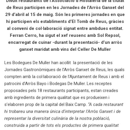
Divuit restaurants de l’Associació d’Hostaleria de la ciutat
de Reus participen en les Jornades de l’Arròs Ganxet del
29 d’abril al 15 de maig. Són les primeres jornades en que
hi participen els establiments d’El Tomb de Reus, gràcies
al conveni de col·laboració signat entre ambdues entitat.
Ferran Cerro, ha sigut el xef reusenc amb Sol Repsol,
encarregat de cuinar -durant la presentació- d’un arròs
ganxet maridat amb vins del Celler De Muller
Les Bodegues De Muller han acollit la presentació de les
Jornades Gastronòmiques de l’Arròs Ganxet de Reus, les quals
compten amb la col·laboració de l’Ajuntament de Reus i amb el
patrocini d’Arròs Bayo i Bodegas De Muller. Les receptes
proposades pels 18 restaurants participants, estan creades
amb ingredients de primera qualitat que es produeixen i
s’elaboren prop de la capital del Baix Camp.
“A cada restaurant
hi trobareu una manera única d’interpretar l’Arròs Ganxet i de
representar la diversitat culinària de la nostra població,
construida a partir de tots els productes de primera qualitat