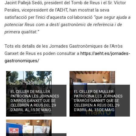
Jacint Pallejà Sedó, president del Tomb de Reus i el Sr. Víctor
Perales, vicepresident de l’AEHT, han mostrat la seva
satisfacció per l’inici d’aquesta col·laboració
“que segur ajuda a
potenciar Reus com a destí gastronòmic de referència i de
primera qualitat.”
Tots els detalls de les Jornades Gastronòmiques de l’Arròs
Ganxet de Reus es poden consultar a
https://aeht.es/jornades-
gastronomiques/
EL CELLER DE MULLER
EL CELLER DE MULLER
PATROCINA LES JORNADES
PATROCINA LES JORNADES
D’ARRÒS GANXET QUE SE
D’ARRÒS GANXET QUE SE
CELEBREN A REUS DEL 29
CELEBREN A REUS DEL 29
D’ABRIL AL 15 DE MAIG
D’ABRIL AL 15 DE MAIG