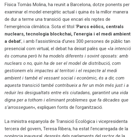
Física Tomàs Molina, ha reunit a Barcelona, dotze ponents per
examinar el model energètic actual i quina és la millor manera
de dur a terme una transició que encari els reptes de
l’emergència climàtica. Sota el títol ‘
Parcs eòlics, centrals
nuclears, tecnologia blockchai, l’energia i el medi ambient
a debat
’, i amb l’assistència d’unes 300 persones de públic tan
presencial com virtual, el debat ha deixat palès que «
la intenció
és comuna però hi ha models diferents i sovint oposats: amb
nuclears o no, quin ha de ser el model de distribució, com
gestionem els impactes al territori i el respecte al medi
ambient i també el vessant social i econòmic, és a dir, com
aquesta transició també contribueix a fer un món més just i a
reduir les desigualtats entre els ciutadans, garantint una vida
digna per a tothom i eliminant problemes que fa dècades que
s’arrosseguen
«, expliquen fonts de l’organització.
La ministra espanyola de Transició Ecològica i vicepresidenta
tercera del govern, Teresa Ribera, ha estat l’encarregada de la
ponència inaugural, després dels parlaments del rector de la