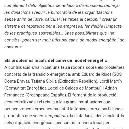
compliment dels objectius de reducció d’emissions, rastrejar
les donacions i reduir la burocràcia de les organitzacions
sense ànim de lucre, calcular les taxes al carboni i crear un
sistema de reputació per a les empreses, fer visible l’impacte
de les pràctiques sostenibles… Unes possibilitats que
-ha
conclòs-
poden ser molt útils pel canvi de model energètic i de
consum
«.
Els problemes locals del canvi de model energètic
A continuació s’ha iniciat una taula rodona sobre els problemes
concrets de la transició energètica, amb Eduard de Ribot (SOS
Costa Brava), Tatiana Sibilia (Extinction Rebellion), Jordi Martín
(Comunitat Energètica Local de Caldes de Montbui) i Adrián
Fernández (Greenpeace España). El foment de la producció
descentralitzada i el rebuig a les grans instal·lacions que
ocupen zones immenses ha estat la tònica, com a part d’unes
propostes que volen «
empoderar
» la ciutadania, desvinculant-la
dels oligopolis energètics i pensant de manera local per