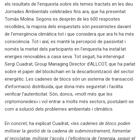
els resultats de l’enquesta sobre els temes tractats en les deu
Jornades Ambientals celebrades fins ara, que ha presentat
Tomàs Molina. Segons es desprèn de les 600 respostes
recollides, la majoria dels enquestats són pessimistes davant
de l’emergència climàtica tot i que considera que ara hi ha més
consciència. Tot i així, es manté la percepció de passivitat i
només la meitat dels participants en l’enquesta ha instal·lat
energies renovables a casa seva. Tot seguit, ha intervingut
Sergi Cuadrat, Group Managing Director d’ALLCOT, que ha parlat
sobre el paper del blockchain en la descarbonització del sector
energètic. Les cadenes de blocs són un sistema de transacció
d’informació distribuïda, que dona més seguretat i facilita
verificar l’autenticitat. Són, doncs, «molt més que les
criptomonedes» i vol entrar a molts més sectors, postulant-se
com a solució dels problemes ambientals i climàtics.
En concret, ha explicat Cuadrat, «
les cadenes de blocs poden
millorar la gestió de la cadena de subministrament, fomentar
el reciclatge, millorar l’accés i l’eficiència de l’energia, seguir el