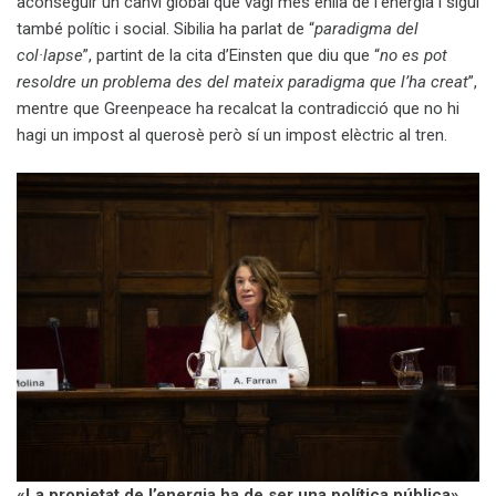
aconseguir un canvi global que vagi més enllà de l’energia i sigui
també polític i social. Sibilia ha parlat de “
paradigma del
col·lapse
”, partint de la cita d’Einsten que diu que “
no es pot
resoldre un problema des del mateix paradigma que l’ha creat
”,
mentre que Greenpeace ha recalcat la contradicció que no hi
hagi un impost al querosè però sí un impost elèctric al tren.
«La propietat de l’energia ha de ser una política pública»