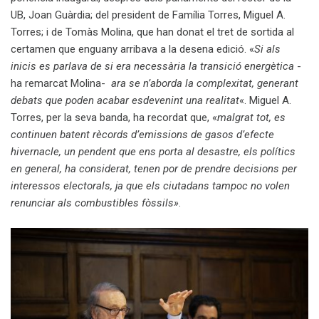
UB, Joan Guàrdia; del president de Família Torres, Miguel A.
Torres; i de Tomàs Molina, que han donat el tret de sortida al
certamen que enguany arribava a la desena edició. «
Si als
inicis es parlava de si era necessària la transició energètica
-
ha remarcat Molina-
ara se n’aborda la complexitat, generant
debats que poden acabar esdevenint una realitat
«. Miguel A.
Torres, per la seva banda, ha recordat que, «
malgrat tot, es
continuen batent rècords d’emissions de gasos d’efecte
hivernacle, un pendent que ens porta al desastre, els polítics
en general, ha considerat, tenen por de prendre decisions per
interessos electorals, ja que els ciutadans tampoc no volen
renunciar als combustibles fòssils»
.