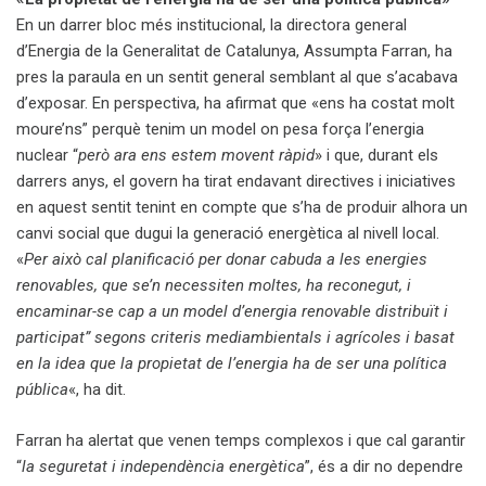
En un darrer bloc més institucional, la directora general
d’Energia de la Generalitat de Catalunya, Assumpta Farran, ha
pres la paraula en un sentit general semblant al que s’acabava
d’exposar. En perspectiva, ha afirmat que «ens ha costat molt
moure’ns” perquè tenim un model on pesa força l’energia
nuclear “
però ara ens estem movent ràpid
» i que, durant els
darrers anys, el govern ha tirat endavant directives i iniciatives
en aquest sentit tenint en compte que s’ha de produir alhora un
canvi social que dugui la generació energètica al nivell local.
«
Per això cal planificació per donar cabuda a les energies
renovables, que se’n necessiten moltes, ha reconegut, i
encaminar-se cap a un model d’energia renovable distribuït i
participat” segons criteris mediambientals i agrícoles i basat
en la idea que la propietat de l’energia ha de ser una política
pública
«, ha dit.
Farran ha alertat que venen temps complexos i que cal garantir
“
la seguretat i independència energètica
”, és a dir no dependre