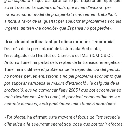
gran capacitat
» i que cal aprofitar-lo per superar un repte que
sovint comporta «
debats difícils que s’han d’encarar per
transformar el model de prosperitat i creixement treballant,
alhora, a favor de la igualtat per solucionar problemes socials
urgents, un tren -ha conclòs- que Espanya no pot perdre
«.
Una situació crítica tant pel clima com per l’economia
Després de la presentació de la Jornada Ambiental,
l’investigador de l’Institut de Ciències del Mar (ICM-CSIC),
Antonio Turiel, ha parlat dels reptes de la transició energètica.
Turiel ha incidit «
en el problema de la dependència del petroli,
no només per les emissions sinó pel problema econòmic que
pot suposar l’arribada al màxim d’extracció i la caiguda de la
producció, que va començar l’any 2005 i que pot accentuar-se
molt ràpidament. Amb l’urani, el principal combustible de les
centrals nuclears, està produint-se una situació semblant
«.
«
Tot plegat
, ha afirmat,
està movent el focus de l’emergència
climàtica a la seguretat energètica, cosa que pot tenir efectes