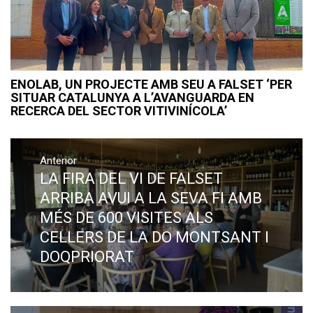
ENOLAB, UN PROJECTE AMB SEU A FALSET ‘PER
SITUAR CATALUNYA A L’AVANGUARDA EN
RECERCA DEL SECTOR VITIVINÍCOLA’
Navegació
Anterior
d'entrades
LA FIRA DEL VI DE FALSET
Previous
post:
ARRIBA AVUI A LA SEVA FI AMB
MÉS DE 600 VISITES ALS
CELLERS DE LA DO MONTSANT I
DOQPRIORAT