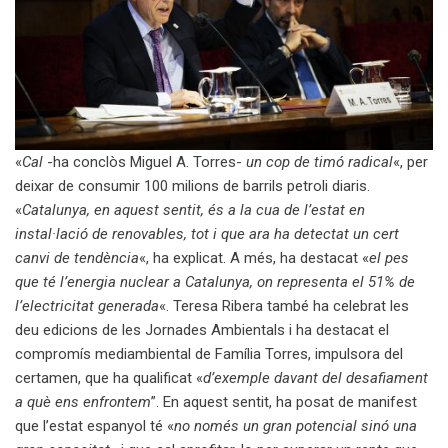
«
Cal
-ha conclòs Miguel A. Torres-
un cop de timó radical
«, per
deixar de consumir 100 milions de barrils petroli diaris.
«
Catalunya, en aquest sentit, és a la cua de l’estat en
instal·lació de renovables, tot i que ara ha detectat un cert
canvi de tendència
«, ha explicat. A més, ha destacat «
el pes
que té l’energia nuclear a Catalunya, on representa el 51% de
l’electricitat generada
«. Teresa Ribera també ha celebrat les
deu edicions de les Jornades Ambientals i ha destacat el
compromís mediambiental de Família Torres, impulsora del
certamen, que ha qualificat «
d’exemple davant del desafiament
a què ens enfrontem
”. En aquest sentit, ha posat de manifest
que l’estat espanyol té «
no només un gran potencial sinó una