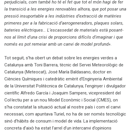
perjudicials, com també ho té el fet que tot el món hagi de fer
la transició a les energies renovables alhora, que pot posar una
pressió insuportable a les indústries d’extracció de matèries
primeres per a la fabricació d’aerogeneradors, plaques solars,
bateries elèctriques… L’escassedat de materials està posant-
nos al límit d’una crisi de proporcions difícils d’imaginar i que
només es pot remeiar amb un canvi de model profund»
.
Tot seguit, s’ha obert un debat sobre les energies verdes a
Catalunya amb Toni Barrera, tècnic del Servei Meteorològic de
Catalunya (Meteocat); José María Baldasano, doctor en
Ciències Químiques i catedràtic emèrit d’Enginyeria Ambiental
de la Universitat Politècnica de Catalunya; l’enginyer i divulgador
científic Alfredo García i Joaquim Sampere, vicepresident del
Col·lectiu per a un nou Model Econòmic i Social (CMES), on
s’ha constatat la situació actual al nostre país i com el canvi
necessari, com apuntava Turiel, no ha de ser només tecnològic
sinó d’hàbits de consum i model de vida. La implementació
concreta d’això ha estat l’arrel d’un intercanvi d’opinions