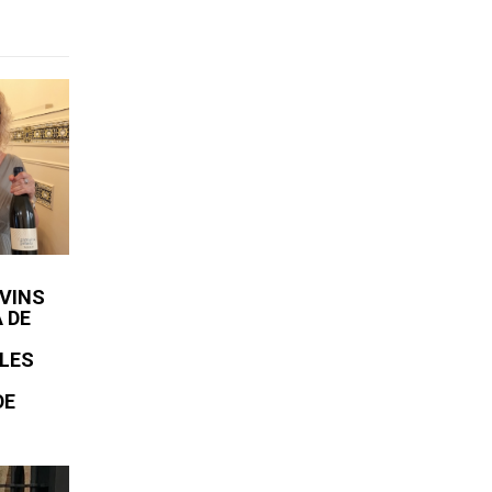
 VINS
A DE
LES
DE