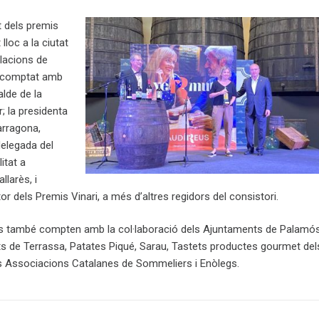
t dels premis
lloc a la ciutat
.lacions de
 comptat amb
alde de la
r; la presidenta
arragona,
delegada del
itat a
llarès, i
r dels Premis Vinari, a més d’altres regidors del consistori.
ts també compten amb la col·laboració dels Ajuntaments de Palamós
ts de Terrassa, Patates Piqué, Sarau, Tastets productes gourmet del
les Associacions Catalanes de Sommeliers i Enòlegs.