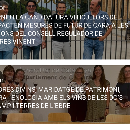
or
NÍU I LA CANDIDATURA VITICULTORS DEL
ous
PACTEN MESURES DE FUTUR DE CARA A LES
IONS DEL CONSELL REGULADOR DE
RES VINENT
nt
DRES DIVINS, MARIDATGE DE PATRIMONI,
A I ENOLOGIA AMB ELS VINS DE LES DO’S
AMP I TERRES DE L’EBRE