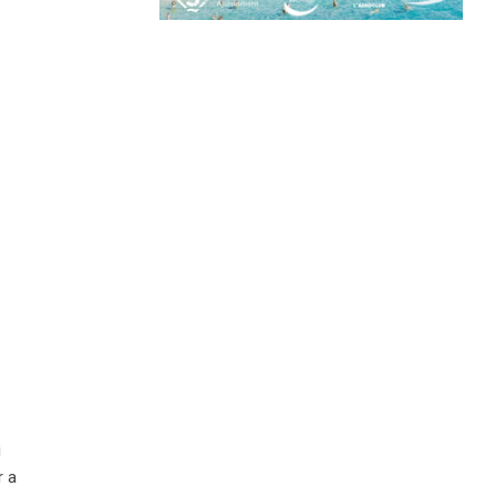
i
r a