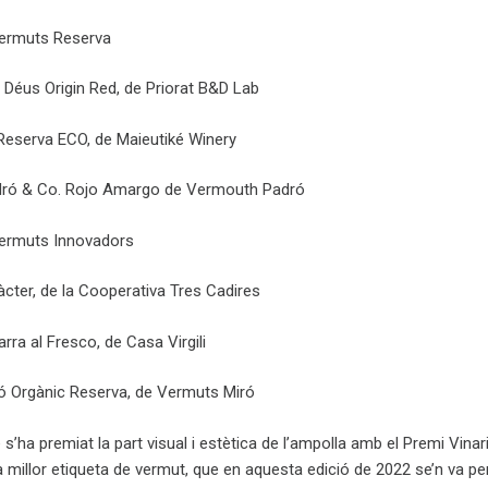
Vermuts Reserva
s Déus Origin Red, de Priorat B&D Lab
h Reserva ECO, de Maieutiké Winery
Padró & Co. Rojo Amargo de Vermouth Padró
Vermuts Innovadors
ràcter, de la Cooperativa Tres Cadires
darra al Fresco, de Casa Virgili
iró Orgànic Reserva, de Vermuts Miró
s’ha premiat la part visual i estètica de l’ampolla amb el Premi Vinar
a millor etiqueta de vermut, que en aquesta edició de 2022 se’n va pe