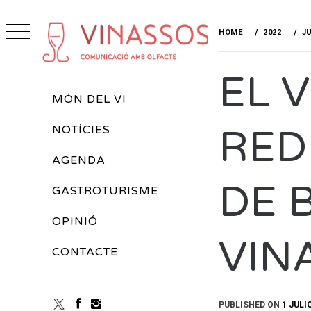
Skip
to
HOME
2022
JU
content
VINASSOS
EL 
REVISTA DE VINS
Primary
MÓN DEL VI
Menu
RED
NOTÍCIES
AGENDA
DE 
GASTROTURISME
OPINIÓ
VIN
CONTACTE
PUBLISHED ON
1 JULI