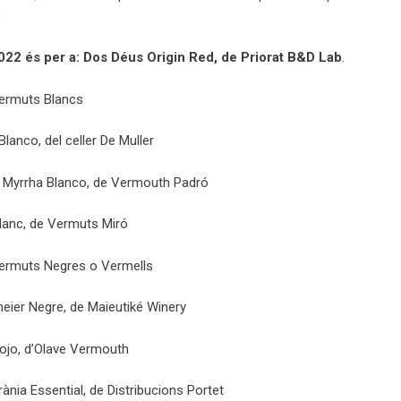
:
2022 és per a: Dos Déus Origin Red, de Priorat B&D Lab
.
Vermuts Blancs
 Blanco, del celler De Muller
ut Myrrha Blanco, de Vermouth Padró
 Blanc, de Vermuts Miró
Vermuts Negres o Vermells
meier Negre, de Maieutiké Winery
 Rojo, d’Olave Vermouth
rrània Essential, de Distribucions Portet