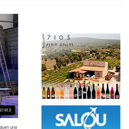
131413
nduen una