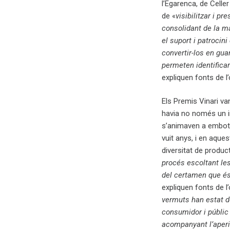
l’Egarenca, de Celle
de «
visibilitzar i p
consolidant de la mà
el suport i patrocin
convertir-los en gua
permeten identifica
expliquen fonts de l’
Els Premis Vinari v
havia no només un i
s’animaven a embotel
vuit anys, i en aque
diversitat de produc
procés escoltant les
del certamen que és l
expliquen fonts de l’
vermuts han estat do
consumidor i públic 
acompanyant l’aperi