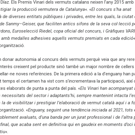
r Díaz. Els Premis Vinari dels vermuts catalans neixen l’any 2015 amb l
restigiar la producció vermutera de Catalunya
«. «
El concurs s’ha anat
 de diverses entitats públiques i privades, entre les quals, la ciutat
i de Sanmy–Geiser, que faciliten antics sifons de la seva col·lecció p
rdons, Euroselecció Riedel, copa oficial del concurs, i Gràfiques VAR
r amb medalles adhesives aquells vermuts premiats en cada edició
«
organització.
an donar autonomia al concurs dels vermuts perquè veia que any rere
nterès creixent pel producte sinó també un major nombre de cellers
lar-ne noves referències. De la primera edició a la d’enguany han p
st temps el certamen ha vist com s’incrementava la participació, així
tes elaborats de punta a punta del país. «
Els Vinari han acompanyat 
 necessitats del sector i adaptants’hi, sempre mantenint intacta l’
a de visibilitzar i prestigiar l’elaboració de vermut català aquí i a f
organització. «
Enguany, seguint una tendència iniciada al 2021, tots 
blement avaluats, d’una banda per un jurat professional i de l’altra 
final, que acaba sent en definitiva qui en gaudeix en moments d’oci 
tiu
«.