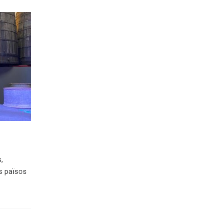
,
s països