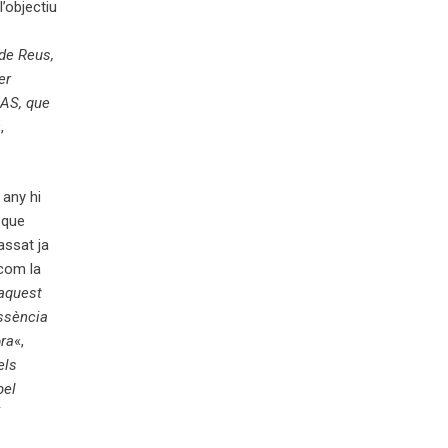
’objectiu
 de Reus,
er
IAS, que
,
 any hi
 que
assat ja
 com la
aquest
essència
ora
«,
els
pel
i