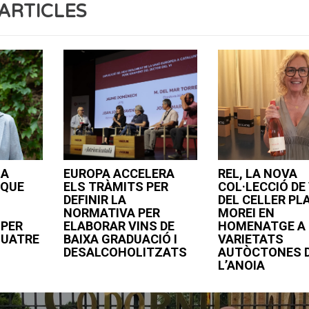
ARTICLES
LA
EUROPA ACCELERA
REL, LA NOVA
 QUE
ELS TRÀMITS PER
COL·LECCIÓ DE
DEFINIR LA
DEL CELLER PL
NORMATIVA PER
MOREI EN
 PER
ELABORAR VINS DE
HOMENATGE A 
QUATRE
BAIXA GRADUACIÓ I
VARIETATS
DESALCOHOLITZATS
AUTÒCTONES 
L’ANOIA