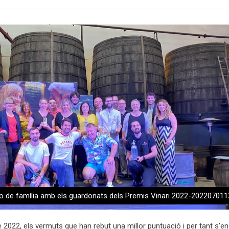
o de família amb els guardonats dels Premis Vinari 2022-20220701
 2022, els vermuts que han rebut una millor puntuació i per tant s’e