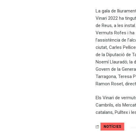
La gala de lliuramen
Vinari 2022 ha tingut 
de Reus, a les instal
Vermuts Rofes i ha
l’assistència de l’alc
ciutat, Carles Pellice
de la Diputació de T
Noemí Llauradó; la 
Govern de la General
Tarragona, Teresa Pa
Ramon Roset, directo
Els Vinari de vermu
Cambrils, els Merca
catalans, Pulltex i 
NOTÍCIES