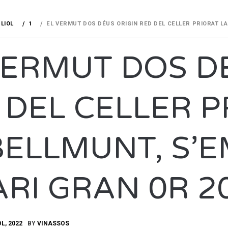
LIOL
1
EL VERMUT DOS DÉUS ORIGIN RED DEL CELLER PRIORAT LA
VERMUT DOS D
 DEL CELLER P
BELLMUNT, S’
ARI GRAN 0R 2
OL, 2022
BY
VINASSOS