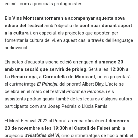
edició- com a principals protagonistes.
Els Vins Montsant tornaran a acompanyar aquesta nova
edició del festival
amb l’objectiu de
continuar donant suport
a la cultura
i, en especial, als projectes que aposten per
fomentar la cultura del vi, en aquest cas, a través del llenguatge
audiovisual.
Els actes d’aquesta sisena edició arrenquen
diumenge 20
amb una sessió que servirà de pròleg
. Serà a les
12:00h a
La Renaixença, a Cornudella de Montsant
, on es projectarà
el curtmetratge
El Principi
, del prioratí Albert Blay. L’acte se
celebra en el marc del festival
Priorat en Persona
, i els
assistents podran gaudir també de les lectures d’alguns autors
participants com ara Josep Pedrals o Llúcia Ramis.
El Most Festival 2022 al Priorat arrenca oficialment
dimecres
23 de novembre a les 19:30h al Castell de Falset
amb la
projecció d’
Històries del Vi
, cinc curtmetratges de ficció amb el