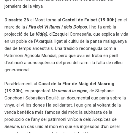
jornalers de la vinya.
Dissabte 26
el Most torna al
Castell de Falset (19:00h)
en el
marc de la
I Fira del Vi Ranci i dels Dolços
. I ho fa amb la
projecció de
La Vid(a)
, d’Ezequiel Comesaña, que explica la vida
en un poble de l’Axarquía lligat al cultiu de la pansa malaguenya
des de temps ancestrals. Una tradició reconeguda com a
Patrimoni Agrícola Mundial, però que avui es troba en perill
d’extinció a conseqüència del preu del raïm i la falta de relleu
generacional.
Paral·lelament, al
Casal de la Flor de Maig del Masroig
(19:30h)
, es projectarà
Un sens à la vigne
, de Stephane
Conchon i Sebastien Bouillé, un documental que parla sobre la
vinya, el vi, les dones i la solidaritat, i que gira al voltant de la
venda benèfica més famosa del món: la subhasta de la
producció de l’any del patrimoni vinícola dels
Hospices de
Beaune
, un cas únic al món en què els ingressos d’un celler