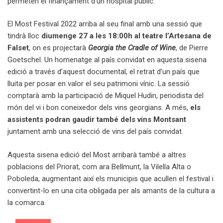
permeten el finançament d’un hospital públic.
El Most Festival 2022 arriba al seu final amb una sessió que
tindrà lloc
diumenge 27 a les 18:00h al teatre l’Artesana de
Falset
, on es projectarà
Georgia the Cradle of Wine
, de Pierre
Goetschel. Un homenatge al país convidat en aquesta sisena
edició a través d’aquest documental, el retrat d’un país que
lluita per posar en valor el seu patrimoni vínic. La sessió
comptarà amb la participació de Miquel Hudin, periodista del
món del vi i bon coneixedor dels vins georgians. A més,
els
assistents podran gaudir també dels vins Montsant
juntament amb una selecció de vins del país convidat.
Aquesta sisena edició del Most arribarà també a altres
poblacions del Priorat, com ara Bellmunt, la Vilella Alta o
Poboleda, augmentant així els municipis que acullen el festival i
convertint-lo en una cita obligada per als amants de la cultura a
la comarca.