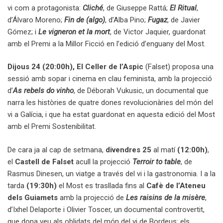
vi com a protagonista:
Cliché
, de Giuseppe Rattá;
El Ritual
,
d’Álvaro Moreno;
Fin de (algo)
, d’Alba Pino;
Fugaz
, de Javier
Gómez; i
Le vigneron et la mort
, de Victor Jaquier, guardonat
amb el Premi a la Millor Ficció en l’edició d’enguany del Most.
Dijous 24 (20:00h), El Celler de l’Aspic
(Falset) proposa una
sessió amb sopar i cinema en clau feminista, amb la projecció
d’
As rebels do vinho
, de Déborah Vukusic, un documental que
narra les històries de quatre dones revolucionàries del món del
vi a Galícia, i que ha estat guardonat en aquesta edició del Most
amb el Premi Sostenibilitat.
De cara ja al cap de setmana,
divendres 25
al matí
(12:00h)
,
el
Castell de Falset
acull la projecció
Terroir to table
, de
Rasmus Dinesen, un viatge a través del vi i la gastronomia. I a la
tarda
(19:30h)
el Most es trasllada fins al
Cafè de l’Ateneu
dels Guiamets
amb la projecció de
Les raisins de la misère
,
d’Ixhel Delaporte i Olivier Toscer, un documental controvertit,
que dona veu als oblidats del món del vi de Bordeus: els