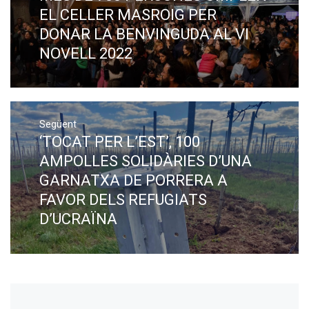
post:
EL CELLER MASROIG PER
DONAR LA BENVINGUDA AL VI
NOVELL 2022
Següent
‘TOCAT PER L’EST’, 100
Next
post:
AMPOLLES SOLIDÀRIES D’UNA
GARNATXA DE PORRERA A
FAVOR DELS REFUGIATS
D’UCRAÏNA