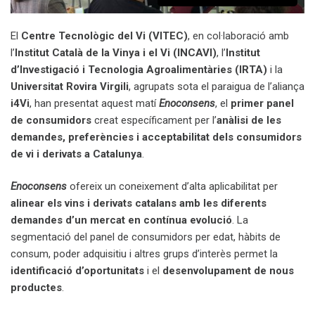
El
Centre Tecnològic del Vi (VITEC)
, en col·laboració amb
l’
Institut Català de la Vinya i el Vi (INCAVI)
, l’
Institut
d’Investigació i Tecnologia Agroalimentàries (IRTA)
i la
Universitat Rovira Virgili
, agrupats sota el paraigua de l’aliança
i4Vi
, han presentat aquest matí
Enoconsens
, el
primer panel
de consumidors
creat específicament per l’
anàlisi de les
demandes, preferències i acceptabilitat dels consumidors
de vi i derivats a Catalunya
.
Enoconsens
ofereix un coneixement d’alta aplicabilitat per
alinear els vins i derivats catalans amb les diferents
demandes d’un mercat en contínua evolució
. La
segmentació del panel de consumidors per edat, hàbits de
consum, poder adquisitiu i altres grups d’interès permet la
identificació d’oportunitats
i el
desenvolupament de nous
productes
.