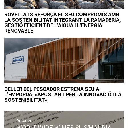
ROVELLATS REFORÇA EL SEU COMPROMÍS AMB
LA SOSTENIBILITAT INTEGRANT LA RAMADERIA,
GESTIÓ EFICIENT DE L’AIGUA I L’ENERGIA
RENOVABLE
CELLER DEL PESCADOR ESTRENA SEU A
L’EMPORDÀ, «APOSTANT PER LA INNOVACIÓ I LA
SOSTENIBILITAT»
Navegació
Anterior
d'entrades
WORLDWIDE WINES SL S’HAURIA
Previous