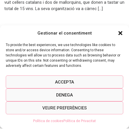
vuit cellers catalans i dos de mallorquins, que donen a tastar un
total de 15 vins. La seva organització va a càrrec […]
Gestionar el consentiment
NOTÍCIES
To provide the best experiences, we use technologies like cookies to
store and/or access device information. Consenting to these
technologies will allow us to process data such as browsing behavior or
unique IDs on this site. Not consenting or withdrawing consent, may
adversely affect certain features and functions.
ACCEPTA
DENEGA
VEURE PREFERÈNCIES
LES 400 AMPOLLES DE SON
VELL 2020 QUE HAN ENVELLIT
Política de cookies
Política de Privacitat