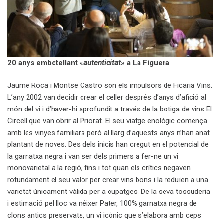
20 anys embotellant «
autenticitat
» a La Figuera
Jaume Roca i Montse Castro són els impulsors de Ficaria Vins.
L’any 2002 van decidir crear el celler després d’anys d’afició al
món del vi i d’haver-hi aprofundit a través de la botiga de vins El
Circell que van obrir al Priorat. El seu viatge enològic comença
amb les vinyes familiars però al llarg d’aquests anys n’han anat
plantant de noves. Des dels inicis han cregut en el potencial de
la garnatxa negra i van ser dels primers a fer-ne un vi
monovarietal a la regió, fins i tot quan els crítics negaven
rotundament el seu valor per crear vins bons i la reduïen a una
varietat únicament vàlida per a cupatges. De la seva tossuderia
i estimació pel lloc va néixer Pater, 100% garnatxa negra de
clons antics preservats, un vi icònic que s’elabora amb ceps