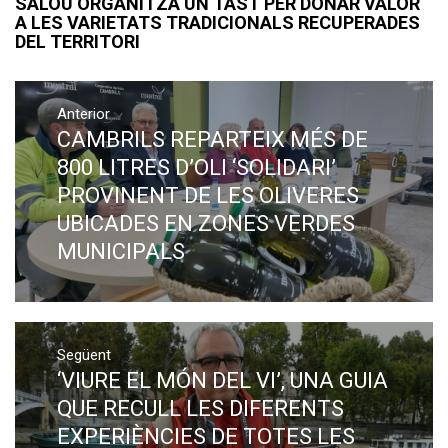
SALOU ORGANITZA UN TAST PER DONAR VALOR
A LES VARIETATS TRADICIONALS RECUPERADES
DEL TERRITORI
Navegació
Anterior
d'entrades
CAMBRILS REPARTEIX MÉS DE
Previous
post:
800 LITRES D’OLI ‘SOLIDARI’
PROVINENT DE LES OLIVERES
UBICADES EN ZONES VERDES
MUNICIPALS
Següent
‘VIURE EL MÓN DEL VI’, UNA GUIA
Next
post:
QUE RECULL LES DIFERENTS
EXPERIÈNCIES DE TOTES LES