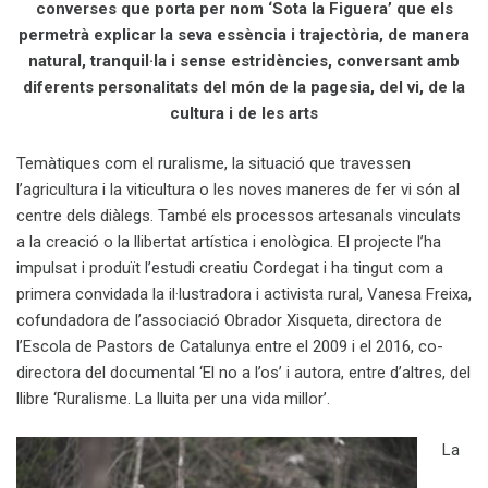
converses que porta per nom ‘Sota la Figuera’ que els
permetrà explicar la seva essència i trajectòria, de manera
natural, tranquil·la i sense estridències, conversant amb
diferents personalitats del món de la pagesia, del vi, de la
cultura i de les arts
Temàtiques com el ruralisme, la situació que travessen
l’agricultura i la viticultura o les noves maneres de fer vi són al
centre dels diàlegs. També els processos artesanals vinculats
a la creació o la llibertat artística i enològica. El projecte l’ha
impulsat i produït l’estudi creatiu Cordegat i ha tingut com a
primera convidada la il·lustradora i activista rural, Vanesa Freixa,
cofundadora de l’associació Obrador Xisqueta, directora de
l’Escola de Pastors de Catalunya entre el 2009 i el 2016, co-
directora del documental ‘El no a l’os’ i autora, entre d’altres, del
llibre ‘Ruralisme. La lluita per una vida millor’.
La