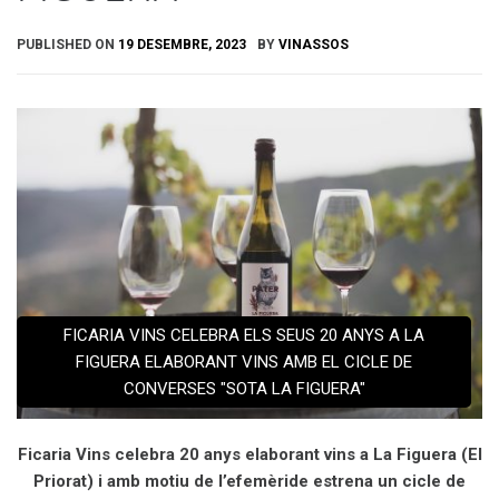
PUBLISHED ON
19 DESEMBRE, 2023
BY
VINASSOS
FICARIA VINS CELEBRA ELS SEUS 20 ANYS A LA
FIGUERA ELABORANT VINS AMB EL CICLE DE
CONVERSES "SOTA LA FIGUERA"
Ficaria Vins celebra 20 anys elaborant vins a La Figuera (El
Priorat) i amb motiu de l’efemèride estrena un cicle de