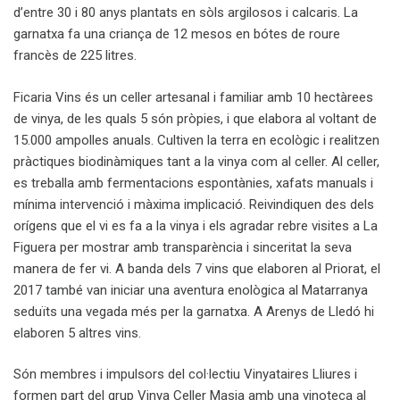
d’entre 30 i 80 anys plantats en sòls argilosos i calcaris. La
garnatxa fa una criança de 12 mesos en bótes de roure
francès de 225 litres.
Ficaria Vins és un celler artesanal i familiar amb 10 hectàrees
de vinya, de les quals 5 són pròpies, i que elabora al voltant de
15.000 ampolles anuals. Cultiven la terra en ecològic i realitzen
pràctiques biodinàmiques tant a la vinya com al celler. Al celler,
es treballa amb fermentacions espontànies, xafats manuals i
mínima intervenció i màxima implicació. Reivindiquen des dels
orígens que el vi es fa a la vinya i els agradar rebre visites a La
Figuera per mostrar amb transparència i sinceritat la seva
manera de fer vi. A banda dels 7 vins que elaboren al Priorat, el
2017 també van iniciar una aventura enològica al Matarranya
seduïts una vegada més per la garnatxa. A Arenys de Lledó hi
elaboren 5 altres vins.
Són membres i impulsors del col·lectiu Vinyataires Lliures i
formen part del grup Vinya Celler Masia amb una vinoteca al