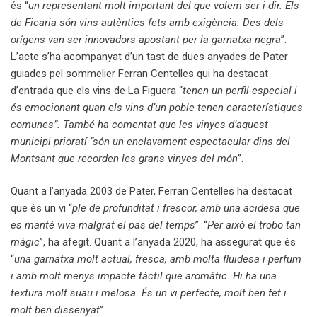
és “
un representant molt important del que volem ser i dir. Els
de Ficaria són vins autèntics fets amb exigència. Des dels
orígens van ser innovadors apostant per la garnatxa negra
”.
L’acte s’ha acompanyat d’un tast de dues anyades de Pater
guiades pel sommelier Ferran Centelles qui ha destacat
d’entrada que els vins de La Figuera “
tenen un perfil especial i
és emocionant quan els vins d’un poble tenen característiques
comunes”. També ha comentat que les vinyes d’aquest
municipi prioratí “són un enclavament espectacular dins del
Montsant que recorden les grans vinyes del món
”.
Quant a l’anyada 2003 de Pater, Ferran Centelles ha destacat
que és un vi “
ple de profunditat i frescor, amb una acidesa que
es manté viva malgrat el pas del temps
”. “
Per això el trobo tan
màgic
”, ha afegit. Quant a l’anyada 2020, ha assegurat que és
“
una garnatxa molt actual, fresca, amb molta fluïdesa i perfum
i amb molt menys impacte tàctil que aromàtic. Hi ha una
textura molt suau i melosa. És un vi perfecte, molt ben fet i
molt ben dissenyat
”.