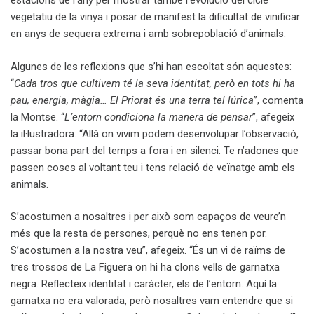
estacions de l’any per mostrar també l’evolució del cicle
vegetatiu de la vinya i posar de manifest la dificultat de vinificar
en anys de sequera extrema i amb sobrepoblació d’animals.
Algunes de les reflexions que s’hi han escoltat són aquestes:
“
Cada tros que cultivem té la seva identitat, però en tots hi ha
pau, energia, màgia… El Priorat és una terra tel·lúrica
”, comenta
la Montse. “
L’entorn condiciona la manera de pensar
”, afegeix
la il·lustradora. “Allà on vivim podem desenvolupar l’observació,
passar bona part del temps a fora i en silenci. Te n’adones que
passen coses al voltant teu i tens relació de veïnatge amb els
animals.
S’acostumen a nosaltres i per això som capaços de veure’n
més que la resta de persones, perquè no ens tenen por.
S’acostumen a la nostra veu”, afegeix. “És un vi de raïms de
tres trossos de La Figuera on hi ha clons vells de garnatxa
negra. Reflecteix identitat i caràcter, els de l’entorn. Aquí la
garnatxa no era valorada, però nosaltres vam entendre que si