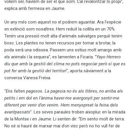
volíem ser, havíem de ser el que som. Cal revaloritzar lo propi”,
explica amb fermesa en Jaume.
Un any més com aquest no el podrem aguantar. Ara l’espècie
en extinció som nosaltres. Hem reduït la collita en un 70%.
Tenim una pressió molt alta d’animals salvatges perquè tenim
bosc. Les plantes no tenen recursos per tornar a brotar, la
poda serà una odissea. Passem uns estius molt amargs amb
els animals i la sequera”, es lamenten a Ficaria. “
Yayo Herrero
diu que amb la gestió del clima no pots negociar però sí que es
pot fer amb la gestió del territori
”, aporta sàviament a la
conversa Vanesa Freixa.
“
Ens falten pagesos. La pagesia no és als llibres, no arriba als
petits i em dol en l’ànima haver-me avergonyit per sentir-me
diferent per venir d’on venim. Hem menyspreat la feina dels
avantpassats
”. Les seves paraules troben aixopluc en la mirada
de la Montse i en Jaume. Li senten dir: “Em sento molt de terra.
No sé si hauré de marxar mai d’on visc però no ho vull fer de