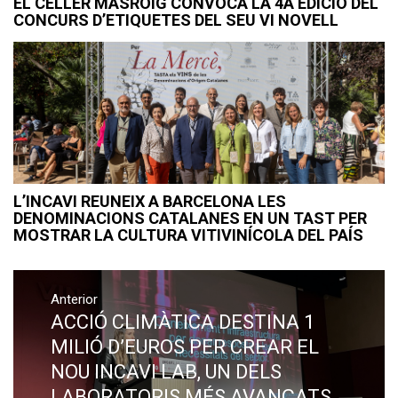
EL CELLER MASROIG CONVOCA LA 4A EDICIÓ DEL
CONCURS D’ETIQUETES DEL SEU VI NOVELL
L’INCAVI REUNEIX A BARCELONA LES
DENOMINACIONS CATALANES EN UN TAST PER
MOSTRAR LA CULTURA VITIVINÍCOLA DEL PAÍS
Navegació
Anterior
d'entrades
ACCIÓ CLIMÀTICA DESTINA 1
Previous
post:
MILIÓ D’EUROS PER CREAR EL
NOU INCAVI LAB, UN DELS
LABORATORIS MÉS AVANÇATS