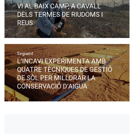
VI AL BAIX CAMP, A CAVALL
DELS TERMES DE RIUDOMS I
REUS
Següent
L’INCAVI EXPERIMENTA AMB
Next
post:
QUATRE TÈCNIQUES DE GESTIÓ
DE SÒL PER MILLORAR LA
CONSERVACIÓ D’AIGUA