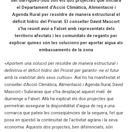
del Garrigues-Sud són els dos projectes que iniciarà
el Departament d’Acció Climàtica, Alimentació i
Agenda Rural per resoldre de manera estructural el
dèficit hídric del Priorat.
El conseller David Mascort
s’ha reunit avui a Falset amb representats dels
territoris afectats i les comunitats de regants per
explicar quines són les solucions per aportar aigua als
embassaments de la zona
«
Aportem una solució per resoldre de manera estructural i
definitiva el dèficit hídric del Priorat per garantir -ne el futur
amb la viabilitat dels seus cultius
«. Així ho ha manifestat el
conseller d’Acció Climàtica, Alimentació i Agenda Rural, David
Mascort i Subiranas que s’ha desplaçat aquest matí de
diumenge a Falset. Allà ha explicat els dos projectes que
permetran assegurar la disponibilitat d’aigua de reg a una
comarca que pateix les conseqüències de la sequera, fet que
posa en qüestió la continuïtat de l’activitat agrària i la seva
economia. Aquests dos projectes, ben diferenciats, són