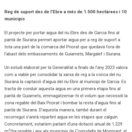
Reg de suport des de l’Ebre a més de 1.500 hectàrees i 10
municipis
El projecte per portar aigua del riu Ebre des de Garcia fins al
pantà de Siurana permet aportar aigua per a reg de suport a
tota una part de la comarca del Priorat que quedava fora de
l’abast dels embassaments de Guiamets, Margalef i Siurana.
Un estudi elaborat per la Generalitat a finals de l’any 2023 valora
com a viable per consolidar la xarxa de reg a la conca del riu
Siurana la captació d’aigua del riu Ebre al municipi de Garcia. Es
tracta de conduir aquesta aigua en una primera etapa fins al
pantà de Guiamets, emmagatzemar-hi el volum que necessiti la
zona regable del Baix Priorat i bombar la resta d’aigua fins al
pantà de Siurana. D’aquesta manera, també durant el
recorregut s’anirà repartint aigua en les etapes que calguin.
Concretament, estaríem parlant d’una dotació anual de 1.229
3
m
/ha regable i any als municipis de Cornudella de Montsant, el