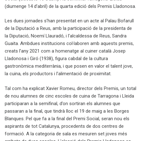
(diumenge 14 d’abril) de la quarta edició dels Premis Lladonosa.
Les dues jornades s’han presentat en un acte al Palau Bofarull
de la Diputació a Reus, amb la participació de la presidenta de
la Diputació, Noemí Llauradó, i l’alcaldessa de Reus, Sandra
Guaita. Ambdues institucions col·laboren amb aquests premis,
creats l’any 2021 com a homenatge al cuiner català Josep
Lladonosa i Giró (1938), figura cabdal de la cultura
gastronòmica mediterrània, i que posen en valor el talent jove,
la cuina, els productors i l’alimentació de proximitat.
Tal com ha explicat Xavier Romeu, director dels Premis, un total
de nou alumnes de cinc escoles de cuina de Tarragona i Lleida
participaran a la semifinal, d’on sortiran els alumnes que
passaran a la final, que tindrà lloc el 19 de maig a les Borges
Blanques. Pel que fa a la final del Premi Social, seran nou els
aspirants de tot Catalunya, procedents de dos centres de
formació. A la categoria de sala es mesuren set joves més