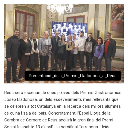
Presentació_dels_Premis_Lladonosa_a_Reus
Reus serà escenari de dues proves dels Premis Gastronòmics
Josep Lladonosa, un dels esdeveniments més rellevants que
se celebren a tot Catalunya en la recerca dels millors alumnes
de cuina i sala del país. Concretament, l’Espai Llotja de la
Cambra de Comerç de Reus acollirà la gran final del Premi
Social (dissabte 13 d’abril) i la semifinal Tarragona-Lleida