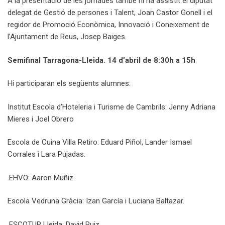
A la presentació de les jornades també hi ha assistit el diputat
delegat de Gestió de persones i Talent, Joan Castor Gonell i el
regidor de Promoció Econòmica, Innovació i Coneixement de
l’Ajuntament de Reus, Josep Baiges.
Semifinal Tarragona-Lleida. 14 d’abril de 8:30h a 15h
Hi participaran els següents alumnes:
Institut Escola d’Hoteleria i Turisme de Cambrils: Jenny Adriana
Mieres i Joel Obrero
Escola de Cuina Villa Retiro: Eduard Piñol, Lander Ismael
Corrales i Lara Pujadas.
.EHVO: Aaron Muñiz.
Escola Vedruna Gràcia: Izan García i Luciana Baltazar.
.ESCOTUR Lleida: David Ruiz