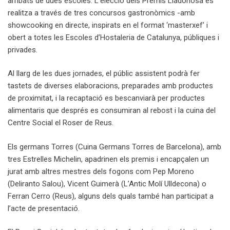
arribats de dues escoles. L’elecció dels Premis Lladonosa es
realitza a través de tres concursos gastronòmics -amb
showcooking en directe, inspirats en el format ‘masterxef’ i
obert a totes les Escoles d’Hostaleria de Catalunya, públiques i
privades.
Al llarg de les dues jornades, el públic assistent podrà fer
tastets de diverses elaboracions, preparades amb productes
de proximitat, i la recaptació es bescanviarà per productes
alimentaris que després es consumiran al rebost i la cuina del
Centre Social el Roser de Reus.
Els germans Torres (Cuina Germans Torres de Barcelona), amb
tres Estrelles Michelin, apadrinen els premis i encapçalen un
jurat amb altres mestres dels fogons com Pep Moreno
(Deliranto Salou), Vicent Guimerà (L’Antic Molí Ulldecona) o
Ferran Cerro (Reus), alguns dels quals també han participat a
l’acte de presentació.