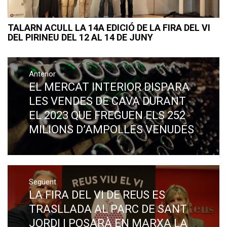
TALARN ACULL LA 14A EDICIÓ DE LA FIRA DEL VI
DEL PIRINEU DEL 12 AL 14 DE JUNY
Navegació
Anterior
d'entrades
EL MERCAT INTERIOR DISPARA
Previous
post:
LES VENDES DE CAVA DURANT
EL 2023 QUE FREGUEN ELS 252
MILIONS D’AMPOLLES VENUDES
Següent
LA FIRA DEL VI DE REUS ES
Next
post:
TRASLLADA AL PARC DE SANT
JORDI I POSARÀ EN MARXA LA