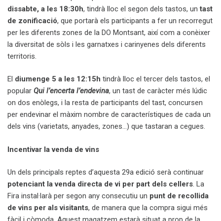
dissabte, a les 18:30h
, tindrà lloc el segon dels tastos, un
tast
de zonificació
, que portarà els participants a fer un recorregut
per les diferents zones de la DO Montsant, així com a conèixer
la diversitat de sòls i les garnatxes i carinyenes dels diferents
territoris.
El
diumenge 5 a les 12:15h
tindrà lloc el tercer dels tastos, el
popular
Qui l’encerta l’endevina
, un tast de caràcter més lúdic
on dos enòlegs, i la resta de participants del tast, concursen
per endevinar el màxim nombre de característiques de cada un
dels vins (varietats, anyades, zones…) que tastaran a cegues.
Incentivar la venda de vins
Un dels principals reptes d’aquesta 29a edició serà continuar
potenciant la venda directa de vi per part dels cellers
. La
Fira instal·larà per segon any consecutiu un
punt de recollida
de vins per als visitants
, de manera que la compra sigui més
fàcil i còmoda. Aquest magatzem estarà situat a prop de la