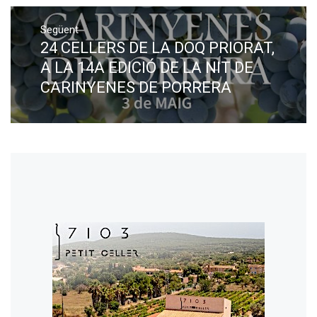
Següent
24 CELLERS DE LA DOQ PRIORAT,
Next
post:
A LA 14A EDICIÓ DE LA NIT DE
CARINYENES DE PORRERA