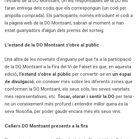
l’estand de la DO Montsant, on els responsables de la DO els
faran entrega dels codis que els corresponguin (un codi per
ampolla comprada). Els participants, només introduint el codi a
la pàgina web de la DO Montsant, sabran al moment si han
estat guanyadors d’algun dels premis del sorteig.
L’estand de la DO Montsant s’obre al públic
Una altra de les novetats d’enguany pel que fa a la participació
de la DO Montsant a la Fira del Vi de Falset és que, en aquesta
edició
, l’estand s’obre al públic
per convertir-se en
un espai
de divulgació
, on conèixer més sobre les diferents zones que
conformen la DO Montsant, els seus sòls, les seves varietats
més representatives, etc.
Tocar, olorar i sentir la DO
per tenir-
ne un coneixement més profund i entendre millor quina és la
seva filosofia, per poder gaudir encara més els seus vins.
Cellers DO Montsant presents a la fira