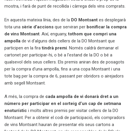
mostra, i farà de punt de recollida i càrrega dels vins comprats.
En aquesta mateixa línia, des de la
DO Montsant
es desplegarà
tota una
sèrie d’accions
que serviran per
bonificar la compra
de vins Montsant
. Així, enguany,
tothom que compri una
ampolla
de vi d’alguns dels cellers de la DO Montsant que
participen en la fira
tindrà premi
. Només caldrà demanar el
cartonet per participar-hi, o bé a l’estand de la DO o bé a
qualsevol dels seus cellers. Els premis aniran des de posagots
per la compra d’una ampolla, fins a una copa Montsant i una
tote bag per la compra de 6, passant per obridors o airejadors
amb segell Montsant.
A més, la compra de
cada ampolla de vi donarà dret a un
número per participar en el sorteig d’un cap de setmana
enoturístic
i molts altres premis per visitar cellers de la DO
Montsant. Per a obtenir el codi de participació, els compradors
de vins Montsant hauran de presentar els seus cartons a