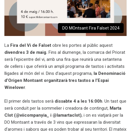
DO MOntsant Fira Falset 2024
La
Fira del Vi de Falset
obre les portes al públic aquest
divendres
3 de maig.
Fins al diumenge, la comarca del Priorat
serà l’epicentre del vi, amb una fira que reunirà una setantena
de cellers i que oferirà un ampli programa de tastos i activitats
lligades al món del vi. Dins d’aquest programa,
la Denominació
d’Origen Montsant organitzarà tres tastos a l’Espai
Winelover
.
El primer dels tastos serà
dissabte 4 a les 16:00h
. Un tast que
serà conduït per la sommelier i creadora de contingut,
Marta
Clot (@viicompanyia_ i @lamartaclot)
, i on es viatjarà per la
DO Montsant a través de 3 vins que expressaran la diversitat
d’aromes i sabors que es poden trobar al seu territori. El mateix