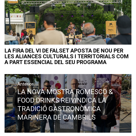
LA FIRA DEL VI DE FALSET APOSTA DE NOU PER
LES ALIANCES CULTURALS I TERRITORIALS COM
A PART ESSENCIAL DEL SEU PROGRAMA
Navegació
Anterior
d'entrades
LA NOVA MOSTRA ROMESCO &
Previous
post:
FOOD DRINKS REIVINDICA LA
TRADICIÓ GASTRONÒMICA
MARINERA DE CAMBRILS