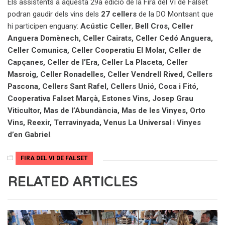
Els assistents a aquesta 29a edició de la Fira del Vi de Falset
podran gaudir dels vins dels
27 cellers
de la DO Montsant que
hi participen enguany:
Acústic Celler
,
Bell Cros, Celler
Anguera Domènech, Celler Cairats, Celler Cedó Anguera,
Celler Comunica, Celler Cooperatiu El Molar, Celler de
Capçanes, Celler de l’Era, Celler La Placeta, Celler
Masroig, Celler Ronadelles, Celler Vendrell Rived, Cellers
Pascona, Cellers Sant Rafel, Cellers Unió, Coca i Fitó,
Cooperativa Falset Marçà, Estones Vins, Josep Grau
Viticultor, Mas de l’Abundància, Mas de les Vinyes, Orto
Vins, Reexir, Terravinyada, Venus La Universal
i
Vinyes
d’en Gabriel
.
FIRA DEL VI DE FALSET
RELATED ARTICLES