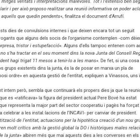
mitges veritats i interpretacions malèvoles. Tot i l’extensió ben se
arir i per això proposo realitzar una reunió informativa on poder acla
i aquells que quedin pendents
«, finalitza el document d’Arrufí.
ts dies de convulsions internes i que deixen encara tot un seguit
terrogants que alguns dels socis de l’organisme contemplen -com dèi
rpresa, tristor i estupefacció
«. Alguns d’ells tampoc entenen com a
«
no s’ha tractar en el seu moment dins la nova Junta del Consell Re
dent hagi trigat 11 mesos a tenir-lo a les mans
«. De fet, si una cosa
os grups existents dins la junta, és la de posar en marxa un pla de
osi ordre» en aquesta gestió de l’entitat, expliquen a Vinassos, uns i 
 intern però, sembla que continuarà els propers dies ja que la reuni
que es «ratificava» la figura del president actual Pere Bové ha estat
que representa la major part del sector cooperatiu i pagès ha força
 celebrar a les instal.·lacions de l’INCAVI- per canviar de president.
ització de l’entitat, actuacions per la hipotètica creació d’un nou gr
en molt crítics amb la gestió global la DO i històriques males relac
 la junta
» albiren més que mai aquests dies a les converses en els