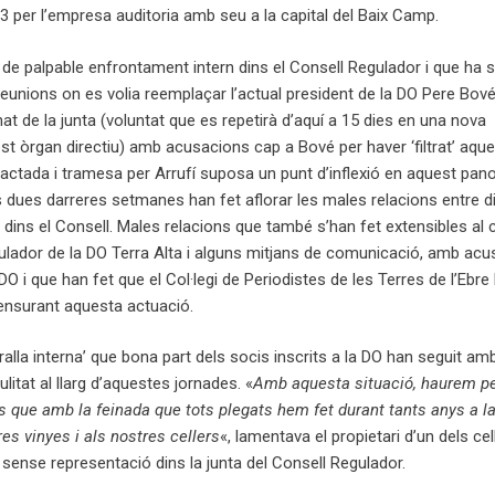
23 per l’empresa auditoria amb seu a la capital del Baix Camp.
 de palpable enfrontament intern dins el Consell Regulador i que ha 
eunions on es volia reemplaçar l’actual president de la DO Pere Bové
at de la junta (voluntat que es repetirà d’aquí a 15 dies en una nova
t òrgan directiu) amb acusacions cap a Bové per haver ‘filtrat’ aque
dactada i tramesa per Arrufí suposa un punt d’inflexió en aquest pa
 dues darreres setmanes han fet aflorar les males relacions entre d
dins el Consell. Males relacions que també s’han fet extensibles al
gulador de la DO Terra Alta i alguns mitjans de comunicació, amb ac
DO i que han fet que el Col·legi de Periodistes de les Terres de l’Ebre
ensurant aquesta actuació.
aralla interna’ que bona part dels socis inscrits a la DO han seguit am
litat al llarg d’aquestes jornades. «
Amb aquesta situació, haurem p
s que amb la feinada que tots plegats hem fet durant tants anys a l
es vinyes i als nostres cellers
«, lamentava el propietari d’un dels cel
 sense representació dins la junta del Consell Regulador.