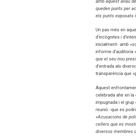
amb aquest allau de 
queden punts per acl
els punts exposats 
Un pas més en aques
d’incògnites i d’in
inicialment- amb «
so
informe d’auditoria 
que el seu nou presi
d’entrada als divers
transparència que «p
Aquest enfrontament
celebrada ahir en la 
impugnada i el grup 
reunió -que es podria
«
Acusacions de polit
cellers que es mostr
diversos membres de