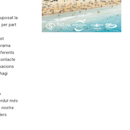
suposat la
 per part
st
norama
iferents
 contacte
usacions
 hagi
b
erdut més
a nostra
lers