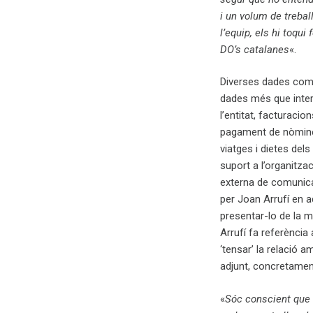
i un volum de trebal
l’equip, els hi toqui
DO’s catalanes
«.
Diverses dades com a
dades més que intere
l’entitat, facturaci
pagament de nòmines
viatges i dietes dels
suport a l’organitza
externa de comunica
per Joan Arrufí en 
presentar-lo de la 
Arrufí fa referència 
‘tensar’ la relació 
adjunt, concretament
«
Sóc conscient que 