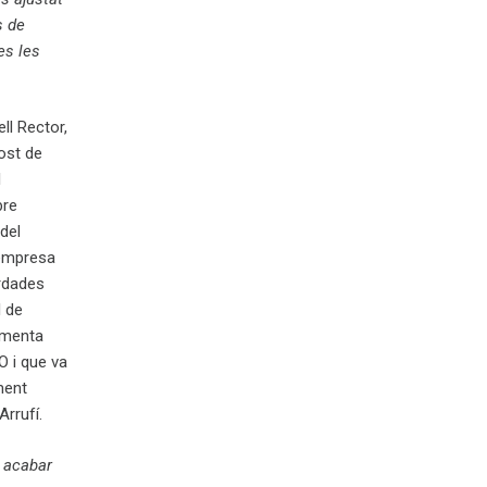
s de
es les
ll Rector,
ost de
l
bre
 del
’empresa
rdades
l de
omenta
O i que va
ment
Arrufí.
 acabar