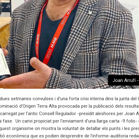
Joan Arrufí
ues setmanes convulses i d’una forta crisi interna dins la junta del 
minació d’Origen Terra Alta provocada per la publicació dels resulta
carregat per l’antic Consell Regulador -presidit aleshores per Joan Ar
 fase. Un canvi propiciat per l’enviament d’una llarga carta -9 folis- 
’aquest organisme on mostra la voluntat de detallar els punts i les p
stió econòmica que es podien desprendre de l’informe-auditoria redac