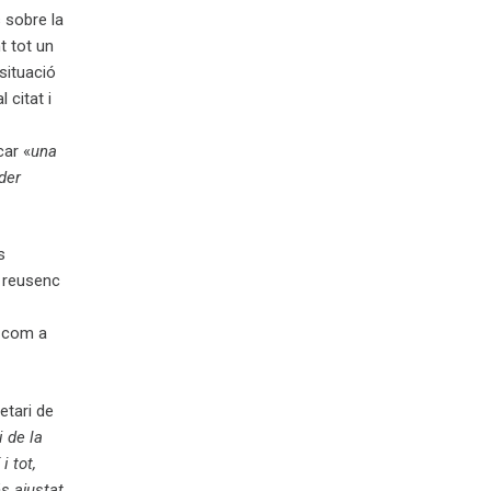
 sobre la
t tot un
situació
 citat i
car «
una
der
s
x reusenc
 -com a
etari de
 de la
i tot,
s ajustat