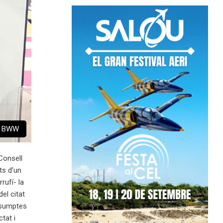
 - BWW
Consell
ts d’un
rufí- la
del citat
resumptes
tat i