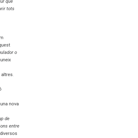
gur que
rir tots
em
quest
gulador o
 uneix
altres.
ó
t una nova
up de
ions entre
 diversos