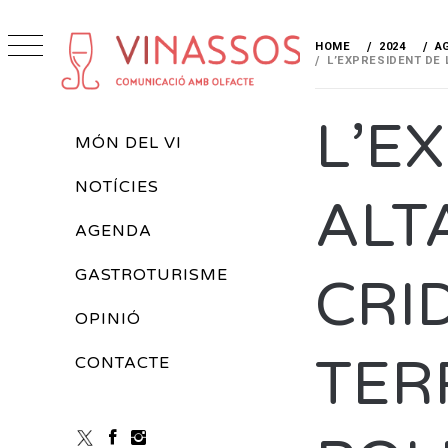
Skip
to
HOME
2024
A
content
L’EXPRESIDENT DE 
VINASSOS
REVISTA DE VINS
L’E
Primary
MÓN DEL VI
Menu
NOTÍCIES
ALT
AGENDA
GASTROTURISME
CRI
OPINIÓ
TER
CONTACTE