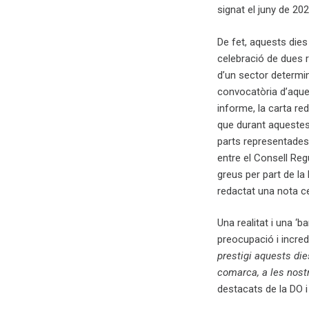
signat el juny de 20
De fet, aquests dies
celebració de dues r
d’un sector determin
convocatòria d’aques
informe, la carta re
que durant aquestes
parts representades 
entre el Consell Re
greus per part de la 
redactat una nota c
Una realitat i una ‘b
preocupació i incredu
prestigi aquests die
comarca, a les nostr
destacats de la DO i