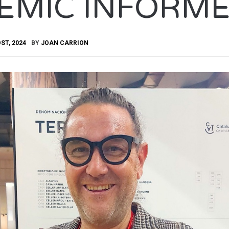
ÈMIC INFORME
ST, 2024
BY
JOAN CARRION