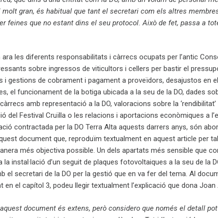
l molt gran, és habitual que tant el secretari com els altres membre
 fer feines que no estant dins el seu protocol. Això de fet, passa a tot
ra les diferents responsabilitats i càrrecs ocupats per l’antic Conse
ssants sobre ingressos de viticultors i cellers per bastir el pressup
ons i gestions de cobrament i pagament a proveïdors, desajustos en e
, el funcionament de la botiga ubicada a la seu de la DO, dades so
 càrrecs amb representació a la DO, valoracions sobre la ‘rendibilitat’
ció del Festival Cruïlla o les relacions i aportacions econòmiques a l
ció contractada per la DO Terra Alta aquests darrers anys, són abo
aquest document que, reproduïm textualment en aquest article per ta
manera més objectiva possible. Un dels apartats més sensible que c
a la instal·lació d’un seguit de plaques fotovoltaiques a la seu de la D
amb el secretari de la DO per la gestió que en va fer del tema. Al docu
 en el capítol 3, podeu llegir textualment l’explicació que dona Joan 
aquest document és extens, però considero que només el detall pot