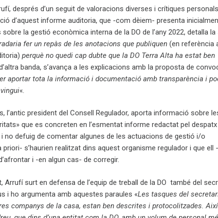
ufí, després d’un seguit de valoracions diverses i crítiques personals
icació d’aquest informe auditoria, que -com dèiem- presenta inicialmen
s sobre la gestió econòmica interna de la DO de l’any 2022, detalla la 
adaria fer un repàs de les anotacions que publiquen
(en referència al
itoria)
perquè no quedi cap dubte que la DO Terra Alta ha estat ben
, d’altra banda, s’avança a les explicacions amb la proposta de convo
per aportar tota la informació i documentació amb transparència i po
nvingui
«.
ls, l’antic president del Consell Regulador, aporta informació sobre le
ritats» que es concreten en l’esmentat informe redactat pel despat
 i no defuig de comentar algunes de les actuacions de gestió i/o
riori- s’haurien realitzat dins aquest organisme regulador i que ell
’afrontar i -en algun cas- de corregir.
Arrufí surt en defensa de l’equip de treball de la DO també del secr
ius i ho argumenta amb aquestes paraules «
Les tasques del secretari
tres companys de la casa, estan ben descrites i protocolitzades. Així 
reu, que dins d’una entitat com la DO, amb un volum de personal mé