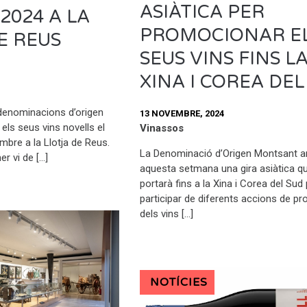
ASIÀTICA PER
2024 A LA
PROMOCIONAR E
E REUS
SEUS VINS FINS L
XINA I COREA DEL
 denominacions d’origen
13 NOVEMBRE, 2024
els seus vins novells el
Vinassos
mbre a la Llotja de Reus.
La Denominació d’Origen Montsant a
mer vi de […]
aquesta setmana una gira asiàtica qu
portarà fins a la Xina i Corea del Sud
participar de diferents accions de p
dels vins […]
NOTÍCIES