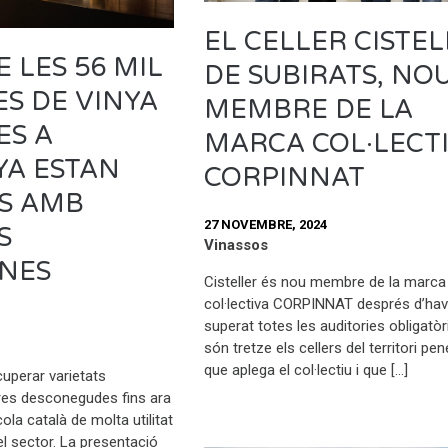
EL CELLER CISTE
E LES 56 MIL
DE SUBIRATS, NO
S DE VINYA
MEMBRE DE LA
ES A
MARCA COL·LECT
YA ESTAN
CORPINNAT
S AMB
27 NOVEMBRE, 2024
S
Vinassos
NES
Cisteller és nou membre de la marca
col·lectiva CORPINNAT després d’hav
superat totes les auditories obligatòr
són tretze els cellers del territori p
que aplega el col·lectiu i que […]
uperar varietats
ltres desconegudes fins ara
cola català de molta utilitat
del sector. La presentació