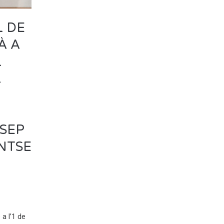
L DE
À A
L
À
SEP
ONTSE
 a l’1 de