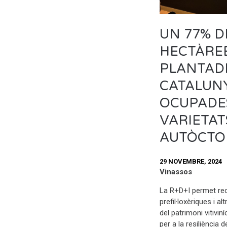
UN 77% D
HECTÀREE
PLANTAD
CATALUN
OCUPADE
VARIETAT
AUTÒCTO
29 NOVEMBRE, 2024
Vinassos
La R+D+I permet rec
prefil·loxèriques i a
del patrimoni vitiviní
per a la resiliència 