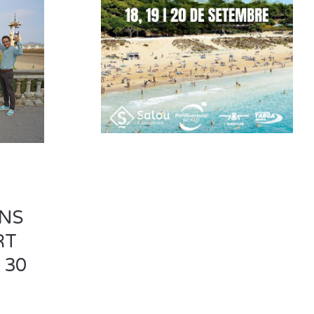
INS
RT
 30