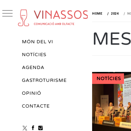
Skip
to
HOME
2024
N
content
VINASSOS
MES
REVISTA DE VINS
Primary
MÓN DEL VI
Menu
NOTÍCIES
AGENDA
NOTÍCIES
GASTROTURISME
OPINIÓ
CONTACTE