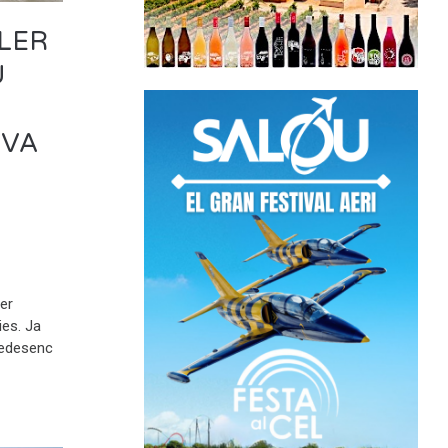
LLER
U
IVA
er
ies. Ja
enedesenc