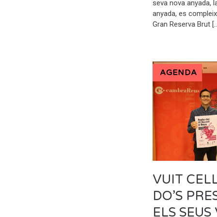
seva nova anyada, 
anyada, es complei
Gran Reserva Brut [
AGENDA
VUIT CEL
DO’S PR
ELS SEUS 