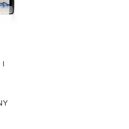
L
 I
NY