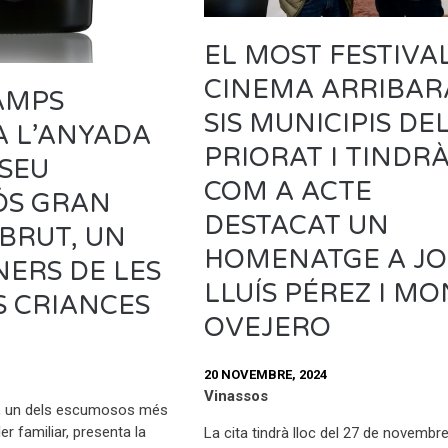
EL MOST FESTIVA
CINEMA ARRIBAR
AMPS
SIS MUNICIPIS DE
A L’ANYADA
PRIORAT I TINDR
 SEU
COM A ACTE
ÓS GRAN
DESTACAT UN
BRUT, UN
HOMENATGE A JO
NERS DE LES
LLUÍS PÉREZ I M
S CRIANCES
OVEJERO
20 NOVEMBRE, 2024
Vinassos
, un dels escumosos més
er familiar, presenta la
La cita tindrà lloc del 27 de novembre