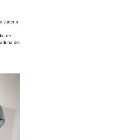
la vuitena
tiu de
adrina del