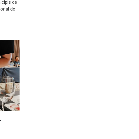
icipis de
ional de
T