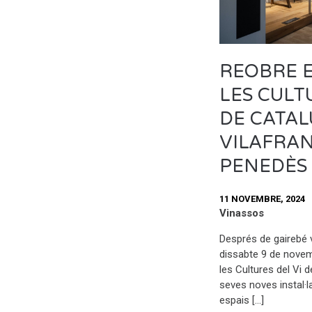
REOBRE E
LES CULT
DE CATAL
VILAFRA
PENEDÈS
11 NOVEMBRE, 2024
Vinassos
Després de gairebé v
dissabte 9 de nov
les Cultures del Vi 
seves noves instal·l
espais […]