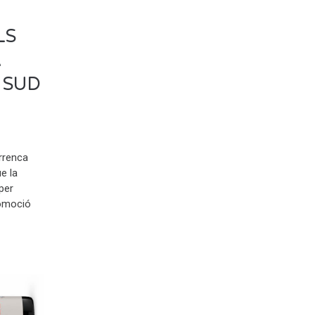
LS
A
 SUD
rrenca
e la
 per
romoció