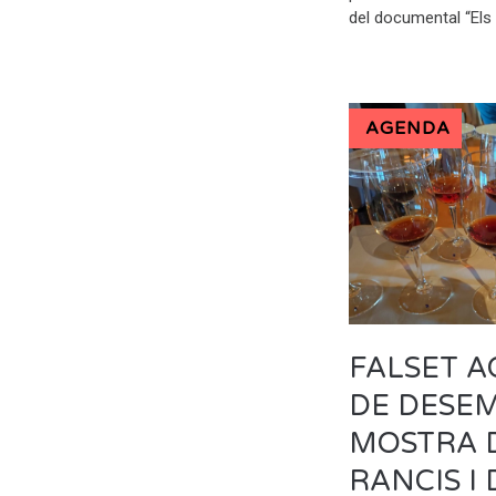
del documental “Els
AGENDA
FALSET A
DE DESEM
MOSTRA D
RANCIS I