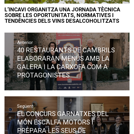
L’INCAVI ORGANITZA UNA JORNADA TÈCNICA
SOBRE LES OPORTUNITATS, NORMATIVES I
TENDÈNCIES DELS VINS DESALCOHOLITZATS
Navegació
Anterior
d'entrades
40 RESTAURANTS DE CAMBRILS
Previous
post:
ELABORARAN MENÚS AMB LA
GALERA I LA CARXOFA COM A
PROTAGONISTES
Següent
EL CONCURS GARNATXES DEL
Next
post:
MÓN ESCALFA MOTORS I
PREPARA LES SEUS DE