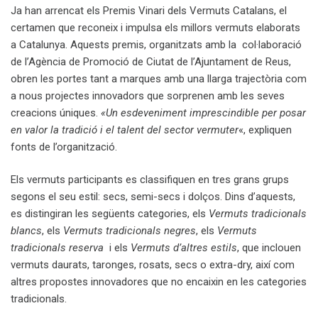
Ja han arrencat els Premis Vinari dels Vermuts Catalans, el
certamen que reconeix i impulsa els millors vermuts elaborats
a Catalunya. Aquests premis, organitzats amb la col·laboració
de l’Agència de Promoció de Ciutat de l’Ajuntament de Reus,
obren les portes tant a marques amb una llarga trajectòria com
a nous projectes innovadors que sorprenen amb les seves
creacions úniques.
«Un esdeveniment imprescindible per posar
en valor la tradició i el talent del sector vermuter
«, expliquen
fonts de l’organització.
Els vermuts participants es classifiquen en tres grans grups
segons el seu estil: secs, semi-secs i dolços. Dins d’aquests,
es distingiran les següents categories, els
Vermuts tradicionals
blancs
, els
Vermuts tradicionals negres
, els
Vermuts
tradicionals reserva
i els
Vermuts d’altres estils
, que inclouen
vermuts daurats, taronges, rosats, secs o extra-dry, així com
altres propostes innovadores que no encaixin en les categories
tradicionals.