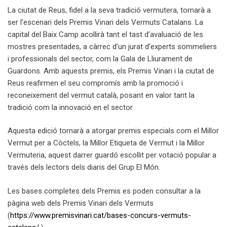
La ciutat de Reus, fidel a la seva tradició vermutera, tornarà a
ser l’escenari dels Premis Vinari dels Vermuts Catalans. La
capital del Baix Camp acollirà tant el tast d’avaluació de les
mostres presentades, a càrrec d’un jurat d’experts sommeliers
i professionals del sector, com la Gala de Lliurament de
Guardons. Amb aquests premis, els Premis Vinari i la ciutat de
Reus reafirmen el seu compromís amb la promoció i
reconeixement del vermut català, posant en valor tant la
tradició com la innovació en el sector.
Aquesta edició tornarà a atorgar premis especials com el Millor
Vermut per a Còctels, la Millor Etiqueta de Vermut i la Millor
Vermuteria, aquest darrer guardó escollit per votació popular a
través dels lectors dels diaris del Grup El Món.
Les bases completes dels Premis es poden consultar a la
pàgina web dels Premis Vinari dels Vermuts
(
https://www.premisvinari.cat/bases-concurs-vermuts-