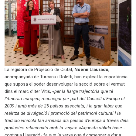
La regidora de Projecció de Ciutat,
Noemí Llauradó
,
acompanyada de Turcanu i Roletti, han explicat la importància
que suposa el poder desenvolupar la secció sobre el vermut
dins el marc d’Iter Vitis, «
per la llarga trajectòria que té
l’itinerari europeu, reconegut per part del Consell d’Europa el
2009 i amb més de 25 països associats, i la gran labor que
realitza de divulgació i promoció del patrimoni cultural i la
tradició vinícola tan arrelada als països d’Europa a través dels
productes relacionats amb la vinya
«. «
Aquesta sòlida base
-
continua Llauradó- f
a que la xarxa pugui començar a dur a