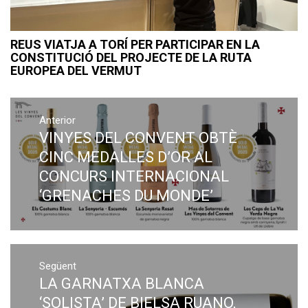
REUS VIATJA A TORÍ PER PARTICIPAR EN LA
CONSTITUCIÓ DEL PROJECTE DE LA RUTA
EUROPEA DEL VERMUT
Navegació
Anterior
d'entrades
VINYES DEL CONVENT OBTÈ
Previous
post:
CINC MEDALLES D’OR AL
CONCURS INTERNACIONAL
‘GRENACHES DU MONDE’
Següent
LA GARNATXA BLANCA
Next
post:
‘SOLISTA’ DE BIELSA RUANO,