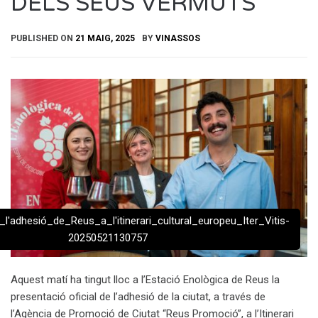
DELS SEUS VERMUTS
PUBLISHED ON
21 MAIG, 2025
BY
VINASSOS
_l'adhesió_de_Reus_a_l'itinerari_cultural_europeu_Iter_Vitis-
20250521130757
Aquest matí ha tingut lloc a l’Estació Enològica de Reus la
presentació oficial de l’adhesió de la ciutat, a través de
l’Agència de Promoció de Ciutat “Reus Promoció”, a l’Itinerari