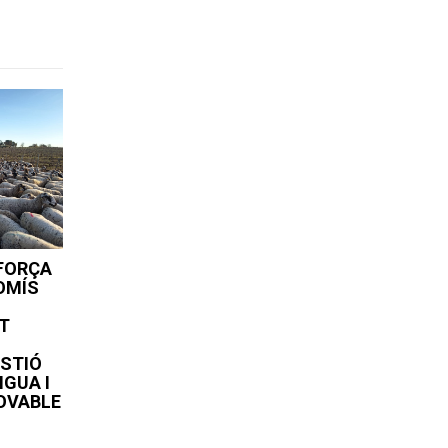
FORÇA
OMÍS
AT
ESTIÓ
IGUA I
NOVABLE