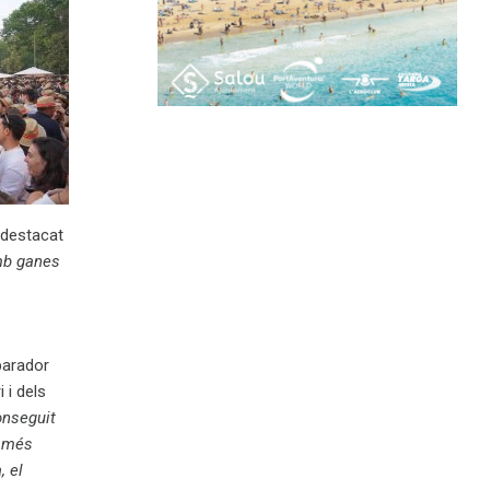
 destacat
amb ganes
parador
 i dels
nseguit
s més
, el