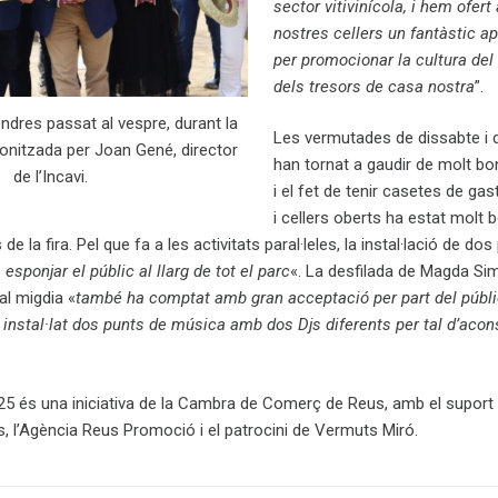
sector vitivinícola, i hem ofert 
nostres cellers un fantàstic a
per promocionar la cultura del 
dels tresors de casa nostra
”.
ndres passat al vespre, durant la
Les vermutades de dissabte i
onitzada per Joan Gené, director
han tornat a gaudir de molt b
de l’Incavi.
i el fet de tenir casetes de ga
i cellers oberts ha estat molt 
 de la fira. Pel que fa a les activitats paral·leles, la instal·lació de do
 esponjar el públic al llarg de tot el parc
«. La desfilada de Magda Si
al migdia «
també ha comptat amb gran acceptació per part del públi
instal·lat dos punts de música amb dos Djs diferents per tal d’acon
025 és una iniciativa de la Cambra de Comerç de Reus, amb el suport
, l’Agència Reus Promoció i el patrocini de Vermuts Miró.