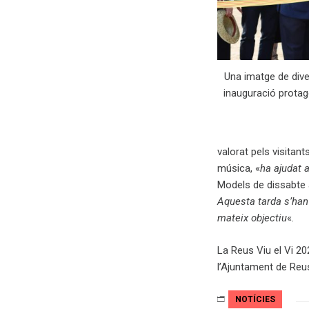
Una imatge de dive
inauguració protag
valorat pels visitants
música, «
ha ajudat a
Models de dissabte 
Aquesta tarda s’han 
mateix objectiu
«.
La Reus Viu el Vi 2
l’Ajuntament de Reus
NOTÍCIES