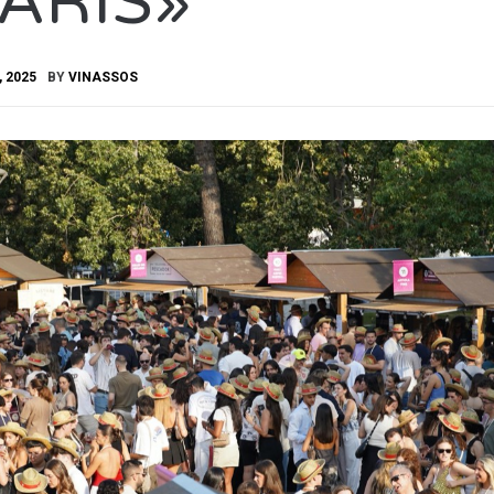
ARIS»
, 2025
BY
VINASSOS