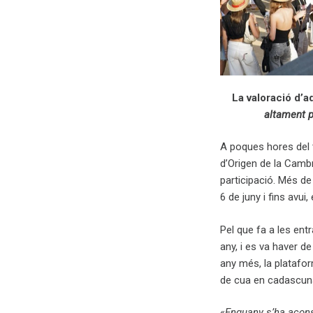
La valoració d’a
altament p
A poques hores del 
d’Origen de la Camb
participació. Més de
6 de juny i fins avu
Pel que fa a les ent
any, i es va haver de
any més, la platafor
de cua en cadascuna 
«
Enguany s’ha acons