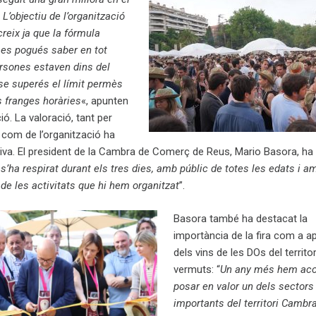
L’objectiu de l’organització
reix ja que la fórmula
 es pogués saber en tot
sones estaven dins del
 se superés el límit permès
 franges horàries
«, apunten
ió. La valoració, tant per
 com de l’organització ha
tiva. El president de la Cambra de Comerç de Reus, Mario Basora, ha
’ha respirat durant els tres dies, amb públic de totes les edats i 
i de les activitats que hi hem organitzat
”.
Basora també ha destacat la
importància de la fira com a a
dels vins de les DOs del territori
vermuts: “
Un any més hem aco
posar en valor un dels sector
importants del territori Cambra