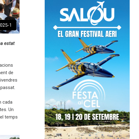
2025-1
a estat
«
nacions
ment de
divendres
 passat.
om cada
tes. Un
 el temps