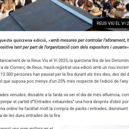
REUS VIU EL VI 
questa quinzena edició, «
amb mesures per controlar l’aforament, h
ositiva tant per part de l’organització com dels expositors i usuaris
tancament de la Reus Viu el Vi 2025, la quinzena fira de les Denomi
ra de Comerç de Reus, haurà registrat una edició amb un nou incre
 12.500 persones han passat per la fira durant els tres dies, des del 
i, el que suposa poc menys d’un 25% més respecte de l’edició de l’any
rades venudes, dissabte a la tarda va ser el dia de més afluència, c
 penjar el cartell d’”Entrades exhaurides” una hora després d’obrir por
ma online ha facilitat molt la compra de packs i entrades, disminuint
de les dues entrades de la fira.
eguit una gran millora en el