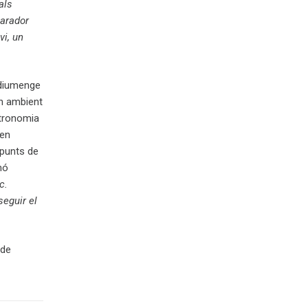
als
parador
vi, un
 diumenge
on ambient
stronomia
ben
s punts de
mó
c.
seguir el
 de