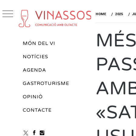
Skip
to
HOME
2025
J
content
VINASSOS
MÉS
REVISTA DE VINS
Primary
MÓN DEL VI
Menu
PAS
NOTÍCIES
AGENDA
AMB
GASTROTURISME
OPINIÓ
«SA
CONTACTE