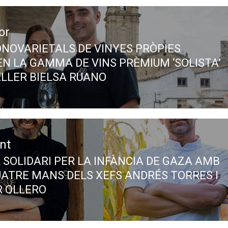
or
ONOVARIETALS DE VINYES PRÒPIES
ous
N LA GAMMA DE VINS PRÈMIUM ‘SOLISTA’
ELLER BIELSA RUANO
nt
 SOLIDARI PER LA INFÀNCIA DE GAZA AMB
UATRE MANS DELS XEFS ANDRÉS TORRES I
R OLLERO