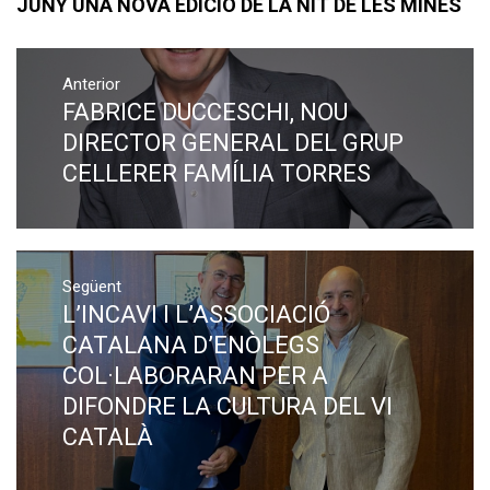
JUNY UNA NOVA EDICIÓ DE LA NIT DE LES MINES
Navegació
Anterior
d'entrades
FABRICE DUCCESCHI, NOU
Previous
post:
DIRECTOR GENERAL DEL GRUP
CELLERER FAMÍLIA TORRES
Següent
L’INCAVI I L’ASSOCIACIÓ
Next
post:
CATALANA D’ENÒLEGS
COL·LABORARAN PER A
DIFONDRE LA CULTURA DEL VI
CATALÀ