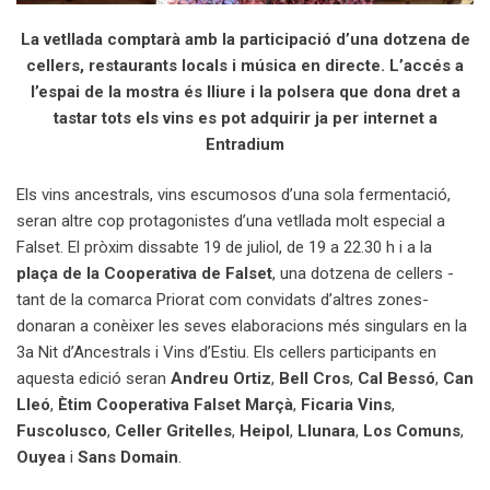
La vetllada comptarà amb la participació d’una dotzena de
cellers, restaurants locals i música en directe. L’accés a
l’espai de la mostra és lliure i la polsera que dona dret a
tastar tots els vins es pot adquirir ja per internet a
Entradium
Els vins ancestrals, vins escumosos d’una sola fermentació,
seran altre cop protagonistes d’una vetllada molt especial a
Falset. El pròxim dissabte 19 de juliol, de 19 a 22.30 h i a la
plaça de la Cooperativa de Falset
, una dotzena de cellers -
tant de la comarca Priorat com convidats d’altres zones-
donaran a conèixer les seves elaboracions més singulars en la
3a Nit d’Ancestrals i Vins d’Estiu. Els cellers participants en
aquesta edició seran
Andreu Ortiz
,
Bell Cros
,
Cal Bessó
,
Can
Lleó
,
Ètim Cooperativa Falset Marçà
,
Ficaria Vins
,
Fuscolusco
,
Celler Gritelles
,
Heipol
,
Llunara
,
Los Comuns
,
Ouyea
i
Sans Domain
.