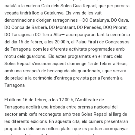
català a la vuitena Gala dels Soles Guia Repsol, que per primera
vegada tindrà lloc a Catalunya. Els vins de les vuit
denominacions d’origen tarragonines —DO Catalunya, DO Cava,
DO Conca de Barberà, DO Montsant, DO Penedès, DOQ Priorat,
DO Tarragona i DO Terra Alta— acompanyaran tant la cerimònia
del dia 16 de febrer, a les 20:00 h, al Palau Firal i de Congressos
de Tarragona, com les diferents activitats programades amb
motiu dels guardons.
Els actes programats en el marc dels
Soles Repsol s’iniciaran aquest diumenge 15 de febrer a Reus,
amb una recepció de benvinguda als guardonats, i que servirà
de preludi a la cerimònia d’entrega prevista per a l’endemà a
Tarragona.
El dilluns 16 de febrer, a les 12:00 h, l’Amfiteatre de
Tarragona acollirà una trobada entre premsa nacional del
sector amb xefs reconeguts amb tres Soles Repsol al llarg de
les diferents edicions. En aquesta cita, els cuiners presentaran
propostes dels seus millors plats i que es podran acompanyar