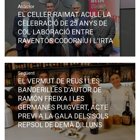
Navegació
Anterior
d'entrades
EL CELLER RAIMAT ACULL LA
Previous
post:
CELEBRACIÓ DE 25 ANYS DE
COL·LABORACIÓ ENTRE
RAVENTÓS CODORNÍU I L’IRTA
Següent
EL VERMUT DE REUS I LES
Next
post:
BANDERILLES D’AUTOR DE
RAMÓN FREIXA I LES
GERMANES PUIGVERT, ACTE
PREVI A LA GALA DELS SOLS
REPSOL DE DEMÀ DILLUNS