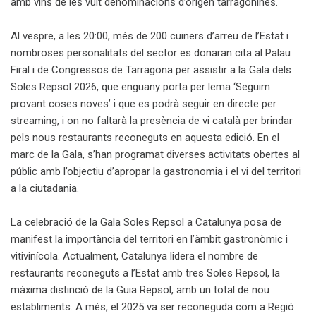
amb vins de les vuit denominacions d’origen tarragonines.
Al vespre, a les 20:00, més de 200 cuiners d’arreu de l’Estat i
nombroses personalitats del sector es donaran cita al Palau
Firal i de Congressos de Tarragona per assistir a la Gala dels
Soles Repsol 2026, que enguany porta per lema ‘Seguim
provant coses noves’ i que es podrà seguir en directe per
streaming, i on no faltarà la presència de vi català per brindar
pels nous restaurants reconeguts en aquesta edició.
En el
marc de la Gala, s’han programat diverses activitats obertes al
públic amb l’objectiu d’apropar la gastronomia i el vi del territori
a la ciutadania.
La celebració de la Gala Soles Repsol a Catalunya posa de
manifest la importància del territori en l’àmbit gastronòmic i
vitivinícola. Actualment, Catalunya lidera el nombre de
restaurants reconeguts a l’Estat amb tres Soles Repsol, la
màxima distinció de la Guia Repsol, amb un total de nou
establiments. A més, el 2025 va ser reconeguda com a Regió