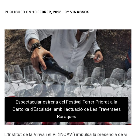
PUBLISHED ON
13 FEBRER, 2026
BY
VINASSOS
Espectacular estrena del Festival Terrer Priorat a la
Cartoixa d'Escaladei amb l'actuació de Les Traversées
Baroques
L’Institut de la Vinya i el Vi (INCAVI) impulsa la presència de vi