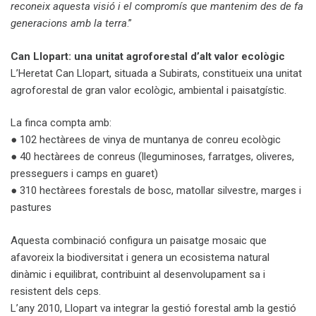
reconeix aquesta visió i el compromís que mantenim des de fa
generacions amb la terra
.”
Can Llopart: una unitat agroforestal d’alt valor ecològic
L’Heretat Can Llopart, situada a Subirats, constitueix una unitat
agroforestal de gran valor ecològic, ambiental i paisatgístic.
La finca compta amb:
● 102 hectàrees de vinya de muntanya de conreu ecològic
● 40 hectàrees de conreus (lleguminoses, farratges, oliveres,
presseguers i camps en guaret)
● 310 hectàrees forestals de bosc, matollar silvestre, marges i
pastures
Aquesta combinació configura un paisatge mosaic que
afavoreix la biodiversitat i genera un ecosistema natural
dinàmic i equilibrat, contribuint al desenvolupament sa i
resistent dels ceps.
L’any 2010, Llopart va integrar la gestió forestal amb la gestió