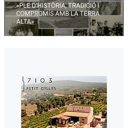
post:
«PLE D’HISTÒRIA, TRADICIÓ I
COMPROMÍS AMB LA TERRA
ALTA»