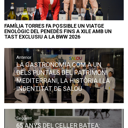
FAMÍLIA TORRES FA POSSIBLE UN VIATGE
ENOLÒGIC DEL PENEDÈS FINS A XILE AMB UN
TAST EXCLUSIU A LA BWW 2026
Navegació
Anterior
d'entrades
LA GASTRONOMIA COM A UN
Previous
post:
DELS PUNTALS DEL PATRIMONI
MEDITERRANI, LA HISTÒRIA I LA
INDENTITAT DE SALOU
Següent
65 ANYS DEL CELLER BATEA:
Next