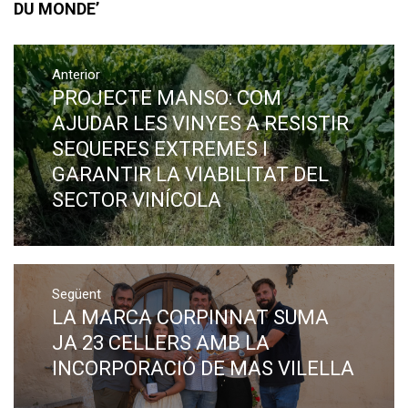
DU MONDE’
Navegació
Anterior
d'entrades
PROJECTE MANSO: COM
Previous
post:
AJUDAR LES VINYES A RESISTIR
SEQUERES EXTREMES I
GARANTIR LA VIABILITAT DEL
SECTOR VINÍCOLA
Següent
LA MARCA CORPINNAT SUMA
Next
post:
JA 23 CELLERS AMB LA
INCORPORACIÓ DE MAS VILELLA