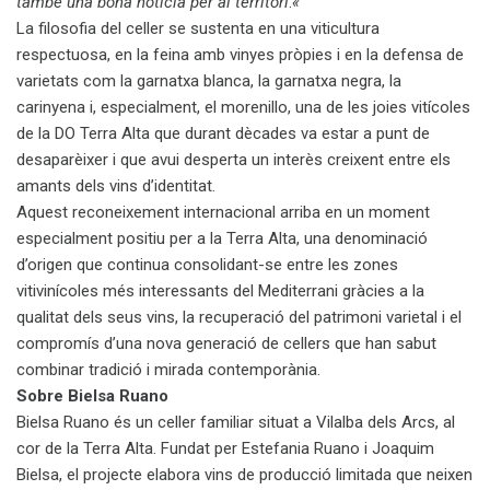
també una bona notícia per al territori
.
«
La filosofia del celler se sustenta en una viticultura
respectuosa, en la feina amb vinyes pròpies i en la defensa de
varietats com la garnatxa blanca, la garnatxa negra, la
carinyena i, especialment, el morenillo, una de les joies vitícoles
de la DO Terra Alta que durant dècades va estar a punt de
desaparèixer i que avui desperta un interès creixent entre els
amants dels vins d’identitat.
Aquest reconeixement internacional arriba en un moment
especialment positiu per a la Terra Alta, una denominació
d’origen que continua consolidant-se entre les zones
vitivinícoles més interessants del Mediterrani gràcies a la
qualitat dels seus vins, la recuperació del patrimoni varietal i el
compromís d’una nova generació de cellers que han sabut
combinar tradició i mirada contemporània.
Sobre Bielsa Ruano
Bielsa Ruano és un celler familiar situat a Vilalba dels Arcs, al
cor de la Terra Alta. Fundat per Estefania Ruano i Joaquim
Bielsa, el projecte elabora vins de producció limitada que neixen