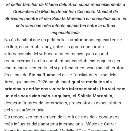
El celler familiar de Vilalba dels Arcs suma reconeixements a
Grenaches du Monde, Decanter i Concours Mondial de
Bruxelles mentre el seu Solista Morenillo es consolida com un
dels vins que més interès desperten entre la crítica
especialitzada
No és habitual que un petit celler familiar aconsegueixi fer-se
un lloc, en un mateix any, entre els grans concursos
internacionals del vi. Encara ho és menys quan aquest
reconeixement arriba apostant per varietats històriques i per
una manera d’entendre el vi profundament vinculada al territori.
És el cas de
Bielsa Ruano
, el celler familiar de Vilalba dels
Arcs, que aquest 2026 ha obtingut
quatre medalles als
principals certàmens vinícoles internacionals i ha vist com
un dels seus vins més singulars, el Solista
Morenillo
,
desperta l’interès de sommeliers, prescriptors i especialistes
pel seu caràcter únic.
Els reconeixements arriben de la mà de tres dels concursos
més influents del panorama internacional. Músic de Carrer
Negre ha estat distingit amb Medalla d’Or a Grenaches du