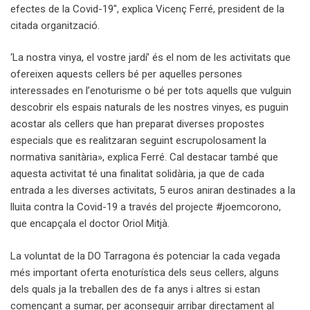
efectes de la Covid-19″, explica Vicenç Ferré, president de la
citada organització.
‘La nostra vinya, el vostre jardí’ és el nom de les activitats que
ofereixen aquests cellers bé per aquelles persones
interessades en l’enoturisme o bé per tots aquells que vulguin
descobrir els espais naturals de les nostres vinyes, es puguin
acostar als cellers que han preparat diverses propostes
especials que es realitzaran seguint escrupolosament la
normativa sanitària», explica Ferré. Cal destacar també que
aquesta activitat té una finalitat solidària, ja que de cada
entrada a les diverses activitats, 5 euros aniran destinades a la
lluita contra la Covid-19 a través del projecte #joemcorono,
que encapçala el doctor Oriol Mitjà.
La voluntat de la DO Tarragona és potenciar la cada vegada
més important oferta enoturística dels seus cellers, alguns
dels quals ja la treballen des de fa anys i altres si estan
començant a sumar, per aconseguir arribar directament al