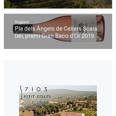
Següent
Pla dels Àngels de Cellers Scala
Next
post:
Dei, premi Gran Baco d’Or 2019