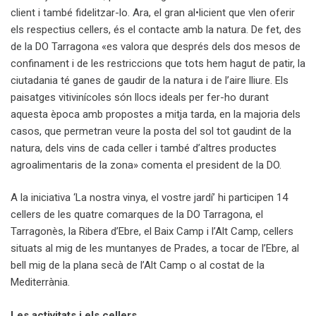
client i també fidelitzar-lo. Ara, el gran al•licient que vlen oferir
els respectius cellers, és el contacte amb la natura. De fet, des
de la DO Tarragona «es valora que després dels dos mesos de
confinament i de les restriccions que tots hem hagut de patir, la
ciutadania té ganes de gaudir de la natura i de l’aire lliure. Els
paisatges vitivinícoles són llocs ideals per fer-ho durant
aquesta època amb propostes a mitja tarda, en la majoria dels
casos, que permetran veure la posta del sol tot gaudint de la
natura, dels vins de cada celler i també d’altres productes
agroalimentaris de la zona» comenta el president de la DO.
A la iniciativa ‘La nostra vinya, el vostre jardí’ hi participen 14
cellers de les quatre comarques de la DO Tarragona, el
Tarragonès, la Ribera d’Ebre, el Baix Camp i l’Alt Camp, cellers
situats al mig de les muntanyes de Prades, a tocar de l’Ebre, al
bell mig de la plana secà de l’Alt Camp o al costat de la
Mediterrània.
Les activitats i els cellers