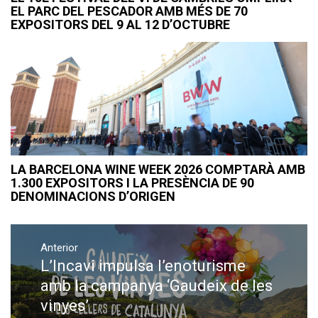
EL PARC DEL PESCADOR AMB MÉS DE 70
EXPOSITORS DEL 9 AL 12 D’OCTUBRE
LA BARCELONA WINE WEEK 2026 COMPTARÀ AMB
1.300 EXPOSITORS I LA PRESÈNCIA DE 90
DENOMINACIONS D’ORIGEN
Navegació
Anterior
d'entrades
L’Incavi impulsa l’enoturisme
Previous
post:
amb la campanya ‘Gaudeix de les
vinyes’