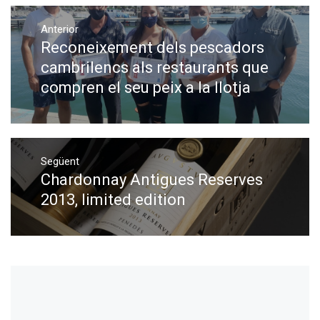
Navegació
Anterior
d'entrades
Reconeixement dels pescadors
Previous
post:
cambrilencs als restaurants que
compren el seu peix a la llotja
Següent
Chardonnay Antigues Reserves
Next
post:
2013, limited edition