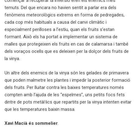
començar a recuperar la inversió eren els enemics més
temuts. Del que encara no havien sentit a parlar era dels
fenòmens meteorològics extrems en forma de pedregades,
cada cop més habituals a causa del canvi climàtic i
especialment perilloses a l’estiu, quan els fruits s’estan
formant. Això els ha portat a implementar un sistema de
malles que protegeixen els fruits en cas de calamarsa i també
dels voraços ocells que es deleixen per la dolçor dels fruits de
la vinya.
Un altre dels enemics de la vinya són les gelades de primavera
que poden malmetre les plantes i impedir la posterior formació
dels fruits. Per lluitar contra les baixes temperatures només
compten amb l’ajuda de les “espelmes”, uns petits focs fets
dintre de pots metàl·lics que repartits per la vinya intenten evitar
que les temperatures baixin massa.
Xavi Macià és sommelier
.