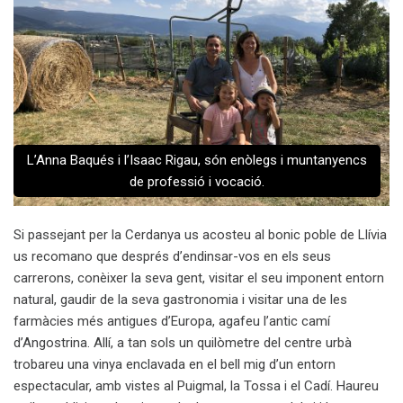
L’Anna Baqués i l’Isaac Rigau, són enòlegs i muntanyencs
de professió i vocació.
Si passejant per la Cerdanya us acosteu al bonic poble de Llívia
us recomano que després d’endinsar-vos en els seus
carrerons, conèixer la seva gent, visitar el seu imponent entorn
natural, gaudir de la seva gastronomia i visitar una de les
farmàcies més antigues d’Europa, agafeu l’antic camí
d’Angostrina. Allí, a tan sols un quilòmetre del centre urbà
trobareu una vinya enclavada en el bell mig d’un entorn
espectacular, amb vistes al Puigmal, la Tossa i el Cadí. Haureu