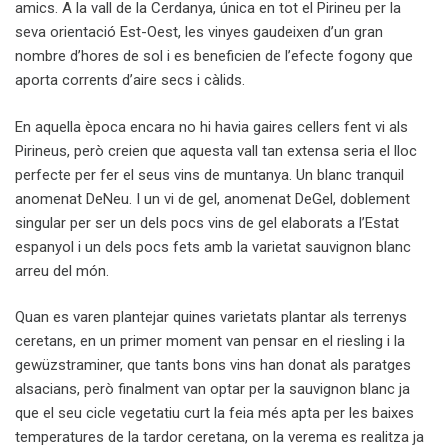
amics. A la vall de la Cerdanya, única en tot el Pirineu per la
seva orientació Est-Oest, les vinyes gaudeixen d’un gran
nombre d’hores de sol i es beneficien de l’efecte fogony que
aporta corrents d’aire secs i càlids.
En aquella època encara no hi havia gaires cellers fent vi als
Pirineus, però creien que aquesta vall tan extensa seria el lloc
perfecte per fer el seus vins de muntanya. Un blanc tranquil
anomenat DeNeu. I un vi de gel, anomenat DeGel, doblement
singular per ser un dels pocs vins de gel elaborats a l’Estat
espanyol i un dels pocs fets amb la varietat sauvignon blanc
arreu del món.
Quan es varen plantejar quines varietats plantar als terrenys
ceretans, en un primer moment van pensar en el riesling i la
gewüzstraminer, que tants bons vins han donat als paratges
alsacians, però finalment van optar per la sauvignon blanc ja
que el seu cicle vegetatiu curt la feia més apta per les baixes
temperatures de la tardor ceretana, on la verema es realitza ja