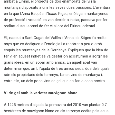
arribat a Llivins, el projecte de dos enamorats del vi i la
muntanya disposats a unir les seves dues passions. L’aventura
en la que l’Anna Baqués i l’Isaac Rigau, enòlegs i muntanyencs
de professió i vocació es van decidir a iniciar, passava per fer
realitat el seu somni de fer vi al cor del Pirineu oriental.
Ell, nascut a Sant Cugat del Vallès i l’Anna, de Sitges fa molts
anys que es dediquen a l’enologia i a recórrer a peu o amb
esquís les muntanyes de la Cerdanya. Expliquen que la idea de
fer vi en aquest indret es va gestar on acostumen a sorgir les
grans idees, en un sopar amb amics. En aquell àpat van
determinar que, amb l’ajuda de tres amics seus, dos dels quals
són els propietaris dels terrenys, farien vins de muntanya i,
entre ells, un dels pocs vins de gel que es fan a casa nostra.
Vi de gel amb la varietat sauvignon blanc
A 1225 metres d’alçada, la primavera del 2010 van plantar 0,7
hectàrees de sauvignon blanc en els terrenys cedits pels seus