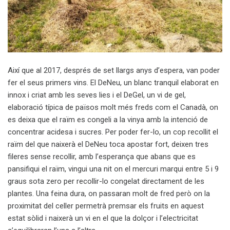
Així que al 2017, després de set llargs anys d’espera, van poder
fer el seus primers vins. El DeNeu, un blanc tranquil elaborat en
innox i criat amb les seves lies i el DeGel, un vi de gel,
elaboració típica de països molt més freds com el Canadà, on
es deixa que el raïm es congeli a la vinya amb la intenció de
concentrar acidesa i sucres. Per poder fer-lo, un cop recollit el
raïm del que naixerà el DeNeu toca apostar fort, deixen tres
fileres sense recollir, amb l’esperança que abans que es
pansifiqui el raïm, vingui una nit on el mercuri marqui entre 5 i 9
graus sota zero per recollir-lo congelat directament de les
plantes. Una feina dura, on passaran molt de fred però on la
proximitat del celler permetrà premsar els fruits en aquest
estat sòlid i naixerà un vi en el que la dolçor i l’electricitat