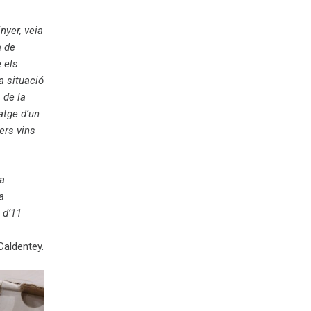
nyer, veia
à de
 els
a situació
 de la
atge d’un
ers vins
a
a
 d’11
s
Caldentey.