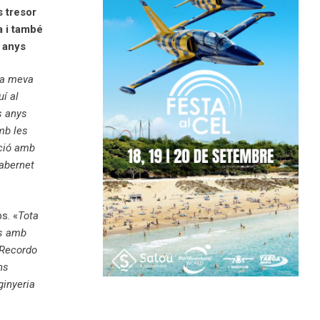
s tresor
a i també
 anys
 la meva
í al
s anys
mb les
ació amb
cabernet
s. «
Tota
ns amb
. Recordo
ns
ginyeria