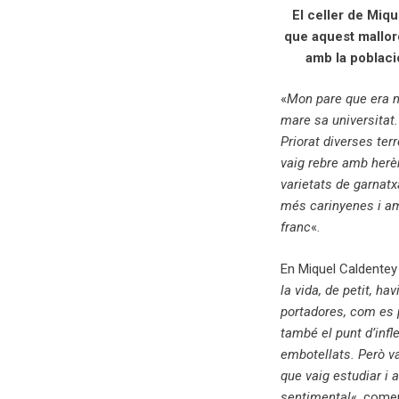
El celler de Miq
que aquest mallorq
amb la poblaci
«
Mon pare que era ma
mare sa universitat.
Priorat diverses ter
vaig rebre amb herè
varietats de garnatx
més carinyenes i am
franc
«.
En Miquel Caldentey 
la vida, de petit, ha
portadores, com es p
també el punt d’infl
embotellats. Però va
que vaig estudiar i 
sentimental
«, come