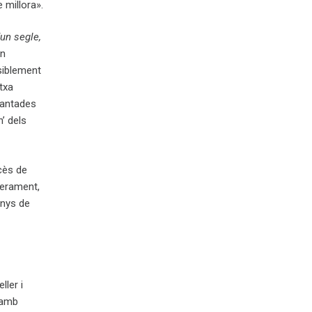
 millora».
’un segle,
en
siblement
atxa
lantades
’ dels
ncès de
rerament,
anys de
ller i
 amb