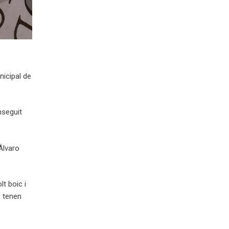
nicipal de
nseguit
Álvaro
t boic i
s tenen