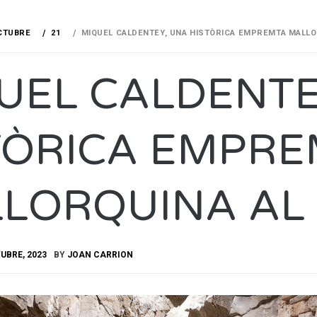
CTUBRE
21
MIQUEL CALDENTEY, UNA HISTÒRICA EMPREMTA MALLO
UEL CALDENTE
TÒRICA EMPR
LORQUINA AL 
UBRE, 2023
BY
JOAN CARRION