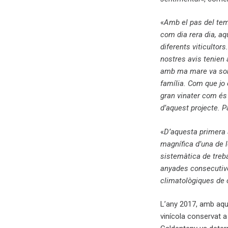
«
Amb el pas del temp
com dia rera dia, aq
diferents viticultor
nostres avis tenien 
amb ma mare va sorgi
família. Com que jo 
gran vinater com és
d’aquest projecte. P
«
D’aquesta primera
magnífica d’una de 
sistemàtica de treba
anyades consecutives
climatològiques de 
L’any 2017, amb aqu
vinícola conservat a