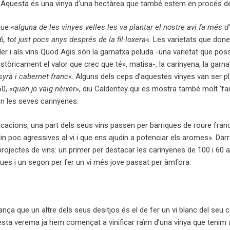
«Aquesta és una vinya d’una hectàrea que també estem en procés de
ue «
alguna de les vinyes velles les va plantar el nostre avi fa més d
, tot just pocs anys després de la fil·loxera
«. Les varietats que don
er i als vins Quod Agis són la garnatxa peluda -una varietat que pos
istòricament el valor que crec que té», matisa-, la carinyena, la garn
syrà i cabernet franc
«. Alguns dels ceps d’aquestes vinyes van ser p
60, «
quan jo vaig nèixer»
, diu Caldentey qui es mostra també molt ‘fan
n les seves carinyenes.
ificacions, una part dels seus vins passen per barriques de roure fra
uin poc agressives al vi i que ens ajudin a potenciar els aromes». Dar
projectes de vins: un primer per destacar les carinyenes de 100 i 60 
ues i un segon per fer un vi més jove passat per àmfora.
ça que un altre dels seus desitjos és el de fer un vi blanc del seu ce
esta verema ja hem començat a vinificar raïm d’una vinya que tenim