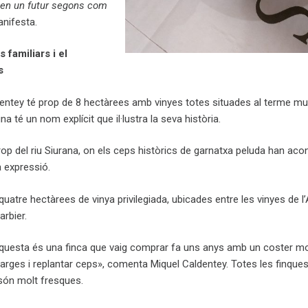
 en un futur segons com
anifesta.
 familiars i el
s
dentey té prop de 8 hectàrees amb vinyes totes situades al terme mu
a té un nom explícit que il·lustra la seva història.
op del riu Siurana, on els ceps històrics de garnatxa peluda han aco
 expressió.
quatre hectàrees de vinya privilegiada, ubicades entre les vinyes de l’
arbier.
uesta és una finca que vaig comprar fa uns anys amb un coster mol
arges i replantar ceps», comenta Miquel Caldentey. Totes les finque
 són molt fresques.