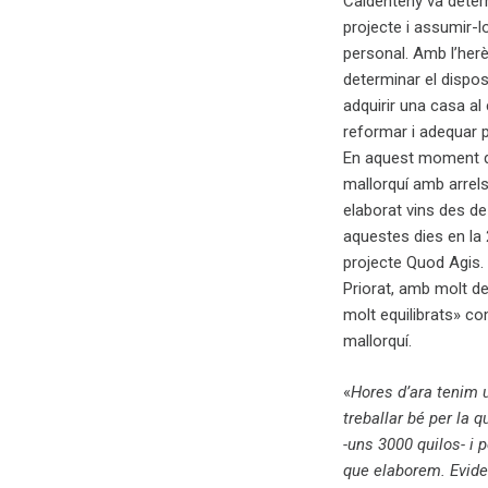
Caldenteny va determ
projecte i assumir-
personal. Amb l’herè
determinar el disposa
adquirir una casa al 
reformar i adequar p
En aquest moment d
mallorquí amb arrels
elaborat vins des de 
aquestes dies en la
projecte Quod Agis.
Priorat, amb molt de
molt equilibrats» co
mallorquí.
«
Hores d’ara tenim 
treballar bé per la 
-uns 3000 quilos- i 
que elaborem. Evide