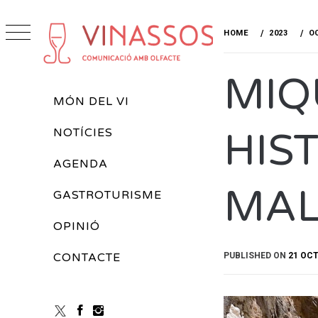
Skip
to
HOME
2023
O
content
VINASSOS
MIQ
REVISTA DE VINS
Primary
MÓN DEL VI
Menu
HIS
NOTÍCIES
AGENDA
MAL
GASTROTURISME
OPINIÓ
PUBLISHED ON
21 OCT
CONTACTE