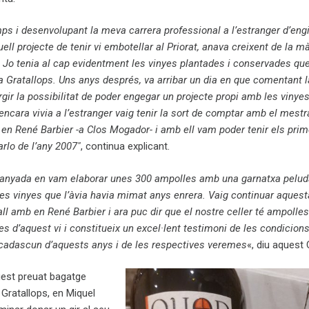
s i desenvolupant la meva carrera professional a l’estranger d’engi
uell projecte de tenir vi embotellar al Priorat, anava creixent de la m
s. Jo tenia al cap evidentment les vinyes plantades i conservades que
a Gratallops. Uns anys després, va arribar un dia en que comentant l
r la possibilitat de poder engegar un projecte propi amb les vinyes
encara vivia a l’estranger vaig tenir la sort de comptar amb el mestr
 en René Barbier -a Clos Mogador- i amb ell vam poder tenir els prim
arlo de l’any 2007″
, continua explicant.
 anyada en vam elaborar unes 300 ampolles amb una garnatxa pelud
les vinyes que l’àvia havia mimat anys enrera. Vaig continuar aquest
ll amb en René Barbier i ara puc dir que el nostre celler té ampolles
 d’aquest vi i constitueix un excel·lent testimoni de les condicion
cadascun d’aquests anys i de les respectives veremes
«, diu aquest 
est preuat bagatge
 Gratallops, en Miquel