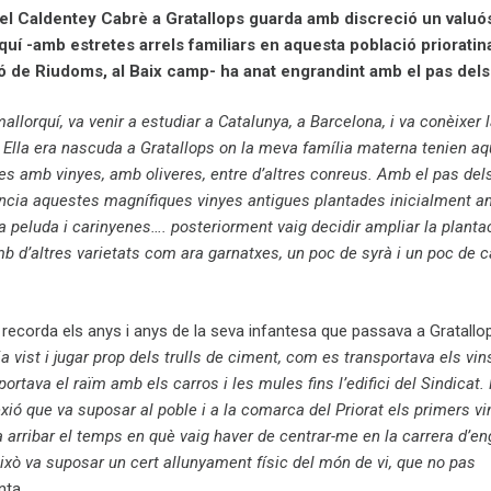
uel Caldentey Cabrè a Gratallops guarda amb discreció un valuó
uí -amb estretes arrels familiars en aquesta població prioratin
ó de Riudoms, al Baix camp- ha anat engrandint amb el pas dels
llorquí, va venir a estudiar a Catalunya, a Barcelona, i va conèixer
 Ella era nascuda a Gratallops on la meva família materna tenien aqu
res amb vinyes, amb oliveres, entre d’altres conreus. Amb el pas del
ncia aquestes magnífiques vinyes antigues plantades inicialment a
a peluda i carinyenes…. posteriorment vaig decidir ampliar la plant
b d’altres varietats com ara garnatxes, un poc de syrà i un poc de 
recorda els anys i anys de la seva infantesa que passava a Gratallop
via vist i jugar prop dels trulls de ciment, com es transportava els vi
ortava el raïm amb els carros i les mules fins l’edifici del Sindicat
exió que va suposar al poble i a la comarca del Priorat els primers vi
 arribar el temps en què vaig haver de centrar-me en la carrera d’en
això va suposar un cert allunyament físic del món de vi, que no pas
nta.