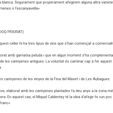
 blanca. Segurament que properament afegirem alguna altra varieta
menes o l’escanyavella».
 (DOQ PRIORAT)
uest celler hi ha tres tipus de vins que s’han començat a comerciali
borat amb garnatxa peluda i que en algun moment s’ha complement
 de les carinyenes antigues. La voluntat és caminar cap a fer aquest
.
s carinyenes de les vinyes de la Fina del Maset i de Les Aubagues.
ove, elaborat amb les carinyenes plantades fa deu anys a la zona mé
era. En aquest cas, el Miquel Caldentey té la idea d’afegir-hi «un poc 
franc».