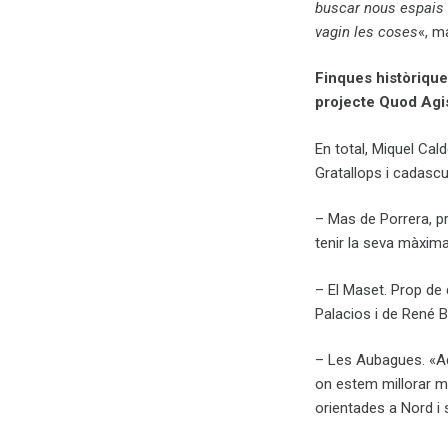
buscar nous espais
vagin les coses
«, m
Finques històriques
projecte Quod Agi
En total, Miquel Cal
Gratallops i cadascun
– Mas de Porrera, pr
tenir la seva màxima
– El Maset. Prop de 
Palacios i de René B
– Les Aubagues. «Aq
on estem millorar m
orientades a Nord i