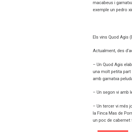
macabeus i garnatxa
exemple un pedro xi
Els vins Quod Agis
Actualment, des d’aq
– Un Quod Agis ela
una molt petita part
amb garnatxa peluda
– Un segon vi amb le
– Un tercer vi més j
la Finca Mas de Porr
un poc de cabernet 