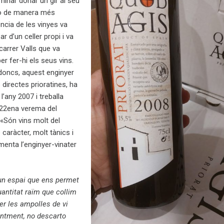
inar donar un gir al seu
lo de manera més
ncia de les vinyes va
r d’un celler propi i va
carrer Valls que va
er fer-hi els seus vins.
oncs, aquest enginyer
 directes prioratines, ha
l’any 2007 i treballa
 22ena verema del
 «Són vins molt del
 caràcter, molt tànics i
menta l’enginyer-vinater
un espai que ens permet
quantitat raïm que collim
per les ampolles de vi
ntment, no descarto