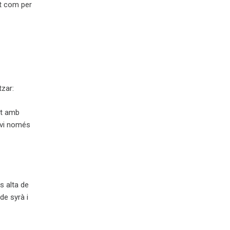
t com per
tzar:
at amb
 vi només
s alta de
de syrà i