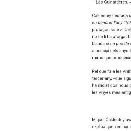
– Les Guinarderes. 
Caldentey destaca q
en concret l’any 1906
protagonisme al Cell
no se li ha atorgat h
blanca «
i un poc de 
a principi dels anys 
raïms que produeixe
Pel que fa a les vin
tercer any, «que sig
ha iniciat dos nous 
les vinyes més antig
Miquel Caldentey avan
explica que «en aqu