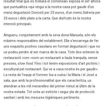
resultat final que es trobarà el comensal» exposa el xef alhora
que puntualitza «qui vingui a la nostra casa pot gaudir d’un
menú degustació Donosti per 25 euros, d’un menú Sidreria per
35 euros i dels plats a la carta. Que disfrutin és la nostra
intenció principal».
Aingueru, conjuntament amb la seva dona Manuela, són els
màxims responsables del establiment. Ella s’encarrega de fer
uns exquisits postres casolans en format degustació i que no
us podeu perdre al ser marca de la casa. Tots dos entenen la
restauració com «som un restaurant a taula tranquila, sense
presses,
slow food
. Fins i tot tenim exposicions d’art pictòric i
escultural pel restaurant. Qui ve a casa nostra és per gaudir».
La resta de l’equip el formen Isa a cuina i la Maria i el José a
sala, que amb la professionalitat que els caracteritza, us
atendran a les mil meravelles del primer minut al últim de la
vostra estada. Tot sota un extricte i segur pla de protecció
sanitari i amb les mesures higièniques pertinents.