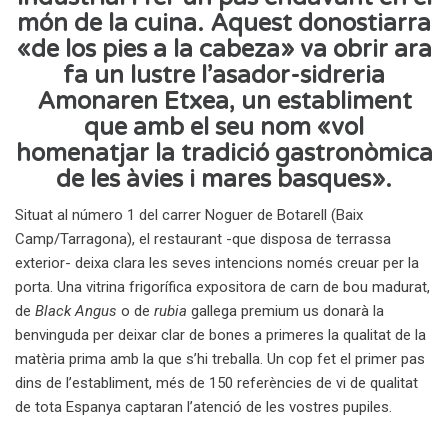
món de la cuina. Aquest donostiarra
«de los pies a la cabeza» va obrir ara
fa un lustre l’asador-sidreria
Amonaren Etxea, un establiment
que amb el seu nom «vol
homenatjar la tradició gastronòmica
de les àvies i mares basques».
Situat al número 1 del carrer Noguer de Botarell (Baix
Camp/Tarragona), el restaurant -que disposa de terrassa
exterior- deixa clara les seves intencions només creuar per la
porta. Una vitrina frigorífica expositora de carn de bou madurat,
de
Black Angus
o de
rubia
gallega premium us donarà la
benvinguda per deixar clar de bones a primeres la qualitat de la
matèria prima amb la que s’hi treballa. Un cop fet el primer pas
dins de l’establiment, més de 150 referències de vi de qualitat
de tota Espanya captaran l’atenció de les vostres pupiles.