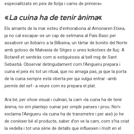
especialitzats en peix de llotja i carns de primera».
«
La cuina ha de tenir ànima
«
Els amants de la mar esteu d’enhorabona al Amonaren Etxea,
ja no cal escapar-se un cap de setmana al País Basc per
assaborir un llobarro a la Bilbaïna, un tàrtar de bonito del Norte
amb goloso de Malvasía de Sitges o unes kokotxes de lluç. A
Botarell et sentiràs com si estiguéssis al bell mig de Sant
Sebastià. Observar detingudament com l’Aingueru prepara i
cuina el peix és tot un ritual, que no amaga pas, ja que la porta
de la cuina sempre està oberta per qui vulgui entrar -amb
permís del xef- a veure com es prepara el plat.
Ara bé, per
show
visual i culinari, la carn «la cuina ha de tenir
ànima, no em plantejo cuinar per omplir panxes i prou. No!»
exclama l’Aingueru «la cuina ha de transmetre i per això jo he
de conèixer bé el producte, saber d’on ve la carn, com s’ha criat
la vedella i tot una sèrie de detalls que influeixen i molt en el