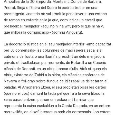
Ampolles de la DO Empordà, Montsant, Conca de Barberà,
Priorat, Rioja o Ribera del Duero hi podreu trobar en una
prestatgeria-vinateria on val i molt la pena invertir una estona
de temps en xafardejar-la ja que, com indica un cartell que
presideix el menjador «aqui no hi ha wifi, però si que hi ha vi,
que millora la comunicació» (somriu Aingueru).
La decoració rústica en el seu menjador interior -amb capacitat
per 50 comensals- les columnes de maó i pedra seca, els
cabirons de fusta o una Ikurriña presidint un dels menjadors
privats et traslladaran per moments, de Botarell a un Caserio
clàssic de Donosti, en un obrir i tancar d’ulls. Això si, quan els
obriu, txistorra de Zubiri a la sidra, els clàssics espàrrecs de
Navarra o foi-gras sobre fundue de Idiazabal us delectaran el
paladar. Al Amonaren Etxea, el seu propietari posa les cartes
(que no el Joc) damunt la taula pel que fa a la seva filosofia
«ens caracteritzem per ser un restaurant familiar que
representa la cuina euskaldun a la Costa Daurada, en un entorn
meravellós, on el xef interactua amb els comensals, i on estem