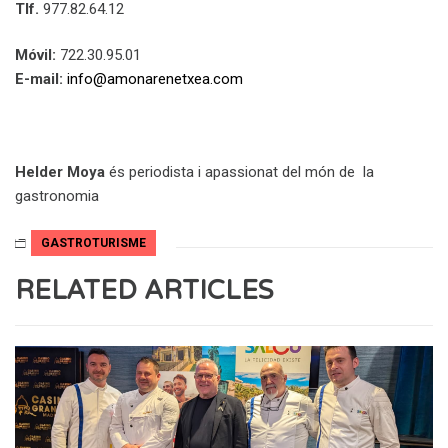
Tlf.
977.82.64.12
Móvil:
722.30.95.01
E-mail:
info@amonarenetxea.com
Helder Moya
és periodista i apassionat del món de la
gastronomia
GASTROTURISME
RELATED ARTICLES