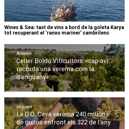
Wines & Sea: tast de vins a bord de la goleta Karya
tot recuperant el ‘ranxo mariner’ cambrilenc
Navegació
Anterior
d'entrades
Celler Boldú Viticultors: «cap avi
Previous
post:
recorda una verema com la
d’enguany»
Següent
La D.O. Cava verema 240 milions
Next
post:
de quilos enfront els 322 de l’any