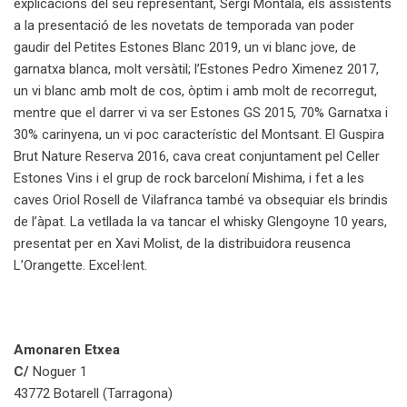
explicacions del seu representant, Sergi Montalà, els assistents
a la presentació de les novetats de temporada van poder
gaudir del Petites Estones Blanc 2019, un vi blanc jove, de
garnatxa blanca, molt versàtil; l’Estones Pedro Ximenez 2017,
un vi blanc amb molt de cos, òptim i amb molt de recorregut,
mentre que el darrer vi va ser Estones GS 2015, 70% Garnatxa i
30% carinyena, un vi poc característic del Montsant. El Guspira
Brut Nature Reserva 2016, cava creat conjuntament pel Celler
Estones Vins i el grup de rock barceloní Mishima, i fet a les
caves Oriol Rosell de Vilafranca també va obsequiar els brindis
de l’àpat. La vetllada la va tancar el whisky Glengoyne 10 years,
presentat per en Xavi Molist, de la distribuidora reusenca
L’Orangette. Excel·lent.
Amonaren Etxea
C/
Noguer 1
43772 Botarell (Tarragona)