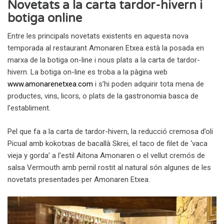
Novetats a la carta tardor-hivern i
botiga online
Entre les principals novetats existents en aquesta nova
temporada al restaurant Amonaren Etxea està la posada en
marxa de la botiga on-line i nous plats a la carta de tardor-
hivern. La botiga on-line es troba a la pàgina web
www.amonarenetxea.com
i s’hi poden adquirir tota mena de
productes, vins, licors, o plats de la gastronomia basca de
l’establiment.
Pel que fa a la carta de tardor-hivern, la reducció cremosa d’oli
Picual amb kokotxas de bacallà Skrei, el taco de filet de ‘vaca
vieja y gorda’ a l’estil Aitona Amonaren o el vellut cremós de
salsa Vermouth amb pernil rostit al natural són algunes de les
novetats presentades per Amonaren Etxea.