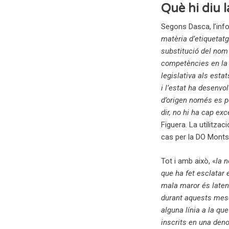
Què hi diu 
Segons Dasca, l’inf
matèria d’etiquetatg
substitució del nom 
competències en la 
legislativa als est
i l’estat ha desenv
d’origen només es p
dir, no hi ha cap exc
Figuera. La utilitza
cas per la DO Monts
Tot i amb això, «
la 
que ha fet esclatar
mala maror és laten
durant aquests meso
alguna línia a la qu
inscrits en una den