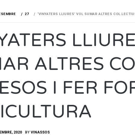
ESEMBRE
27
‘VINYATERS LLIURES’ VOL SUMAR ALTRES COL.LECTI
NYATERS LLIURE
AR ALTRES CO
ESOS I FER F
ICULTURA
EMBRE, 2020
BY
VINASSOS