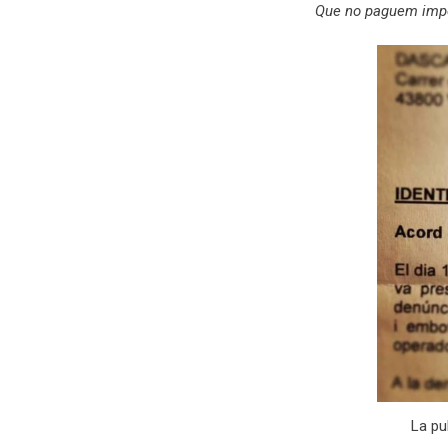
Que no paguem impo
La pu