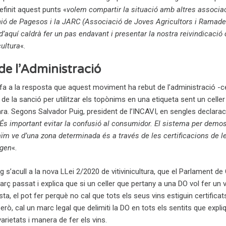
definit aquest punts «
volem compartir la situació amb altres associa
ó de Pagesos i la JARC (Associació de Joves Agricultors i Ramade
 d’aquí caldrà fer un pas endavant i presentar la nostra reivindicació 
ultura
«.
de l’Administració
a a la resposta que aquest moviment ha rebut de l’administració -c
 de la sanció per utilitzar els topònims en una etiqueta sent un celler
ara. Segons Salvador Puig, president de l’INCAVI, en sengles declara
És important evitar la confusió al consumidor. El sistema per demost
ïm ve d’una zona determinada és a través de les certificacions de l
igen
«.
g s’acull a la nova LLei 2/2020 de vitivinicultura, que el Parlament de
arç passat i explica que si un celler que pertany a una DO vol fer un v
sta, el pot fer perquè no cal que tots els seus vins estiguin certificat
rò, cal un marc legal que delimiti la DO en tots els sentits que expli
 varietats i manera de fer els vins.