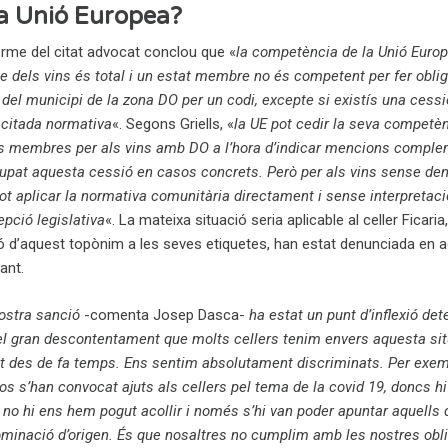
la Unió Europea?
orme del citat advocat conclou que «
la competència de la Unió Euro
e dels vins és total i un estat membre no és competent per fer oblig
del municipi de la zona DO per un codi, excepte si existís una cessi
citada normativa
«. Segons Griells, «
la UE pot cedir la seva competè
ats membres per als vins amb DO a l’hora d’indicar mencions compl
olupat aquesta cessió en casos concrets. Però per als vins sense d
ot aplicar la normativa comunitària directament i sense interpretaci
epció legislativa
«. La mateixa situació seria aplicable al celler Ficaria,
ció d’aquest topònim a les seves etiquetes, han estat denunciada en 
ant.
nostra sanció
-comenta Josep Dasca-
ha estat un punt d’inflexió de
 el gran descontentament que molts cellers tenim envers aquesta sit
t des de fa temps. Ens sentim absolutament discriminats. Per exem
s s’han convocat ajuts als cellers pel tema de la covid 19, doncs hi
e no hi ens hem pogut acollir i només s’hi van poder apuntar aquells
ominació d’origen. És que nosaltres no cumplim amb les nostres obl