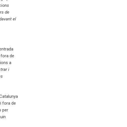
cions
rs de
davant el
entrada
 fora de
cions a
rar i
es
 Catalunya
i fora de
s per
quin