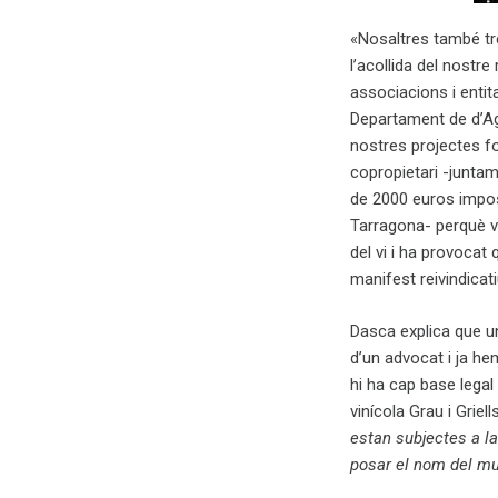
«Nosaltres també tre
l’acollida del nostre
associacions i entit
Departament de d’Agr
nostres projectes f
copropietari -juntam
de 2000 euros impos
Tarragona- perquè va
del vi i ha provoca
manifest reivindicati
Dasca explica que u
d’un advocat i ja h
hi ha cap base legal
vinícola Grau i Griel
estan subjectes a la
posar el nom del mu