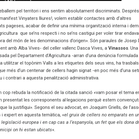
ballem pel territori i ens sentim absolutament discriminats. Despré
 manifest Vinyaters lliures!, volem establir contactes amb d’altres
ats pageses, acabar de definir una mínima organització interna i dem
icultura que se’ns respecti i no se’ns castigui per voler tirar endava
ora del món de les denominacions d’origen». Són paraules de Josep 
ent amb Alba Vives- del celler vallenc Dasca Vives, a
Vinassos
. Una
ada pel Departament d’Agricultura -arran d’una denúncia formulada 
 utilitzar el topònim Valls a les etiquetes dels seus vins, ha trasbal
t que més d’un centenar de cellers hagin signat -en poc més d’una s
u i contrari a aquesta penalització administrativa.
n cop rebuda la notificació de la citada sanció «vam posar el tema 
em presentat les corresponents al·legacions perquè estem convençu
 que la justifiqui». Segons el seu advocat, en Joaquim Griells, de l’as
ls i expert en aquesta temàtica, «
el gruix de cellers no emparats en u
 legislació europea i en cap cas a l’espanyola, un fet que els dona d
nicipi on hi estan ubicats
«.