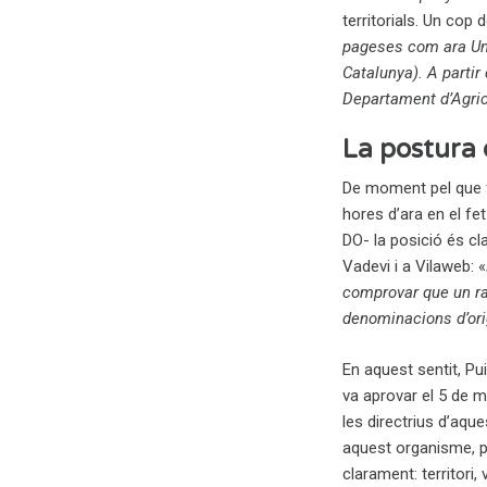
territorials. Un cop 
pageses com ara Uni
Catalunya). A partir
Departament d’Agric
La postura 
De moment pel que f
hores d’ara en el fet
DO- la posició és cl
Vadevi i a Vilaweb: «
comprovar que un ra
denominacions d’or
En aquest sentit, Pui
va aprovar el 5 de m
les directrius d’aque
aquest organisme, pe
clarament: territori,