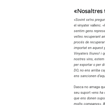
«Nosaltres 
«
Sovint se’ns pregu
el vinyater vallenc. «
sentim gens represe
velles recuperant a
procés de recuperar 
importat en aquest 
Vinyaters lliures! 
nostres vins, estem
per exportar o per d
DO, no ens arriba cap
ens sancionen d’aq
Dasca no amaga que a
seu suport «
ens ha 
que ens donen supor
molts companys
«. 