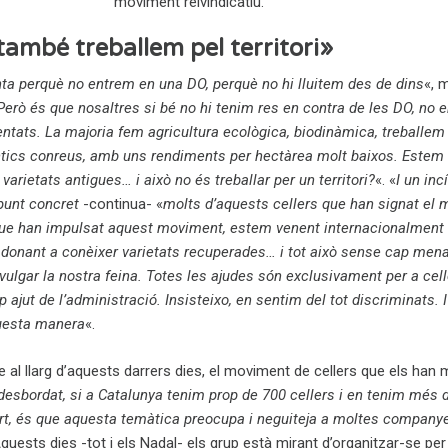
moviment reivindicatiu.
també treballem pel territori»
nta perquè no entrem en una DO, perquè no hi lluitem des de dins
«, 
Però és que nosaltres si bé no hi tenim res en contra de les DO, no e
ntats. La majoria fem agricultura ecològica, biodinàmica, treballem
ntics conreus, amb uns rendiments per hectàrea molt baixos. Estem
varietats antigues… i això no és treballar per un territori?
«. «
I un inc
punt concret
-continua- «
molts d’aquests cellers que han signat el 
i que han impulsat aquest moviment, estem venent internacionalment 
 donant a conèixer varietats recuperades… i tot això sense cap mena
ivulgar la nostra feina. Totes les ajudes són exclusivament per a ce
 ajut de l’administració. Insisteixo, en sentim del tot discriminats. I
uesta manera
«.
l llarg d’aquests darrers dies, el moviment de cellers que els han 
desbordat, si a Catalunya tenim prop de 700 cellers i en tenim més 
t, és que aquesta temàtica preocupa i neguiteja a moltes companye
Aquests dies -tot i els Nadal- els grup està mirant d’organitzar-se pe