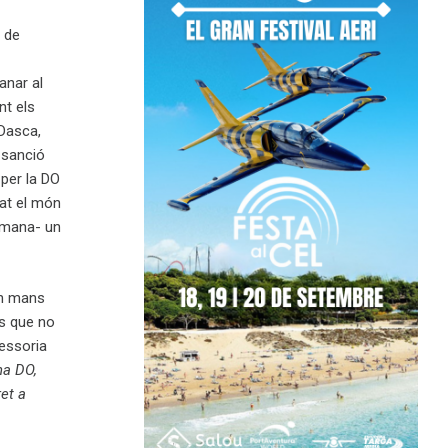
s de
anar al
nt els
Dasca,
 sanció
per la DO
sat el món
etmana- un
en mans
ts que no
sessoria
na DO,
ret a