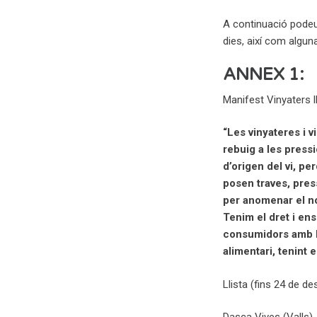
A continuació podeu
dies, així com algun
ANNEX 1:
Manifest Vinyaters ll
“Les vinyateres i 
rebuig a les press
d’origen del vi, p
posen traves, pres
per anomenar el no
Tenim el dret i ens
consumidors amb la
alimentari, tenint
Llista (fins 24 de d