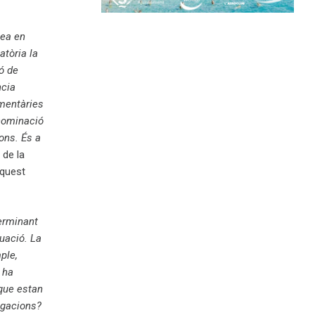
pea en
atòria la
ó de
ncia
ementàries
enominació
ons. És a
 de la
aquest
terminant
uació. La
ple,
 ha
 que estan
igacions?