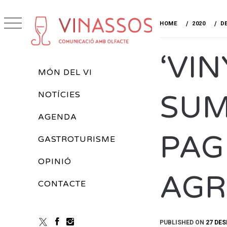
Skip
to
HOME
2020
D
content
VINASSOS
‘VI
REVISTA DE VINS
Primary
MÓN DEL VI
Menu
SUM
NOTÍCIES
AGENDA
PAG
GASTROTURISME
OPINIÓ
AGR
CONTACTE
PUBLISHED ON
27 DES