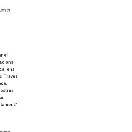
quests
r el
nacions
ca, ens
s. Traves
nca.
nostres
or
ctament.”