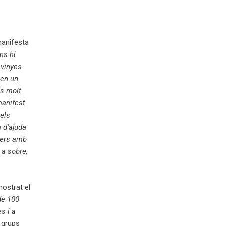
manifesta
ns hi
 vinyes
 en un
ís molt
manifest
els
 d’ajuda
llers amb
 a sobre,
mostrat el
de 100
s i a
r grups