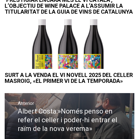
L’OBJECTIU DE WINE PALACE A L’ASSUMIR LA
TITULARITAT DE LA GUIA DE VINS DE CATALUNYA
SURT A LA VENDA EL VI NOVELL 2025 DEL CELLER
MASROIG, «EL PRIMER VI DE LA TEMPORADA»
Navegació
Anterior
d'entrades
Albert Costa:»Només penso en
Previous
post:
refer el celler i poder-hi entrar el
raïm de la nova verema»