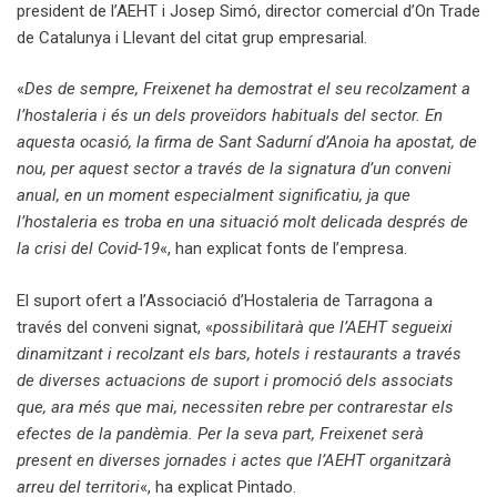
president de l’AEHT i Josep Simó, director comercial d’On Trade
de Catalunya i Llevant del citat grup empresarial.
«
Des de sempre, Freixenet ha demostrat el seu recolzament a
l’hostaleria i és un dels proveïdors habituals del sector. En
aquesta ocasió, la firma de Sant Sadurní d’Anoia ha apostat, de
nou, per aquest sector a través de la signatura d’un conveni
anual, en un moment especialment significatiu, ja que
l’hostaleria es troba en una situació molt delicada després de
la crisi del Covid-19
«, han explicat fonts de l’empresa.
El suport ofert a l’Associació d’Hostaleria de Tarragona a
través del conveni signat, «
possibilitarà que l’AEHT segueixi
dinamitzant i recolzant els bars, hotels i restaurants a través
de diverses actuacions de suport i promoció dels associats
que, ara més que mai, necessiten rebre per contrarestar els
efectes de la pandèmia. Per la seva part, Freixenet serà
present en diverses jornades i actes que l’AEHT organitzarà
arreu del territori
«, ha explicat Pintado.