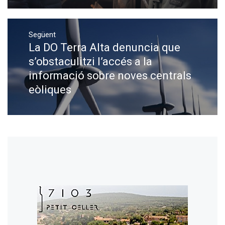
Següent
La DO Terra Alta denuncia que
Next
post:
s’obstaculitzi l’accés a la
informació sobre noves centrals
eòliques