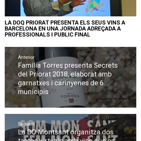
LA DOQ PRIORAT PRESENTA ELS SEUS VINS A
BARCELONA EN UNA JORNADA ADREÇADA A
PROFESSIONALS I PUBLIC FINAL
Navegació
Anterior
d'entrades
Família Torres presenta Secrets
Previous
post:
del Priorat 2018, elaborat amb
garnatxes i carinyenes de 6
municipis
Següent
La DO Montsant organitza dos
Next
post:
tastos virtuals amb vins que es