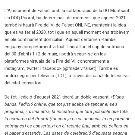
L’Ajuntament de Falset, amb la col·laboració de la DO Montsant
i la DOQ Priorat, ha determinat -de moment- que aquest 2021
també hi haurà Fira del Vi de Falset ONLINE, mantenint la idea
que es va fer el 2020, tot i que en aquell moment ens trobàvem
en ple confinament domiciliari. Aquest certamen -també
enguany completament virtual- tindrà lloc el cap de setmana
del 30 d’abril i 1 i 2 de maig, i podrà seguir-se en les
plataformes virtuals de la Fira del Vi: concretament a
instagram, twitter i facebook (@firadelvifalset). També es
podrà seguir per televisió (TDT), a través del canal de teleservei
del citat consistori.
De fet, l’edició d’aquest 2021 tindrà un doble vessant. «
D’una
banda, l’edició online, que tot just acaba de tancar el seu
programa, i, d’una altra, la iniciativa que farà possible que tota
la comarca del Priorat (tal com ja es va anunciar fa un parell de
setmanes) es converteixi en el recinte firal, amb els cellers en
el paper d’estands. Les dates de celebració d’aquesta segona