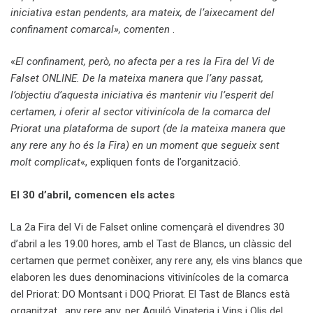
iniciativa estan pendents, ara mateix, de l’aixecament del
confinament comarcal», comenten
.
«
El confinament, però, no afecta per a res la Fira del Vi de
Falset ONLINE. De la mateixa manera que l’any passat,
l’objectiu d’aquesta iniciativa és mantenir viu l’esperit del
certamen, i oferir al sector vitivinícola de la comarca del
Priorat una plataforma de suport (de la mateixa manera que
any rere any ho és la Fira) en un moment que segueix sent
molt complicat
«, expliquen fonts de l’organització.
El 30 d’abril, comencen els actes
La 2a Fira del Vi de Falset online començarà el divendres 30
d’abril a les 19.00 hores, amb el Tast de Blancs, un clàssic del
certamen que permet conèixer, any rere any, els vins blancs que
elaboren les dues denominacions vitivinícoles de la comarca
del Priorat: DO Montsant i DOQ Priorat. El Tast de Blancs està
organitzat , any rere any, per Aguiló Vinateria i Vins i Olis del