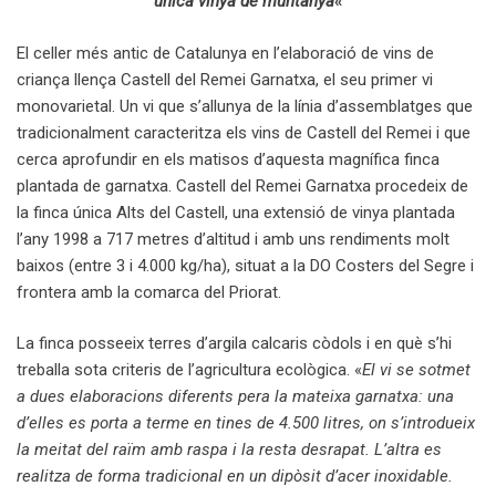
única vinya de muntanya
«
El celler més antic de Catalunya en l’elaboració de vins de
criança llença Castell del Remei Garnatxa, el seu primer vi
monovarietal. Un vi que s’allunya de la línia d’assemblatges que
tradicionalment caracteritza els vins de Castell del Remei i que
cerca aprofundir en els matisos d’aquesta magnífica finca
plantada de garnatxa. Castell del Remei Garnatxa procedeix de
la finca única Alts del Castell, una extensió de vinya plantada
l’any 1998 a 717 metres d’altitud i amb uns rendiments molt
baixos (entre 3 i 4.000 kg/ha), situat a la DO Costers del Segre i
frontera amb la comarca del Priorat.
La finca posseeix terres d’argila calcaris còdols i en què s’hi
treballa sota criteris de l’agricultura ecològica. «
El vi se sotmet
a dues elaboracions diferents pera la mateixa garnatxa: una
d’elles es porta a terme en tines de 4.500 litres, on s’introdueix
la meitat del raïm amb raspa i la resta desrapat. L’altra es
realitza de forma tradicional en un dipòsit d’acer inoxidable.