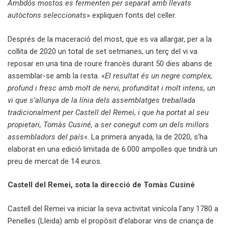
Ambdós mostos es fermenten per separat amb llevats
autòctons seleccionats
» expliquen fonts del celler.
Després de la maceració del most, que es va allargar, per a la
collita de 2020 un total de set setmanes, un terç del vi va
reposar en una tina de roure francès durant 50 dies abans de
assemblar-se amb la resta. «
El resultat és un negre complex,
profund i fresc amb molt de nervi, profunditat i molt intens, un
vi que s’allunya de la línia dels assemblatges treballada
tradicionalment per Castell del Remei, i que ha portat al seu
propietari, Tomàs Cusiné, a ser conegut com un dels millors
assembladors del país
«. La primera anyada, la de 2020, s’ha
elaborat en una edició limitada de 6.000 ampolles que tindrà un
preu de mercat de 14 euros.
Castell del Remei, sota la direcció de Tomàs Cusiné
Castell del Remei va iniciar la seva activitat vinícola l’any 1780 a
Penelles (Lleida) amb el propòsit d’elaborar vins de criança de