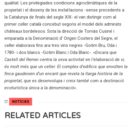
qualitat. Les privilegiades condicions agroclimàtiques de la
propietat i el disseny de les instal·lacions -sense precedents a
la Catalunya de finals del segle XIX- el van distingir com al
primer celler català concebut segons el model dels admirats
châteaux bordelesos. Sota la direcció de Tomàs Cusiné i
emparada a la Denominació d’ Origen Costers del Segre, el
celler elaborava fins ara tres vins negres -Gotim Bru, Oda i
1780- i dos blancs -Gotim Blanc i Oda Blanc-. «
Encara que
Castell del Remei centra la seva activitat en l’elaboració de vi,
és molt més que un celler. El complex d’edificis que envolten la
finca gaudeixen d’un encant que revela la llarga història de la
propietat, que es desenvolupa i creix també com a destinació
ecoturística única a la denominació
«.
NOTÍCIES
RELATED ARTICLES