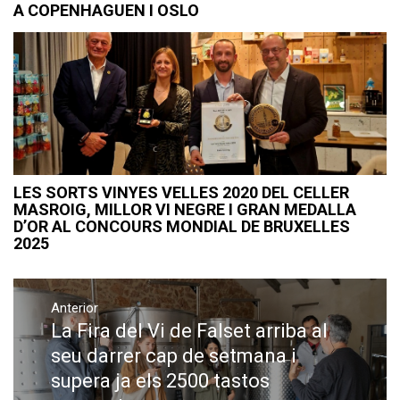
A COPENHAGUEN I OSLO
LES SORTS VINYES VELLES 2020 DEL CELLER
MASROIG, MILLOR VI NEGRE I GRAN MEDALLA
D’OR AL CONCOURS MONDIAL DE BRUXELLES
2025
Navegació
Anterior
d'entrades
La Fira del Vi de Falset arriba al
Previous
post:
seu darrer cap de setmana i
supera ja els 2500 tastos