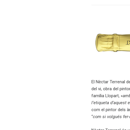
El Nèctar Terrenal d
del vi, obra del pin
família Llopart, «
amb
l’etiqueta d’aquest
com el pintor dels à
“
com si volgués fer-