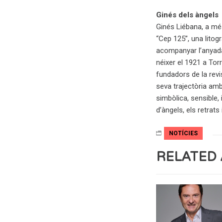
Ginés dels àngels
Ginés Liébana, a més 
“Cep 125”, una lito
acompanyar l’anyada 
néixer el 1921 a Tor
fundadors de la revis
seva trajectòria am
simbòlica, sensible,
d’àngels, els retrats
NOTÍCIES
RELATED 