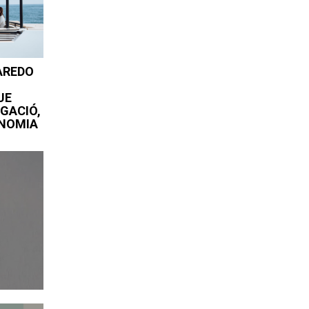
AREDO
UE
GACIÓ,
ONOMIA