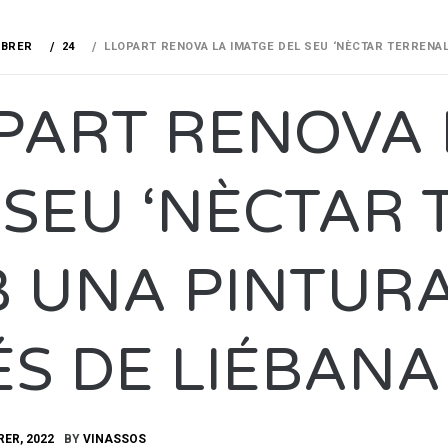
EBRER
24
LLOPART RENOVA LA IMATGE DEL SEU ‘NÈCTAR TERRENAL’
PART RENOVA 
 SEU ‘NÈCTAR 
 UNA PINTURA 
ÉS DE LIÉBANA
RER, 2022
BY
VINASSOS