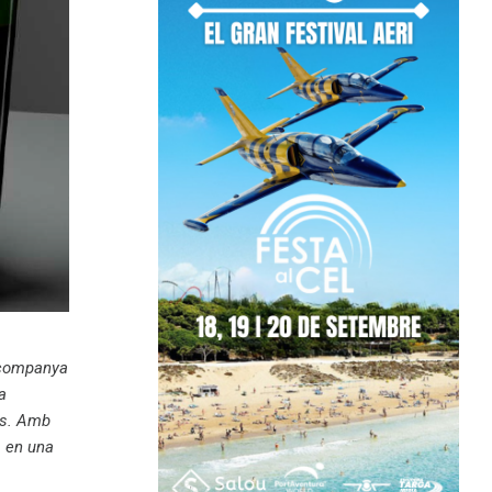
 acompanya
a
us. Amb
, en una