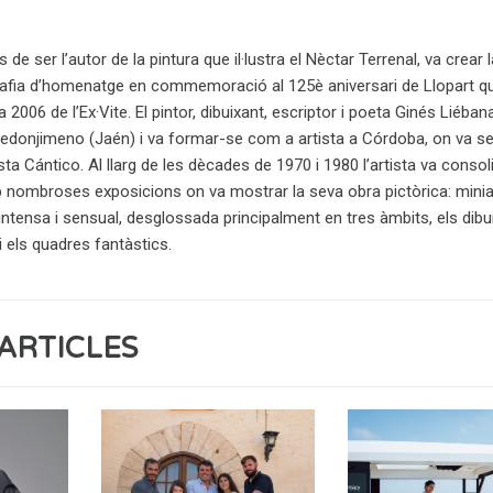
de ser l’autor de la pintura que il·lustra el Nèctar Terrenal, va crear 
grafia d’homenatge en commemoració al 125è aniversari de Llopart q
2006 de l’Ex·Vite. El pintor, dibuixant, escriptor i poeta Ginés Liéban
redonjimeno (Jaén) i va formar-se com a artista a Córdoba, on va se
ta Cántico. Al llarg de les dècades de 1970 i 1980 l’artista va consoli
b nombroses exposicions on va mostrar la seva obra pictòrica: miniat
 intensa i sensual, desglossada principalment en tres àmbits, els dib
 i els quadres fantàstics.
ARTICLES