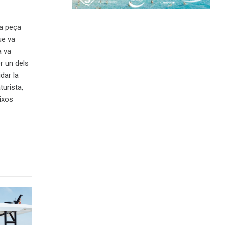
la peça
ue va
a va
r un dels
dar la
urista,
uixos