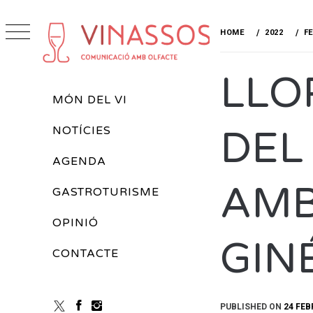
Skip
to
HOME
2022
F
content
VINASSOS
LLO
REVISTA DE VINS
Primary
MÓN DEL VI
Menu
DEL
NOTÍCIES
AGENDA
AMB
GASTROTURISME
OPINIÓ
GIN
CONTACTE
PUBLISHED ON
24 FEB