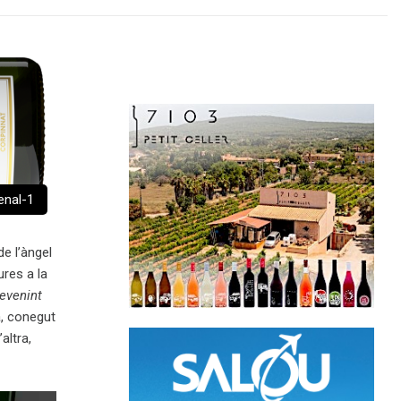
enal-1
e l’àngel
ures a la
devenint
a, conegut
altra,