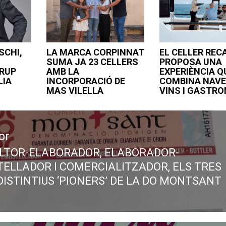
SCHI,
LA MARCA CORPINNAT
EL CELLER REC
SUMA JA 23 CELLERS
PROPOSA UNA
GRUP
AMB LA
EXPERIÈNCIA Q
LIA
INCORPORACIÓ DE
COMBINA NAVE
MAS VILELLA
VINS I GASTR
or
ULTOR-ELABORADOR, ELABORADOR-
ous
ELLADOR I COMERCIALITZADOR, ELS TRES
DISTINTIUS ‘PIONERS’ DE LA DO MONTSANT