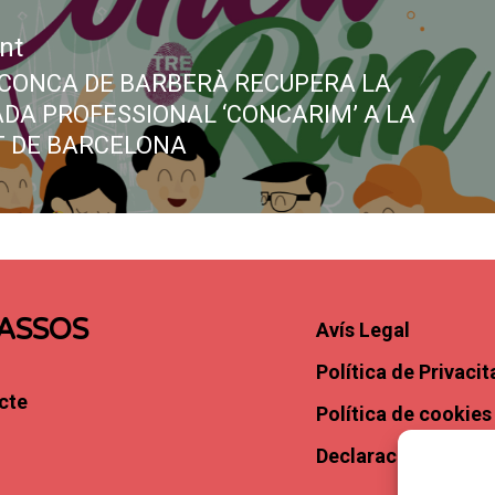
nt
 CONCA DE BARBERÀ RECUPERA LA
DA PROFESSIONAL ‘CONCARIM’ A LA
T DE BARCELONA
ASSOS
Avís Legal
Política de Privacit
cte
Política de cookies
Declaració d’Access