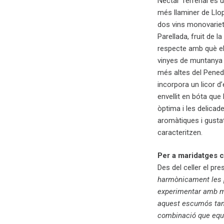
Nèctar Terrenal és 
més llaminer de Llop
dos vins monovarieta
Parellada, fruit de la
respecte amb què el
vinyes de muntanya 
més altes del Penedè
incorpora un licor d
envellit en bóta que 
òptima i les delicad
aromàtiques i gustat
caracteritzen.
Per a maridatges cl
Des del celler el pr
harmònicament les p
experimentar amb ma
aquest escumós tan s
combinació que equil