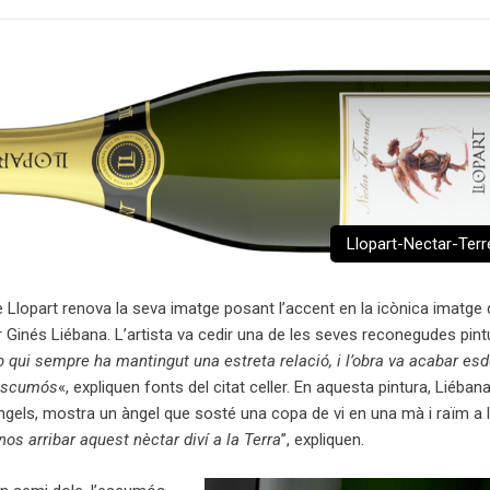
Llopart-Nectar-Terr
e Llopart renova la seva imatge posant l’accent en la icònica imatge d
tor Ginés Liébana. L’artista va cedir una de les seves reconegudes pint
 qui sempre ha mantingut una estreta relació, i l’obra va acabar es
 escumós
«, expliquen fonts del citat celler. En aquesta pintura, Liéban
ngels, mostra un àngel que sosté una copa de vi en una mà i raïm a l’
nos arribar aquest nèctar diví a la Terra
”, expliquen.