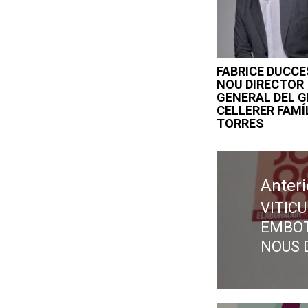
FABRICE DUCCE
NOU DIRECTOR
GENERAL DEL 
CELLERER FAMÍ
TORRES
Navegació
d'entrades
Anteri
VITIC
Previ
EMBOT
post:
NOUS 