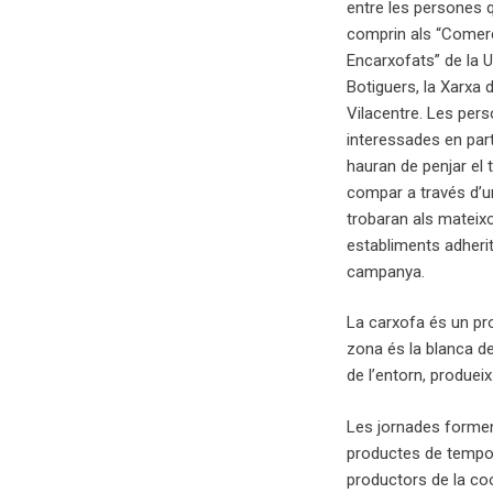
entre les persones 
comprin als “Come
Encarxofats” de la 
Botiguers, la Xarxa d
Vilacentre. Les per
interessades en part
hauran de penjar el 
compar a través d’
trobaran als mateix
establiments adherit
campanya.
La carxofa és un pro
zona és la blanca de
de l’entorn, produei
Les jornades formen
productes de tempor
productors de la coo