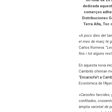
dedicada aquest
comerços adheri
Distribuciones 
Terra Alta, Toc 
«
A pocs dies del ta
el mes de març té g
Carlos Romeva. “
Les
fins i tot alguns res
En aquesta nova inic
Cambrils oferiran m
“
Encarxofa’t a Camb
Econòmica de l’Ajunt
«
Carxofes farcides, 
confitades, cruixent
àmplia varietat de p