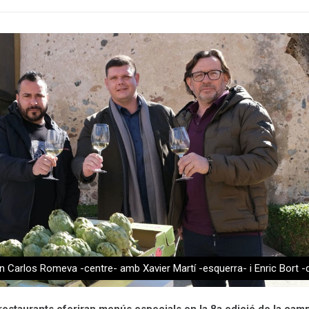
an Carlos Romeva -centre- amb Xavier Martí -esquerra- i Enric Bort -d
 restaurants oferiran menús especials en la 8a edició de la cam