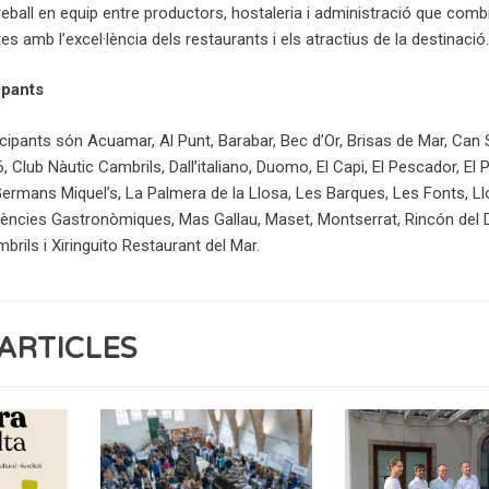
treball en equip entre productors, hostaleria i administració que comb
es amb l’excel·lència dels restaurants i els atractius de la destinació.
ipants
icipants són Acuamar, Al Punt, Barabar, Bec d’Or, Brisas de Mar, Can 
 Club Nàutic Cambrils, Dall’italiano, Duomo, El Capi, El Pescador, El P
ermans Miquel’s, La Palmera de la Llosa, Les Barques, Les Fonts, Ll
riències Gastronòmiques, Mas Gallau, Maset, Montserrat, Rincón del 
brils i Xiringuito Restaurant del Mar.
ARTICLES