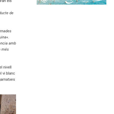
iran els
oducte de
ornades
uina
«.
ència amb
la més
l nivell
l vi blanc
garnatxes