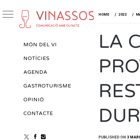
Skip
to
HOME
2022
M
content
VINASSOS
LA 
REVISTA DE VINS
Primary
MÓN DEL VI
Menu
PRO
NOTÍCIES
AGENDA
RES
GASTROTURISME
OPINIÓ
DUR
CONTACTE
PUBLISHED ON
3 MARÇ