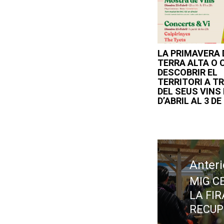
LA PRIMAVERA 
TERRA ALTA O
DESCOBRIR EL
TERRITORI A T
DEL SEUS VINS 
D’ABRIL AL 3 D
Navegació
d'entrades
Anteri
MIG C
Previ
LA FI
post:
RECUP