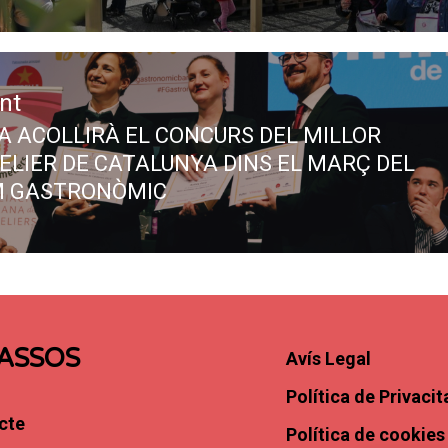
nt
A ACOLLIRÀ EL CONCURS DEL MILLOR
LIER DE CATALUNYA DINS EL MARÇ DEL
M GASTRONÒMIC
ASSOS
Avís Legal
Política de Privacit
cte
Política de cookies