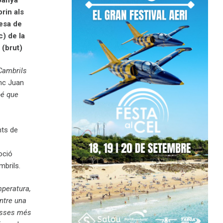
rin als
lesa de
c) de la
 (brut)
Cambrils
enc Juan
bé que
nts de
oció
mbrils.
mperatura,
entre una
lisses més