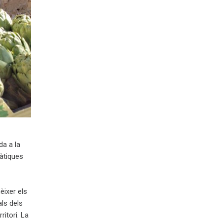
da a la
màtiques
èixer els
ls dels
itori. La