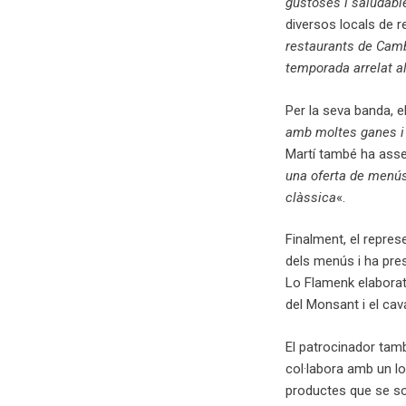
gustoses i saludabl
diversos locals de 
restaurants de Cambr
temporada arrelat al
Per la seva banda, e
amb moltes ganes i h
Martí també ha asse
una oferta de menús 
clàssica
«.
Finalment, el represe
dels menús i ha pres
Lo Flamenk elaborat
del Monsant i el cav
El patrocinador tam
col·labora amb un lo
productes que se so