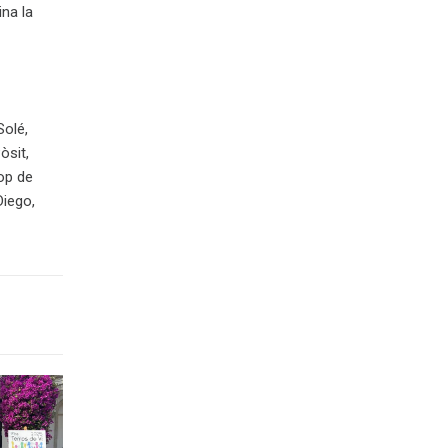
ina la
Solé,
òsit,
op de
Diego,