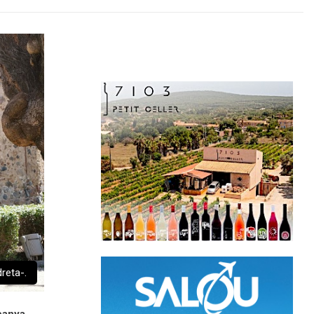
reta-.
panya