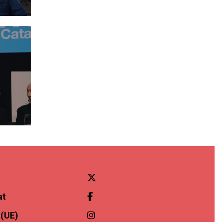
at
 (UE)