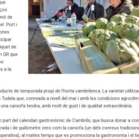
que
rços
Unió de
el Port i
sones
icipar
tiquet de
un QR que
os
s a la
ducte de temporada propi de l’horta cambrilenca. La varietat utilitza
 Tudela que, conreada a nivell del mar i amb les condicions agrocli
x una carxofa tendra, amb molt de gust i de qualitat extraordinària.
 part del calendari gastronòmic de Cambrils, que busca donar a con
ada i de quilòmetre zero com la carxofa (un dels conreus tradiciona
perativa), al mateix temps que es promociona la gastronomia i el terr