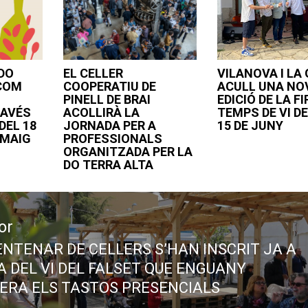
DO
EL CELLER
VILANOVA I LA
 COM
COOPERATIU DE
ACULL UNA NO
PINELL DE BRAI
EDICIÓ DE LA FI
RAVÉS
ACOLLIRÀ LA
TEMPS DE VI DE
DEL 18
JORNADA PER A
15 DE JUNY
E MAIG
PROFESSIONALS
ORGANITZADA PER LA
DO TERRA ALTA
or
ENTENAR DE CELLERS S’HAN INSCRIT JA A
ous
RA DEL VI DEL FALSET QUE ENGUANY
ERA ELS TASTOS PRESENCIALS