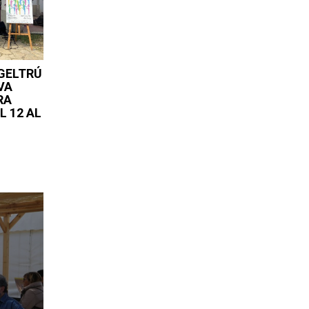
 GELTRÚ
VA
RA
L 12 AL