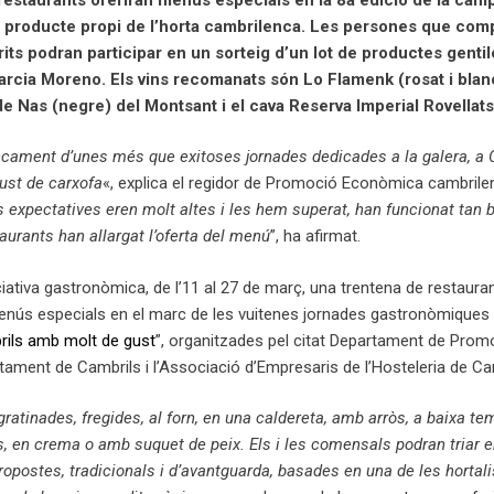
 producte propi de l’horta cambrilenca.
Les persones que comp
ts podran participar en un sorteig d’un lot de productes genti
Garcia Moreno.
Els vins recomanats són
Lo Flamenk (rosat i blan
de Nas (negre) del Montsant i el cava Reserva Imperial Rovellats
ncament d’unes més que exitoses jornades dedicades a la galera, a 
ust de carxofa
«, explica el regidor de Promoció Econòmica cambril
 expectatives eren molt altes i les hem superat, han funcionat tan 
taurants han allargat l’oferta del menú
”, ha afirmat.
iativa gastronòmica, de l’11 al 27 de març, una trentena de restaura
enús especials en el marc de les vuitenes jornades gastronòmiques
rils amb molt de gust
”, organitzades pel citat Departament de Prom
ament de Cambrils i l’Associació d’Empresaris de l’Hosteleria de Ca
gratinades, fregides, al forn, en una caldereta, amb arròs, a baixa te
s, en crema o amb suquet de peix. Els i les comensals podran triar 
ropostes, tradicionals i d’avantguarda, basades en una de les horta