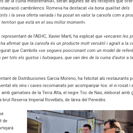
es de la cuina mediterrània
«, seran algunes de les receptes que ofer
restauració cambrilencs. Romeva ha destacat «
la bona qualitat dels
ils i la seva oferta variada i ha posat en valor la carxofa com a pr
 territori que està en el seu millor moment
«.
l representant de l’AEHC, Xavier Martí, ha explicat que «
encaren les j
a afirmat que la carxofa és un producte molt versàtil i agraït a la c
gurat que Cambrils «
se segueix posicionant com un model de refer
per tots els gustos i butxaques, que van des de la cuina d’autor a 
ntant de Distribuciones Garcia Moreno, ha felicitat als restaurants pe
entat els vins i caves recomanats per acompanyar-los: el vi rosat i e
 amb garnatxes de la Terra Alta, el negre Toc de Nas, eleborat amb 
a brut Reserva Imperial Rovellats, de làrea del Penedés.
bé
t de
rtejarà