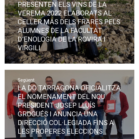
PRESENTEN ELS VINS DE LA
Previous
post:
VEREMA 2022 ELABORATS AL
CELLER MAS DELS FRARES PELS
ALUMNES DE LA FACULTAT
D’ENOLOGIA DE LA ROVIRA I
VIRGILI
Següent
LA DO TARRAGONA OFICIALITZA
Next
post:
EL NOMENAMENT DEL NOU
PRESIDENT JOSEP LLUÍS
GROGUÉS I ANUNCIA UNA
DIRECCIÓ COL·LEGIADA FINS A
LES PROPERES ELECCIONS