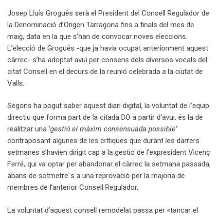
Josep Lluís Grogués serà el President del Consell Regulador de
la Denominació d’Origen Tarragona fins a finals del mes de
maig, data en la que s’han de convocar noves eleccions.
L’elecció de Grogués -que ja havia ocupat anteriorment aquest
càrrec- s’ha adoptat avui per consens dels diversos vocals del
citat Consell en el decurs de la reunió celebrada a la ciutat de
Valls.
Segons ha pogut saber aquest diari digital, la voluntat de l’equip
directiu que forma part de la citada DO a partir d’avui, és la de
realitzar una ‘
gestió el màxim consensuada possible
‘
contraposant algunes de les crítiques que durant les darrers
setmanes s’havien dirigit cap a la gestió de l’expresident Vicenç
Ferré, qui va optar per abandonar el càrrec la setmana passada,
abans de sotmetre´s a una reprovació per la majoria de
membres de l’anterior Consell Regulador.
La voluntat d’aquest consell remodelat passa per «tancar el