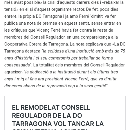
més aviat possible» la crisi d’aquests darrers dies i «rebaixar la
tensió» en el sí d’aquest organisme rector. De fet, pocs dies
enrere, la pròpia DO Tarragona i ja amb Ferré ‘dimitit’ va fer
pública una nota de premsa en aquest sentit, sense entrar en
les crítiques que Vicenç Ferré havia fet contra la resta de
membres del Consell Regulador, en una compareixença a la
Cooperativa Obrera de Tarragona. La nota explicava que «
La
DO
Tarragona
destaca
“
la
solidesa
d’una
institució amb més de
75
anys d’història i el
seu
compromís
per
treballar
de
forma
consensuada
“
.
La
totalitat
dels
membres
del
Consell
Regulador
agraeixen
“
la dedicació
a
la institució
durant
els últims
tres
anys i mig al fins ara president Vicenç Ferré, que va
dimitir
dimecres
abans
de
la
reprovació
cap
a
la
seva
gestió
“.