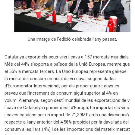
Una imatge de l’edició celebrada l’any passat.
Catalunya exporta els seus vins i cava a 157 mercats mundials.
Més del 44% s’exporta a països de la Unió Europea, mentre que
el 55% a mercats tercers. La Unió Europea representa gairebé
la meitat del consum mundial de vi i cava: segons dades
d’Euromonitor Internacional, per als proper quatre anys es
preveu que l’increment de consum sigui superior al 4% en
volum. Alemanya, segon destí mundial de les exportacions de vi
i cava de Catalunya i primer destí d’Europa, ha importat els vins
i caves catalans per un import de 71,39M€ amb una disminució
respecte a l’any anterior del 4,58% propiciat per la davallada del
consum a les llars (4%) i de les importacions del mateix mercat