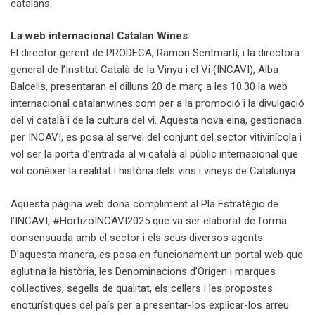
catalans.
La web internacional Catalan Wines
El director gerent de PRODECA, Ramon Sentmartí, i la directora
general de l’Institut Català de la Vinya i el Vi (INCAVI), Alba
Balcells, presentaran el dilluns 20 de març a les 10.30 la web
internacional catalanwines.com per a la promoció i la divulgació
del vi català i de la cultura del vi. Aquesta nova eina, gestionada
per INCAVI, es posa al servei del conjunt del sector vitivinícola i
vol ser la porta d’entrada al vi català al públic internacional que
vol conèixer la realitat i història dels vins i vineys de Catalunya.
Aquesta pàgina web dona compliment al Pla Estratègic de
l’INCAVI, #HortizóINCAVI2025 que va ser elaborat de forma
consensuada amb el sector i els seus diversos agents.
D’aquesta manera, es posa en funcionament un portal web que
aglutina la història, les Denominacions d’Origen i marques
col.lectives, segells de qualitat, els cellers i les propostes
enoturístiques del país per a presentar-los explicar-los arreu