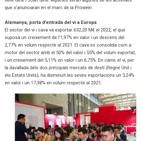
Giné Giné i Joan Giné. Aquetes seran algunes de les activitats
que s’anunciaran en el marc de la Prowein.
Alemanya, porta d’entrada del vi a Europa
El sector del vi i cava va exportar 632,20 M€ el 2022, el que
suposa un creixement de l’1,97% en valor i un descens del
2,77% en volum respecte al 2021. El cava es consolida com a
motor del sector amb el 50% del valor i 55% del volum exportat,
i un creixement del 5,11% en valor i un 6,75%. En canvi, el vi, per
la davallada dels dos principals mercats de destí (Regne Unit i
els Estats Units), ha disminuït les seves exportacions un 3,24%
en valor i un 17,38% en volum respecte al 2021.