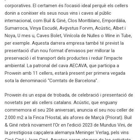
corporatives. El certamen és l’ocasió ideal perquè els cellers
donin a conèixer els seus nous vins i caves al públic
internacional, com Buil & Giné, Clos Montblanc, Empordàlia,
Sumarroca, Vinya Escudé, Avgvstus Forvm, Acústic, Albet i
Noya, U mes u, Caves Bolet, Vinícola de Nulles o Wine in Tube,
per exemple. Aquesta darrera empresa també té previst la
presentació d’un nou format d’envasos per millorar la
preservació i el transport dels productes i reduir l’impacte
ambiental. La patronal del cava AECAVA, que participa a
Prowein amb 11 cellers, estarà present per primera vegada
sota la denominació “Comtats de Barcelona”.
Prowein és un espai de trobada, de celebració i presentació de
novetats per als cellers catalans. Acústic, que enguany
commemora el seu 20è aniversari, anuncia el seu nou celler de
2.000 m2 a la Finca l’Hostal, als afores de Marçà (Priorat). Buil
& Giné rebrà novament l’Or en l’edició 2023 de Mundus Vini, de
la prestigiosa capçalera alemanya Meninger Verlag, pels vins