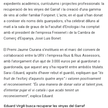
expedients acadèmics, currículums i projectes professionals: la
recuperació de les vinyes del Garraf i la creació d’una gamma
de vins al celler familiar Fonpinet. L’acte, en el qual s’han donat
a conèixer els noms dels guanyadors, s’ha celebrat dilluns al
matí a la sala de graus de la Facultat d’Enologia i ha comptat
amb el president de l’empresa Freixenet i de la Cambra de
Comerç d’Espanya, José Luis Bonet.
El Premi Jaume Ciurana s’institueix en el marc del conveni de
col·laboració entre la URV i l’empresa Rius & Rius Assessors,
amb l’atorgament d’un ajut de 3.000 euros per al guardonat o
guardonada, que aquest any s’ha repartit entre ambdós titulats.
Sara i Eduard, agraïts d’haver rebut el guardó, expliquen que “
és
fruit de l’esforç d’aquests quatre anys” i valoren positivament
el reconeixement: “És una manera de donar valor al talent jove,
d’intentar pujar el vi català i que acabi tenint un
reconeixement
”, explica Eduard.
Eduard Virgili busca recuperar les vinyes del Garraf