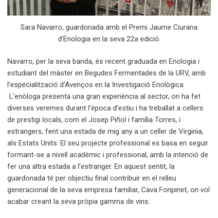
Sara Navarro, guardonada amb el Premi Jaume Ciurana
d’Enologia en la seva 22a edició.
Navarro, per la seva banda, és recent graduada en Enologia i
estudiant del màster en Begudes Fermentades de la URV, amb
l’especialització d’Avenços en la Investigació Enològica.
L’enòloga presenta una gran experiència al sector, on ha fet
diverses veremes durant l’època d’estiu i ha treballat a cellers
de prestigi locals, com el Josep Piñol i família Torres, i
estrangers, fent una estada de mig any a un celler de Virginia,
als Estats Units. El seu projecte professional es basa en seguir
formant-se a nivell acadèmic i professional, amb la intenció de
fer una altra estada a l’estranger. En aquest sentit, la
guardonada té per objectiu final contribuir en el relleu
generacional de la seva empresa familiar, Cava Fonpinet, on vol
acabar creant la seva pròpia gamma de vins.