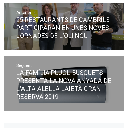
Navegació
Anterior
d'entrades
25 RESTAURANTS DE CAMBRILS
Previous
post:
PARTICIPARAN EN UNES NOVES
JORNADES DE L’OLI NOU
Següent
LA FAMÍLIA PUJOL-BUSQUETS
Next
post:
PRESENTA LA NOVA ANYADA DE
L’ALTA ALELLA LAIETÀ GRAN
RESERVA 2019