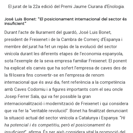
El jurat de la 22a edició del Premi Jaume Ciurana d’Enologia.
José Luis Bonet: “El posicionament internacional del sector és
insuficient”
Durant l’acte de lliurament del guardó, José Luis Bonet,
president de Freixenet i de la Cambra de Comerç d’Espanya i
membre del jurat ha fet un repàs de la evolució del sector
vinícola durant les diferents etapes de l’economia espanyola,
sota l’exemple de la seva empresa familiar Freixenet. El ponent
ha explicat els canvis que ha sofert l’empresa de caves des de
la fil·loxera fins convertir-se en l’empresa de renom
internacional que és avui dia, fent referència a la competència
amb Caves Codorniu i a figures importants com el seu oncle
Josep Ferrer Sala, qui va fer possible la gran
internacionalització i modernització de Freixenet i qui considera
que va fer la “veritable revolució”. Bonet ha finalitzat denunciant
la situació actual del sector vinícola a Catalunya i Espanya: “
Hi
ha potencial i és competitiu, però el posicionament és
insuficient
”, afirma. És per això considera vital la promoció del